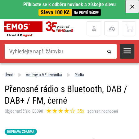
Přihlaste se k odběru novinek a získejte slevu
Sleva 100 Kč
NA PRVNÍ NÁKUP
Hledat
Úvod
Antény a VF technika
Rádia
Přenosné rádio s Bluetooth, DAB /
DAB+ / FM, černé
35x
Objednací číslo: E0090
zobrazit hodnocení
DOPRAVA ZDARMA