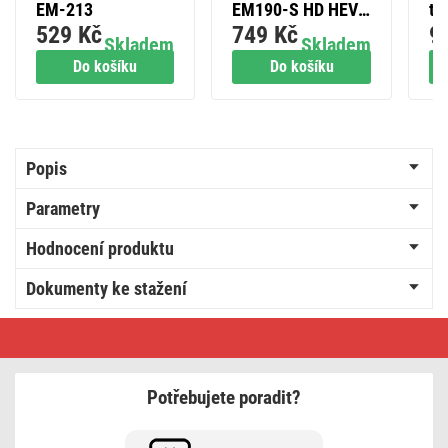
EM-213
EM190-S HD HEVC
tr
529 Kč
749 Kč
9
H265 (DVB-T2)
ak
Skladem
Skladem
fa
Do košíku
Do košíku
Popis
Parametry
Hodnocení produktu
Dokumenty ke stažení
Přenosné
rádio
s
Bluetooth,
DAB
Potřebujete poradit?
/
DAB+
/
FM,