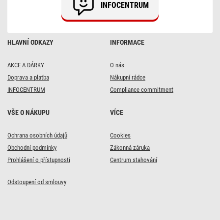
INFOCENTRUM
černé
HLAVNÍ ODKAZY
INFORMACE
AKCE A DÁRKY
O nás
Doprava a platba
Nákupní rádce
INFOCENTRUM
Compliance commitment
VŠE O NÁKUPU
VÍCE
Ochrana osobních údajů
Cookies
Obchodní podmínky
Zákonná záruka
Prohlášení o přístupnosti
Centrum stahování
Odstoupení od smlouvy