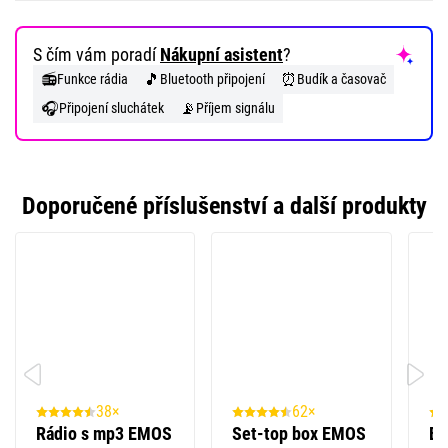
S čím vám poradí
Nákupní asistent
?
📻
🎵
⏰
Funkce rádia
Bluetooth připojení
Budík a časovač
🎧
📡
Připojení sluchátek
Příjem signálu
Doporučené příslušenství a další produkty
38×
62×
Rádio s mp3 EMOS
Set-top box EMOS
Be