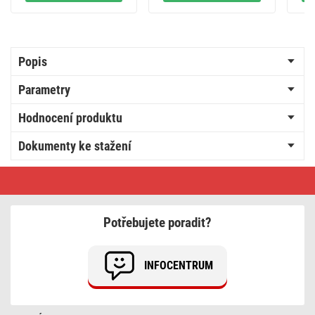
Popis
Parametry
Hodnocení produktu
Dokumenty ke stažení
Přepínač
dvojitý
střídavý
č.
6+6,
Potřebujete poradit?
antracit
INFOCENTRUM