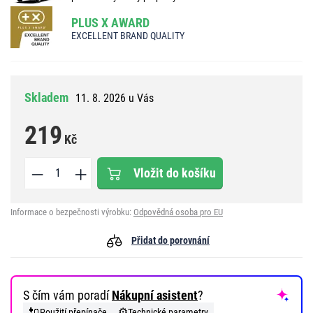
PLUS X AWARD
EXCELLENT BRAND QUALITY
Skladem
11. 8. 2026 u Vás
219
Kč
Vložit do košíku
Informace o bezpečnosti výrobku:
Odpovědná osoba pro EU
Přidat do porovnání
S čím vám poradí
Nákupní asistent
?
🔌
⚙️
Použití přepínače
Technické parametry