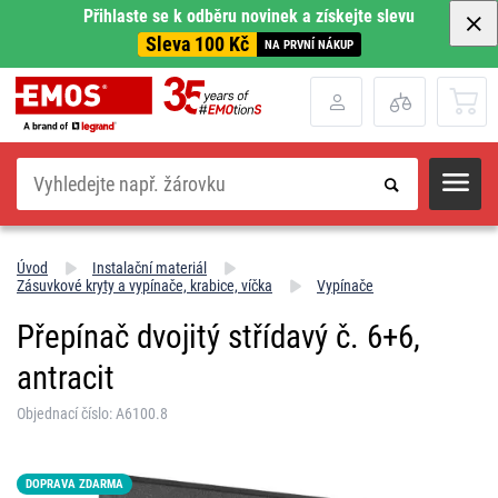
Přihlaste se k odběru novinek a získejte slevu
Sleva 100 Kč
NA PRVNÍ NÁKUP
Hledat
Úvod
Instalační materiál
Zásuvkové kryty a vypínače, krabice, víčka
Vypínače
Přepínač dvojitý střídavý č. 6+6,
antracit
Objednací číslo: A6100.8
DOPRAVA ZDARMA