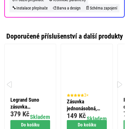
🔧
🎨
📄
Instalace přepínače
Barva a design
Schéma zapojení
Doporučené příslušenství a další produkty
3×
Legrand Suno
Rá
Zásuvka
zásuvka
dv
jednonásobná,
379 Kč
7
dvojnásobná,
149 Kč
antracit
Skladem
Skladem
stříbčernárná
Do košíku
Do košíku