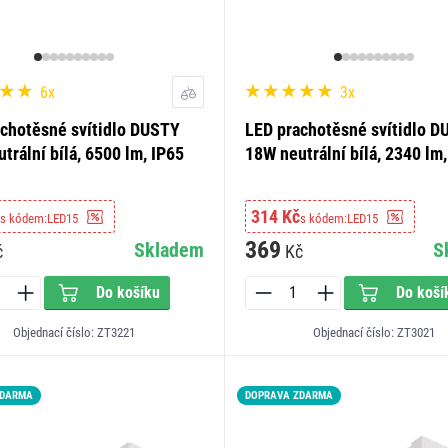
6x
3x
chotěsné svítidlo DUSTY
LED prachotěsné svítidlo 
trální bílá, 6500 lm, IP65
18W neutrální bílá, 2340 lm,
314 Kč
s kódem:
LED15
s kódem:
LED15
369
Skladem
S
č
Kč
Do košíku
Do koší
Objednací číslo: ZT3221
Objednací číslo: ZT3021
ZDARMA
DOPRAVA ZDARMA