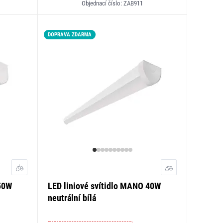
Objednací číslo: ZAB911
DOPRAVA ZDARMA
 50W
LED liniové svítidlo MANO 40W
neutrální bílá