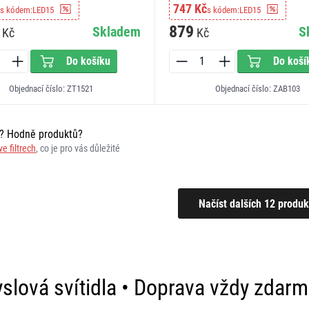
747 Kč
s kódem:
LED15
s kódem:
LED15
879
Skladem
S
Kč
Kč
Do košíku
Do koší
Objednací číslo: ZT1521
Objednací číslo: ZAB103
r? Hodně produktů?
ve filtrech
, co je pro vás důležité
slová svítidla • Doprava vždy zdar