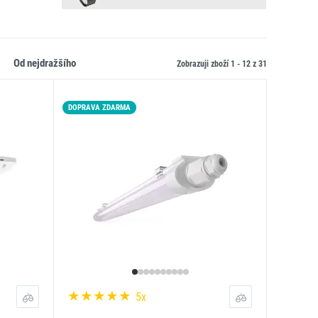
od nejdražšího
Zobrazuji zboží 1 -
12
z
31
DOPRAVA ZDARMA
5x