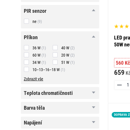
PIR
PIR senzor
senzor
ne
(9)
příkon
příkon
LED pra
50W neu
36 W
(1)
40 W
(2)
60 W
(1)
20 W
(2)
560 Kč
34 W
(1)
51 W
(1)
10–13–16–18 W
(1)
659
K
Zobrazit vše
teplota
teplota chromatičnosti
chromatičnosti
barva
barva těla
těla
DOPRAVA 
napájení
napájení