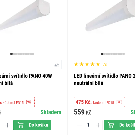
2x
eární svítidlo PANO 40W
LED lineární svítidlo PANO
ní bílá
neutrální bílá
475 Kč
s kódem:
LED15
s kódem:
LED15
559
Skladem
S
č
Kč
Do košíku
Do koší