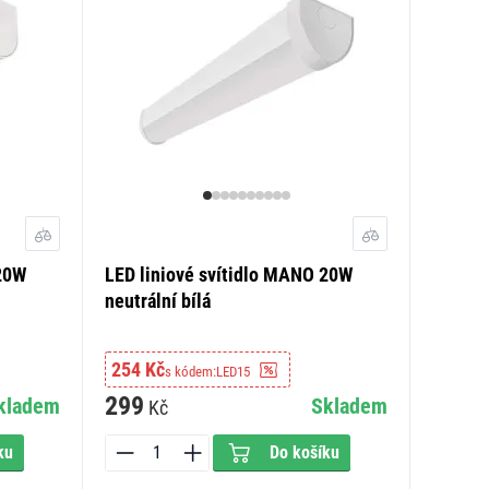
 20W
LED liniové svítidlo MANO 20W
neutrální bílá
254 Kč
s kódem:
LED15
299
kladem
Skladem
Kč
ku
Do košíku