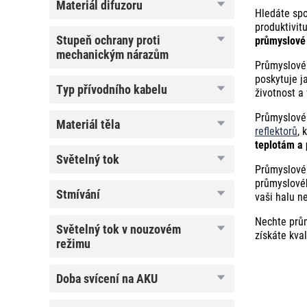
materiál
materiál difuzoru
Hledáte spo
difuzoru
produktivit
stupeň
stupeň ochrany proti
průmyslové 
ochrany proti
mechanickým nárazům
mechanickým
Průmyslové 
nárazům
poskytuje j
typ
typ přívodního kabelu
životnost a
přívodního
kabelu
Průmyslové 
materiál
materiál těla
reflektorů
, 
těla
teplotám a 
světelný
světelný tok
tok
Průmyslové 
průmyslovéh
stmívání
stmívání
vaši halu n
Nechte prům
světelný
světelný tok v nouzovém
získáte kva
tok v
režimu
nouzovém
režimu
doba
doba svícení na AKU
svícení
na