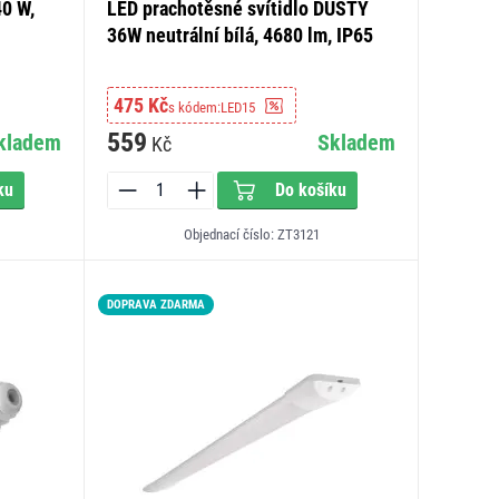
40 W,
LED prachotěsné svítidlo DUSTY
36W neutrální bílá, 4680 lm, IP65
475 Kč
s kódem:
LED15
559
kladem
Skladem
Kč
ku
Do košíku
Objednací číslo: ZT3121
DOPRAVA ZDARMA