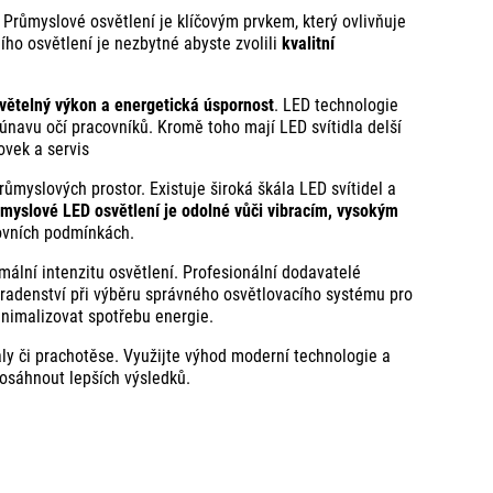
 Průmyslové osvětlení je klíčovým prvkem, který ovlivňuje
ího osvětlení je nezbytné abyste zvolili
kvalitní
větelný výkon a energetická úspornost
. LED technologie
e únavu očí pracovníků. Kromě toho mají LED svítidla delší
ovek a servis
myslových prostor. Existuje široká škála LED svítidel a
myslové LED osvětlení je odolné vůči vibracím, vysokým
covních podmínkách.
mální intenzitu osvětlení. Profesionální dodavatelé
oradenství při výběru správného osvětlovacího systému pro
inimalizovat spotřebu energie.
ly či prachotěse. Využijte výhod moderní technologie a
dosáhnout lepších výsledků.