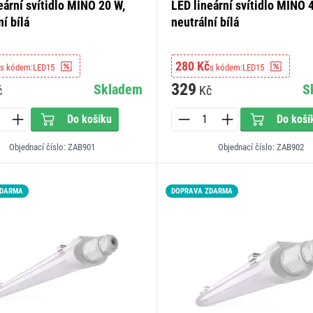
eární svítidlo MINO 20 W,
LED lineární svítidlo MINO 
ní bílá
neutrální bílá
280 Kč
s kódem:
LED15
s kódem:
LED15
329
Skladem
S
č
Kč
Do košíku
Do koší
Objednací číslo: ZAB901
Objednací číslo: ZAB902
ZDARMA
DOPRAVA ZDARMA