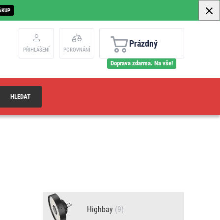
ÁKUP
Prázdný
PŘIHLÁŠENÍ
POROVNÁNÍ
Doprava zdarma. Na vše!
HLEDAT
Highbay
(9)