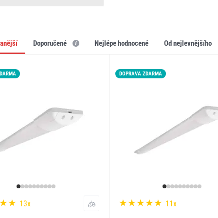
vanější
doporučené
nejlépe hodnocené
od nejlevnějšího
ZDARMA
DOPRAVA ZDARMA
13x
11x