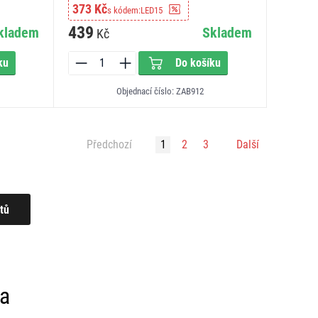
373 Kč
s kódem:
LED15
439
kladem
Skladem
Kč
ku
Do košíku
Objednací číslo: ZAB912
Předchozí
1
2
3
Další
ma