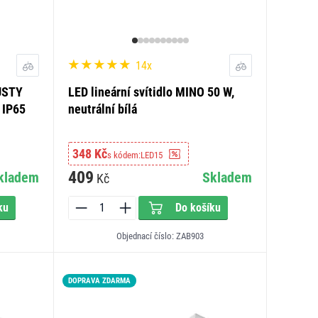
14x
DUSTY
LED lineární svítidlo MINO 50 W,
 IP65
neutrální bílá
348 Kč
s kódem:
LED15
409
kladem
Skladem
Kč
ku
Do košíku
Objednací číslo: ZAB903
DOPRAVA ZDARMA