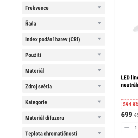
frekvence
frekvence
řada
řada
index
index podání barev (CRI)
podání
barev
(CRI)
použití
použití
materiál
materiál
LED lin
neutrál
zdroj
zdroj světla
světla
kategorie
kategorie
594 Kč
699
K
materiál
materiál difuzoru
difuzoru
teplota
teplota chromatičnosti
chromatičnosti