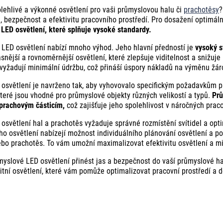
lehlivé a výkonné osvětlení pro vaši průmyslovou halu či
prachotěsy
?
u, bezpečnost a efektivitu pracovního prostředí. Pro dosažení optimáln
LED osvětlení, které splňuje vysoké standardy.
LED osvětlení nabízí mnoho výhod. Jeho hlavní předností je
vysoký s
asnější a rovnoměrnější osvětlení, které zlepšuje viditelnost a snižuj
 vyžadují minimální údržbu, což přináší úspory nákladů na výměnu žár
osvětlení je navrženo tak, aby vyhovovalo specifickým požadavkům prů
které jsou vhodné pro průmyslové objekty různých velikostí a typů.
Prů
prachovým částicím,
což zajišťuje jeho spolehlivost v náročných pra
osvětlení hal a prachotěs vyžaduje správné rozmístění svítidel a opti
o osvětlení nabízejí možnost individuálního plánování osvětlení a p
ebo prachotěs. To vám umožní maximalizovat efektivitu osvětlení a m
yslové LED osvětlení přinést jas a bezpečnost do vaší průmyslové ha
litní osvětlení, které vám pomůže optimalizovat pracovní prostředí a 