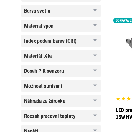
barva
barva světla
světla
DOPRAVA 
materiál
materiál spon
spon
index
index podání barev (CRI)
podání
barev
(CRI)
materiál
materiál těla
těla
dosah
dosah PIR senzoru
PIR
senzoru
možnost
možnost stmívání
stmívání
náhrada
náhrada za žárovku
za
žárovku
LED pra
rozsah
rozsah pracovní teploty
35W NW
pracovní
teploty
napětí
napětí