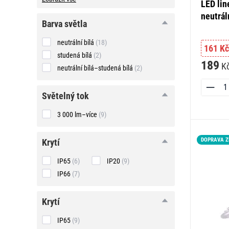
LED lin
neutrál
barva
barva světla
světla
neutrální bílá
(18)
161 Kč
studená bílá
(2)
189
K
neutrální bílá–studená bílá
(2)
světelný
světelný tok
tok
3 000 lm–více
(9)
krytí
DOPRAVA 
krytí
IP65
(6)
IP20
(9)
IP66
(7)
krytí
krytí
IP65
(9)