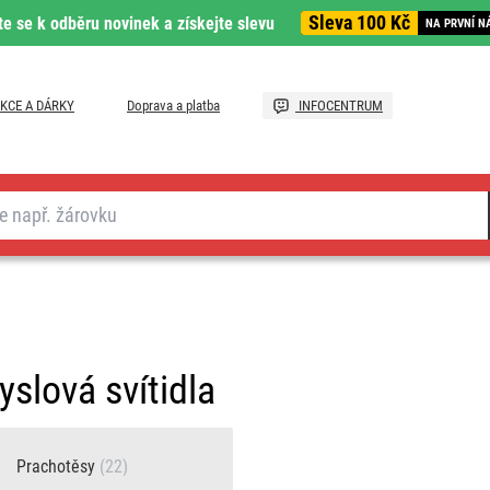
Sleva 100 Kč
te se k odběru novinek a získejte slevu
NA PRVNÍ N
KCE A DÁRKY
Doprava a platba
INFOCENTRUM
slová svítidla
Prachotěsy
(22)