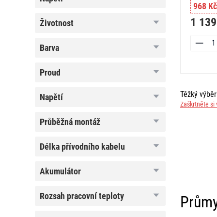
968 Kč
1 139
životnost
životnost
barva
barva
proud
proud
Těžký výbě
napětí
napětí
Zaškrtněte si 
průběžná
průběžná montáž
montáž
délka
délka přívodního kabelu
přívodního
kabelu
akumulátor
akumulátor
rozsah
rozsah pracovní teploty
Průmy
pracovní
teploty