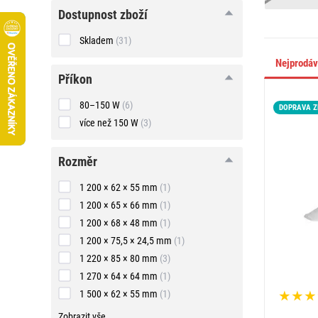
Dostupnost zboží
Skladem
(31)
Nejprodá
příkon
příkon
80–150 W
(6)
DOPRAVA 
více než 150 W
(3)
rozměr
rozměr
1 200 × 62 × 55 mm
(1)
1 200 × 65 × 66 mm
(1)
1 200 × 68 × 48 mm
(1)
1 200 × 75,5 × 24,5 mm
(1)
1 220 × 85 × 80 mm
(3)
1 270 × 64 × 64 mm
(1)
1 500 × 62 × 55 mm
(1)
Zobrazit vše