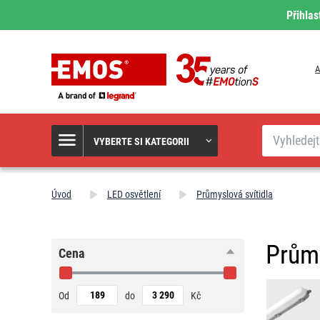
Přihlas
A
Hledat
VYBERTE SI KATEGORII
Úvod
LED osvětlení
Průmyslová svítidla
Průmy
Cena
Od
do
Kč