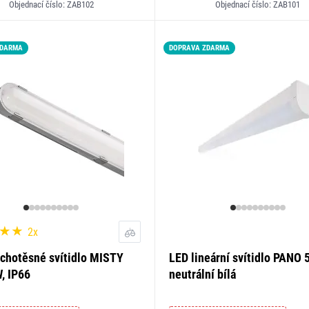
Objednací číslo: ZAB102
Objednací číslo: ZAB101
ZDARMA
DOPRAVA ZDARMA
2x
chotěsné svítidlo MISTY
LED lineární svítidlo PANO
, IP66
neutrální bílá