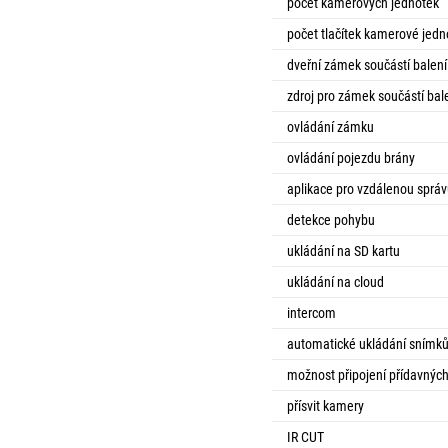
počet kamerových jednotek
počet tlačítek kamerové jedn
dveřní zámek součástí balení
zdroj pro zámek součástí bal
ovládání zámku
ovládání pojezdu brány
aplikace pro vzdálenou sprá
detekce pohybu
ukládání na SD kartu
ukládání na cloud
intercom
automatické ukládání snímk
možnost připojení přídavnýc
přísvit kamery
IR CUT