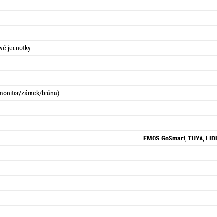
vé jednotky
(monitor/zámek/brána)
EMOS GoSmart, TUYA, LIDL,