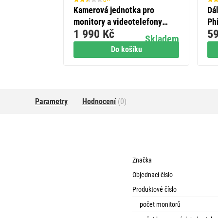
Kamerová jednotka pro
Dá
monitory a videotelefony
Phi
1 990 Kč
59
EMOS EM-10AHD
Skladem
Do košíku
Parametry
Hodnocení
(0)
Značka
Objednací číslo
Produktové číslo
počet monitorů