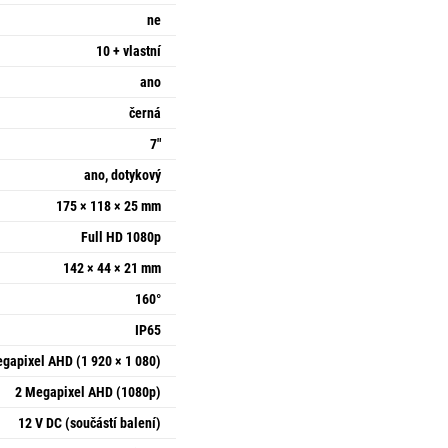
ne
10 + vlastní
ano
černá
7"
ano, dotykový
175 × 118 × 25 mm
Full HD 1080p
142 × 44 × 21 mm
160°
IP65
gapixel AHD (1 920 × 1 080)
2 Megapixel AHD (1080p)
12 V DC (součástí balení)