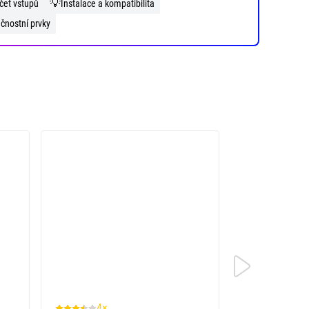
💡
čet vstupů
Instalace a kompatibilita
čnostní prvky
4×
3×