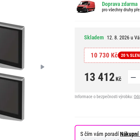
Doprava zdarma
pro všechny druhy pře
Skladem
12. 8. 2026 u Vá
10 730 Kč
20 % SLEV
13 412
Kč
Informace o bezpečnosti výrobku:
Odp
S čím vám poradí
Nákupní 