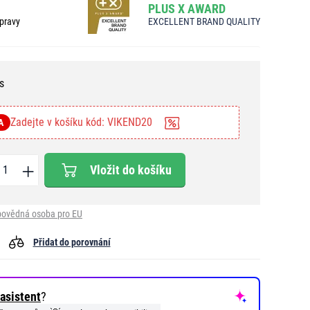
PLUS X AWARD
pravy
EXCELLENT BRAND QUALITY
s
Zadejte v košíku kód: VIKEND20
A
Vložit do košíku
ovědná osoba pro EU
Přidat do porovnání
asistent
?