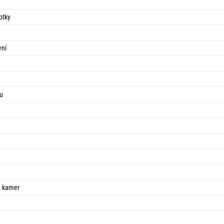
otky
ení
vu
ů
h kamer