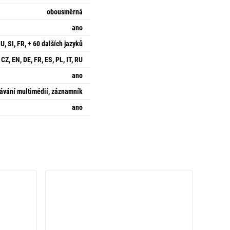
obousměrná
ano
U, SI, FR, + 60 dalších jazyků
CZ, EN, DE, FR, ES, PL, IT, RU
ano
ávání multimédií, záznamník
ano