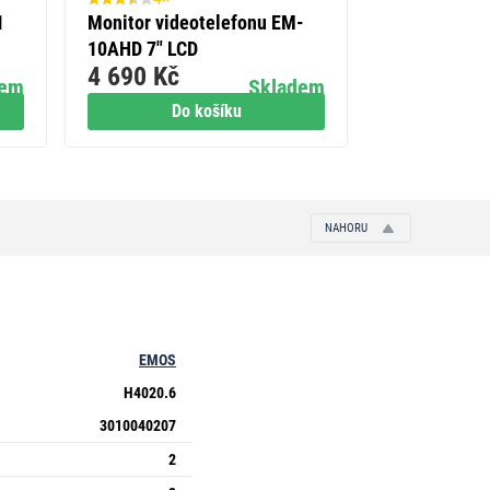
1
Monitor videotelefonu EM-
GoSmart Příd
10AHD 7" LCD
750B domácí
4 690 Kč
4 990 Kč
IP-750A
dem
Skladem
Do košíku
Do
NAHORU
EMOS
H4020.6
3010040207
2