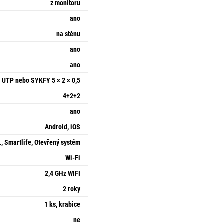
z monitoru
ano
na stěnu
ano
ano
UTP nebo SYKFY 5 × 2 × 0,5
4+2+2
ano
Android, iOS
 Smartlife, Otevřený systém
Wi-Fi
2,4 GHz WIFI
2 roky
1 ks, krabice
ne