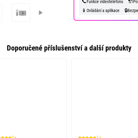
📞
🔌
Funkce videotelefonu
Po
📱
🔒
Ovládání a aplikace
Bezpe
Doporučené příslušenství a další produkty
1×
1×