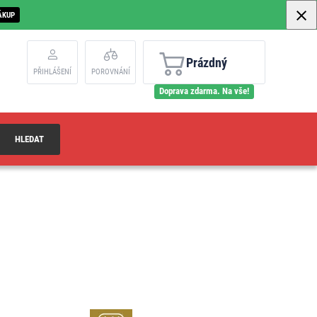
ÁKUP
Prázdný
PŘIHLÁŠENÍ
POROVNÁNÍ
Doprava zdarma. Na vše!
HLEDAT