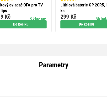
lkový ovladač OFA pro TV
Lithiová baterie GP 2CR5, 
lips
ks
9 Kč
299 Kč
Skladem
Skla
Do košíku
Do košíku
Parametry