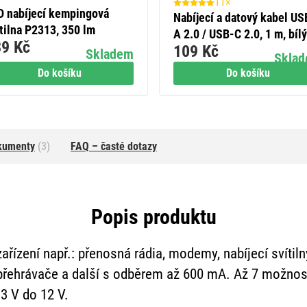
11×
D nabíjecí kempingová
Nabíjecí a datový kabel US
tilna P2313, 350 lm
A 2.0 / USB-C 2.0, 1 m, bílý
9 Kč
109 Kč
Skladem
Skla
Do košíku
Do košíku
kumenty
(3)
FAQ – časté dotazy
Popis produktu
zařízení např.: přenosná rádia, modemy, nabíjecí svítiln
řehrávače a další s odběrem až 600 mA. Až 7 možnos
3 V do 12 V.