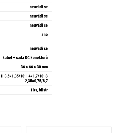
neuvádí se
neuvádí se
neuvádí se
ano
neuvádí se
kabel + sada DC konektorů
36 × 66 × 30 mm
 H 3,5×1,35/10; I 4×1,7/10; S
2,35×0,75/8,7
1 ks, blistr