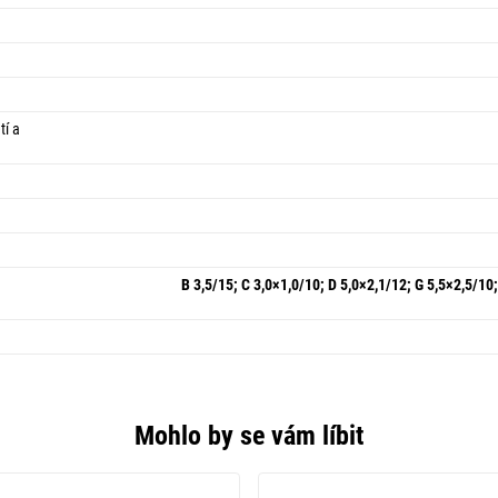
tí a
B 3,5/15; C 3,0×1,0/10; D 5,0×2,1/12; G 5,5×2,5/10;
Mohlo by se vám líbit