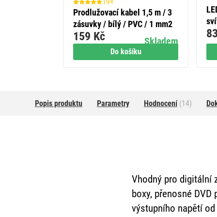
19×
LE
Prodlužovací kabel 1,5 m / 3
sví
zásuvky / bílý / PVC / 1 mm2
83
159 Kč
Skladem
Do košíku
Popis produktu
Parametry
Hodnocení
(14)
Do
Vhodný pro digitální 
boxy, přenosné DVD p
výstupního napětí od 