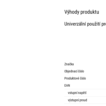
Výhody produktu
Univerzální použití p
DOPRAVA ZDARMA
19x
Prodlužovací kabel 1,5
Značka
m / 3 zásuvky / bílý /
Objednací číslo
PVC / 1 mm2
Produktové číslo
127 Kč
s kódem:
EAN
VIKEND20
vstupní napětí
159
Kč
Skladem
výstupní proud
Do košíku