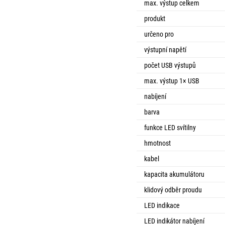
max. výstup celkem
produkt
určeno pro
výstupní napětí
počet USB výstupů
max. výstup 1× USB
nabíjení
barva
funkce LED svítilny
hmotnost
kabel
kapacita akumulátoru
klidový odběr proudu
LED indikace
LED indikátor nabíjení