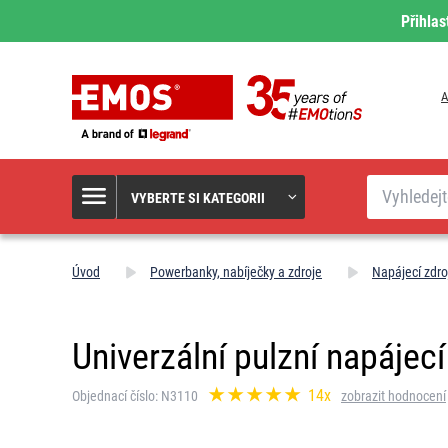
Přihlas
A
Hledat
VYBERTE SI KATEGORII
Úvod
Powerbanky, nabíječky a zdroje
Napájecí zdro
Univerzální pulzní napájec
14x
Objednací číslo: N3110
zobrazit hodnocení