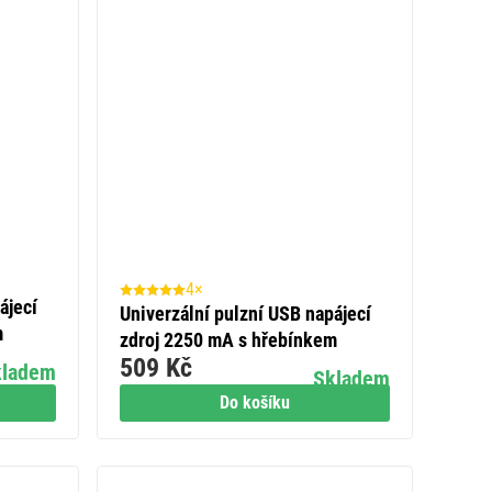
4×
ájecí
Univerzální pulzní USB napájecí
m
zdroj 2250 mA s hřebínkem
509 Kč
kladem
Skladem
Do košíku