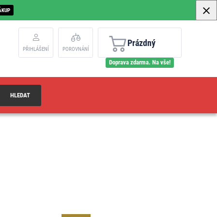
ÁKUP
Prázdný
PŘIHLÁŠENÍ
POROVNÁNÍ
Doprava zdarma. Na vše!
HLEDAT