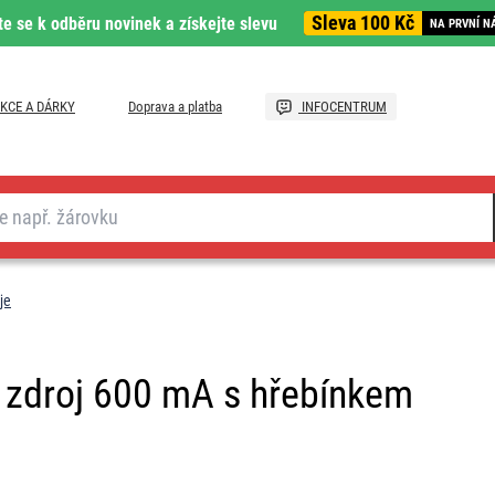
Sleva 100 Kč
te se k odběru novinek a získejte slevu
NA PRVNÍ N
KCE A DÁRKY
Doprava a platba
INFOCENTRUM
je
í zdroj 600 mA s hřebínkem