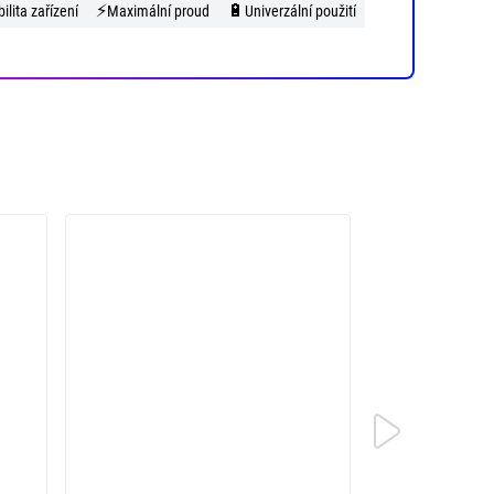
⚡
🔋
ilita zařízení
Maximální proud
Univerzální použití