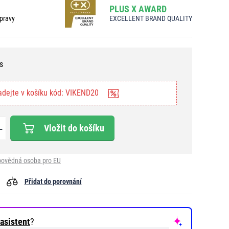
PLUS X AWARD
pravy
EXCELLENT BRAND QUALITY
s
adejte v košíku kód: VIKEND20
Vložit do košíku
ovědná osoba pro EU
Přidat do porovnání
asistent
?