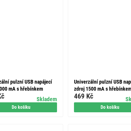
zální pulzní USB napájecí
Univerzální pulzní USB nap
1000 mA s hřebínkem
zdroj 1500 mA s hřebínke
Kč
469 Kč
Skladem
S
Do košíku
Do košíku