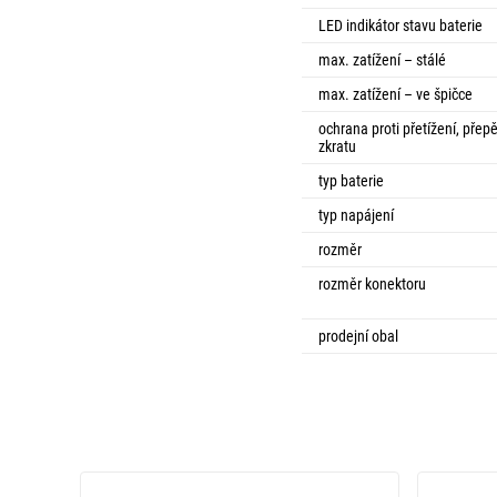
LED indikátor stavu baterie
max. zatížení – stálé
max. zatížení – ve špičce
ochrana proti přetížení, přepě
zkratu
typ baterie
typ napájení
rozměr
rozměr konektoru
prodejní obal