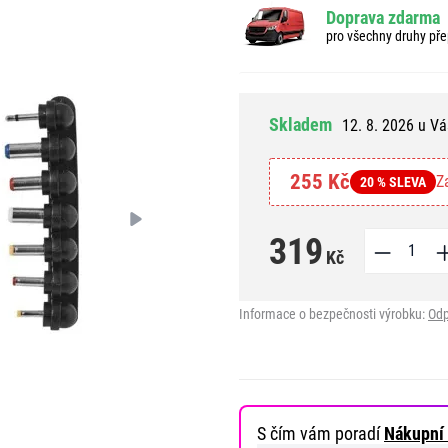
Doprava zdarma
pro všechny druhy pře
Skladem
12. 8. 2026 u Vá
255 Kč
Z
20 % SLEVA
319
Kč
Informace o bezpečnosti výrobku:
Odp
S čím vám poradí
Nákupní 