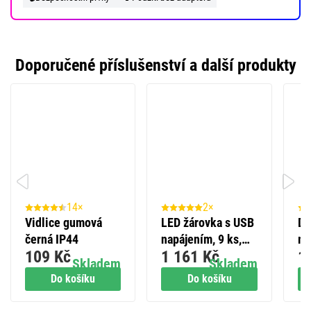
Doporučené příslušenství a další produkty
14×
2×
Vidlice gumová
LED žárovka s USB
Do
černá IP44
napájením, 9 ks,
me
109 Kč
1 161 Kč
1
box
E6
Skladem
Skladem
Do košíku
Do košíku