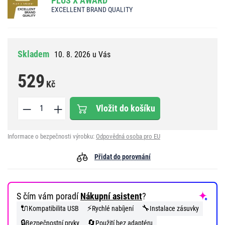
PLUS X AWARD
EXCELLENT BRAND QUALITY
Skladem
10. 8. 2026 u Vás
529
Kč
Vložit do košíku
Informace o bezpečnosti výrobku:
Odpovědná osoba pro EU
Přidat do porovnání
S čím vám poradí
Nákupní asistent
?
🔌
⚡
🔧
Kompatibilita USB
Rychlé nabíjení
Instalace zásuvky
🔒
🔄
Bezpečnostní prvky
Použití bez adaptéru