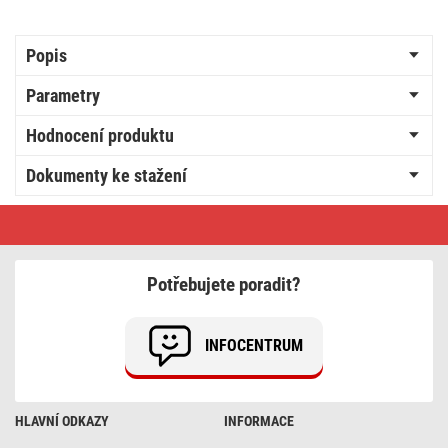
Popis
Parametry
Hodnocení produktu
Dokumenty ke stažení
Zásuvka
s
USB
A+USB
C.,
Potřebujete poradit?
bílá
INFOCENTRUM
HLAVNÍ ODKAZY
INFORMACE