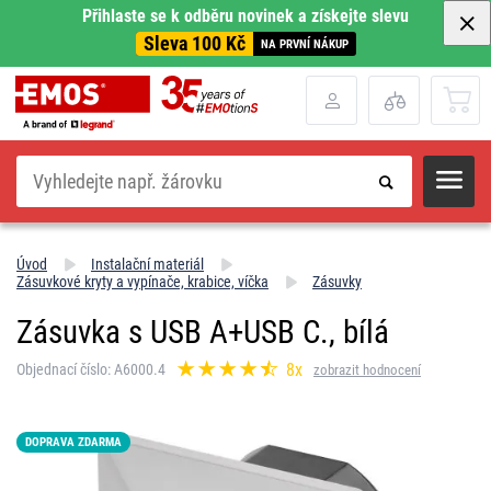
Přihlaste se k odběru novinek a získejte slevu
Sleva 100 Kč
NA PRVNÍ NÁKUP
Hledat
Úvod
Instalační materiál
Zásuvkové kryty a vypínače, krabice, víčka
Zásuvky
Zásuvka s USB A+USB C., bílá
8x
Objednací číslo: A6000.4
zobrazit hodnocení
DOPRAVA ZDARMA