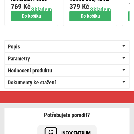
1
mm
769 Kč
379 Kč
7,6 W,
Skladem
Skladem
lm
teplá/neutrální
Do košíku
Do košíku
ne
bílá
Popis
Parametry
Hodnocení produktu
Dokumenty ke stažení
6
háčků
pro
LED
panel
Potřebujete poradit?
120×30cm
INFOCENTRUM