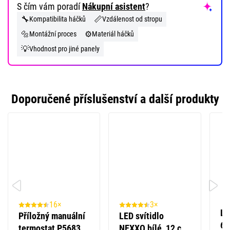
S čím vám poradí
Nákupní asistent
?
🔧
📏
Kompatibilita háčků
Vzdálenost od stropu
🔩
⚙️
Montážní proces
Materiál háčků
💡
Vhodnost pro jiné panely
Doporučené příslušenství a další produkty
16×
3×
LE
Příložný manuální
LED svítidlo
60
termostat P5683
NEXXO bílé, 12 cm,