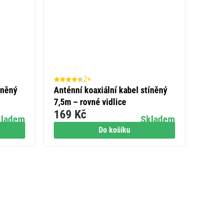
2×
íněný
Anténní koaxiální kabel stíněný
7,5m – rovné vidlice
169 Kč
kladem
Skladem
Do košíku