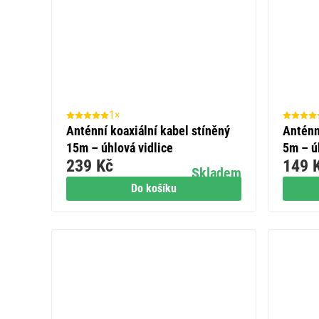
1×
Anténní koaxiální kabel stíněný
Anténn
15m – úhlová vidlice
5m – ú
239 Kč
149 
Skladem
Do košíku