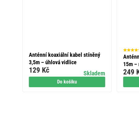
Anténní koaxiální kabel stíněný
Anténn
3,5m – úhlová vidlice
15m – 
129 Kč
249 
Skladem
Do košíku