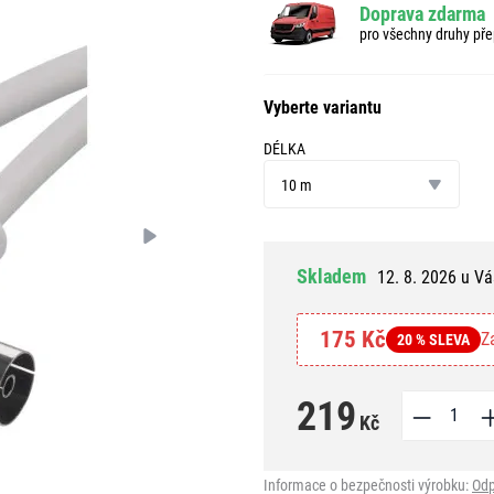
Doprava zdarma
pro všechny druhy pře
Vyberte variantu
DÉLKA
délka
10 m
Skladem
12. 8. 2026 u Vá
175 Kč
Z
20 % SLEVA
219
Kč
Informace o bezpečnosti výrobku:
Odp