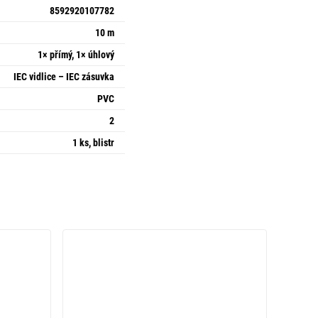
8592920107782
10 m
1× přímý, 1× úhlový
IEC vidlice – IEC zásuvka
PVC
2
1 ks, blistr