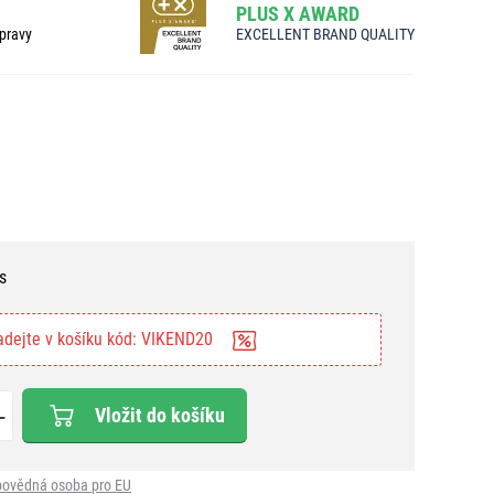
PLUS X AWARD
pravy
EXCELLENT BRAND QUALITY
s
adejte v košíku kód: VIKEND20
Vložit do košíku
ovědná osoba pro EU