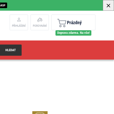
ÁKUP
Prázdný
PŘIHLÁŠENÍ
POROVNÁNÍ
Doprava zdarma. Na vše!
HLEDAT