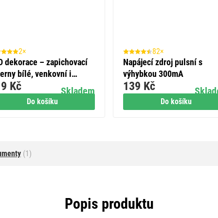
2×
82×
D dekorace – zapichovací
Napájecí zdroj pulsní s
erny bílé, venkovní i
výhybkou 300mA
9 Kč
139 Kč
třní, studená bílá
Skladem
Skla
Do košíku
Do košíku
umenty
(1)
Popis produktu