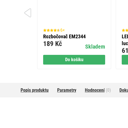
6×
suvka
Rozbočovač EM2344
LE
189 Kč
luc
Skladem
61
vni
Skladem
íku
Do košíku
Popis produktu
Parametry
Hodnocení
(0)
Dok