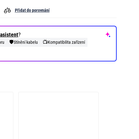
Přidat do porovnání
asistent
?
🛡️
📺
oru
Stínění kabelu
Kompatibilita zařízení