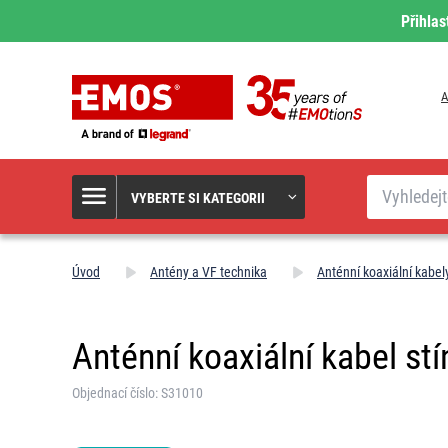
Přihlas
A
Hledat
VYBERTE SI KATEGORII
Úvod
Antény a VF technika
Anténní koaxiální kabel
Anténní koaxiální kabel st
Objednací číslo: S31010