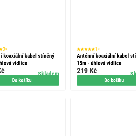
3×
1×
í koaxiální kabel stíněný
Anténní koaxiální kabel st
hlová vidlice
15m - úhlová vidlice
Kč
219 Kč
Skladem
S
Do košíku
Do košíku