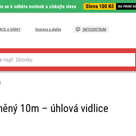
Sleva 100 Kč
te se k odběru novinek a získejte slevu
NA PRVNÍ N
KCE A DÁRKY
Doprava a platba
INFOCENTRUM
y
íněný 10m – úhlová vidlice