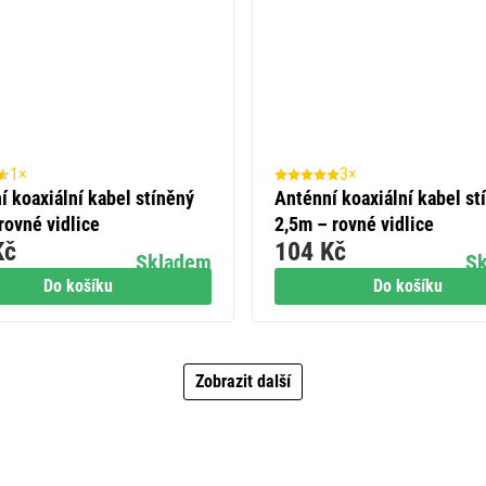
1×
3×
í koaxiální kabel stíněný
Anténní koaxiální kabel st
rovné vidlice
2,5m – rovné vidlice
Kč
104 Kč
Skladem
S
Do košíku
Do košíku
Zobrazit další