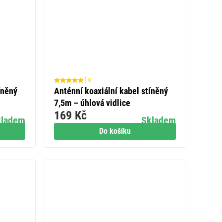
1×
íněný
Anténní koaxiální kabel stíněný
7,5m – úhlová vidlice
169 Kč
kladem
Skladem
Do košíku