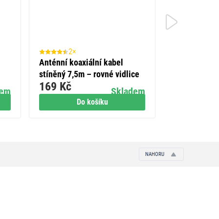
2×
9×
Anténní koaxiální kabel
Zesilovač s
stíněný 7,5m – rovné vidlice
20dB
169 Kč
239 Kč
dem
Skladem
Do košíku
Do
NAHORU