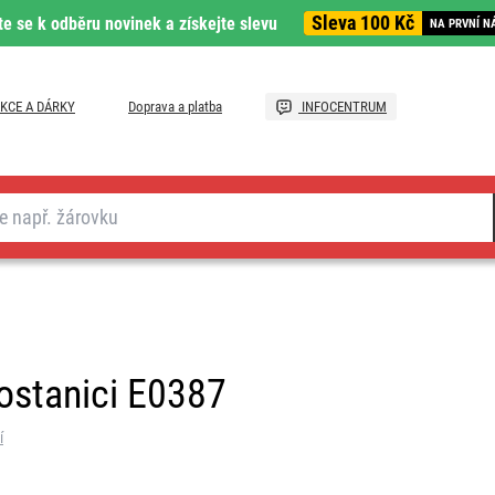
Sleva 100 Kč
te se k odběru novinek a získejte slevu
NA PRVNÍ N
KCE A DÁRKY
Doprava a platba
INFOCENTRUM
ostanici E0387
í