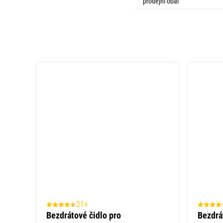
prodejní obal
21×
Bezdrátové čidlo pro
Bezdrá