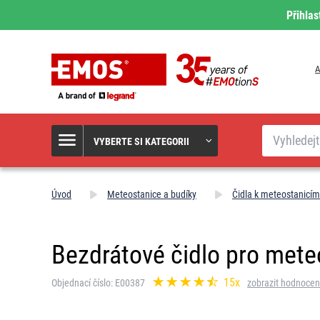
Přihlas
A
Hledat
VYBERTE SI KATEGORII
Úvod
Meteostanice a budíky
Čidla k meteostanicím
Bezdrátové čidlo pro mete
15x
Objednací číslo: E00387
zobrazit hodnocen