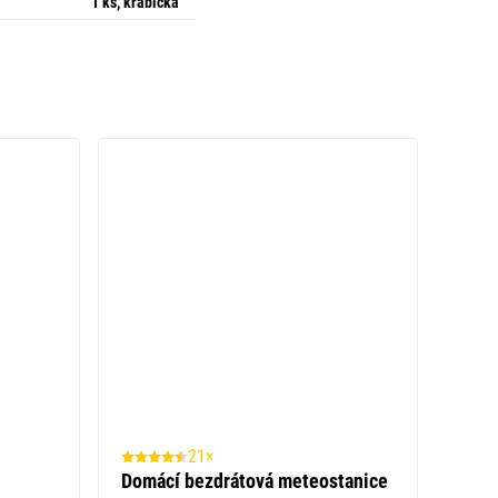
1 ks, krabička
21×
Domácí bezdrátová meteostanice