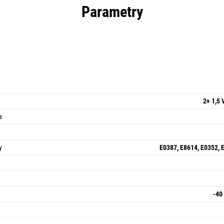
Parametry
2× 1,5 
a
y
E0387, E8614, E0352, 
-40 