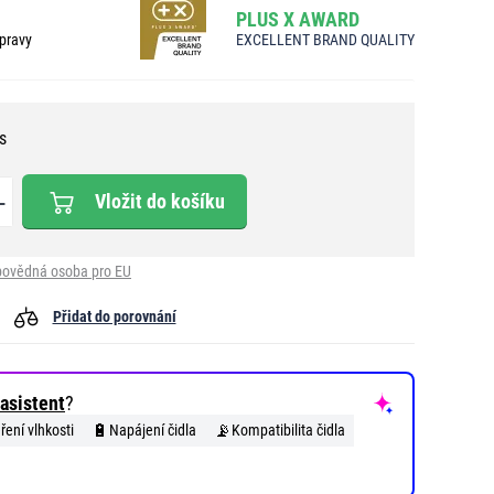
PLUS X AWARD
pravy
EXCELLENT BRAND QUALITY
s
Vložit do košíku
ovědná osoba pro EU
Přidat do porovnání
asistent
?
🔋
📡
ení vlhkosti
Napájení čidla
Kompatibilita čidla