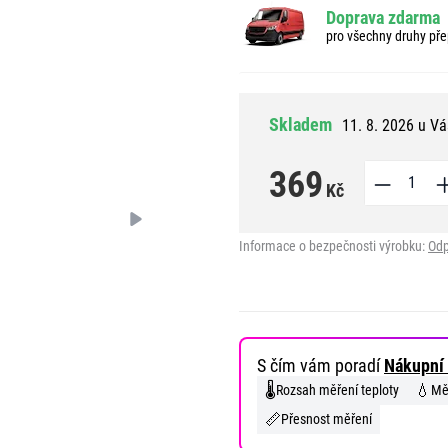
Doprava zdarma
pro všechny druhy pře
Skladem
11. 8. 2026 u Vá
369
Kč
Informace o bezpečnosti výrobku:
Odp
S čím vám poradí
Nákupní 
🌡️
💧
Rozsah měření teploty
Měř
📏
Přesnost měření