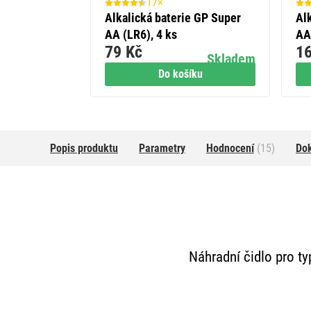
17×
Alkalická baterie GP Super
Al
AA (LR6), 4 ks
AA
79 Kč
16
Skladem
Do košíku
Popis produktu
Parametry
Hodnocení
(15)
Do
Náhradní čidlo pro t