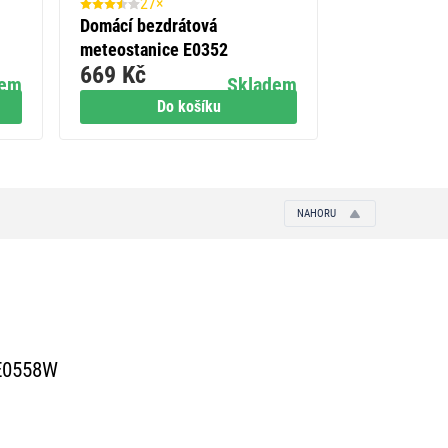
27×
3×
Domácí bezdrátová
Digitální te
meteostanice E0352
s vlhkoměre
669 Kč
519 Kč
čidlo, budík
dem
Skladem
Do košíku
Do
NAHORU
 E0558W