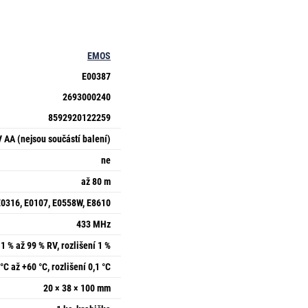
EMOS
E00387
2693000240
8592920122259
V AA (nejsou součástí balení)
ne
až 80 m
E0316, E0107, E0558W, E8610
433 MHz
1 % až 99 % RV, rozlišení 1 %
°C až +60 °C, rozlišení 0,1 °C
20 × 38 × 100 mm