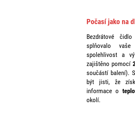
Počasí jako na d
Bezdrátové čidlo
splňovalo vaše
spolehlivost a v
zajištěno pomocí
součástí balení). 
být jisti, že zí
informace o
tepl
okolí.