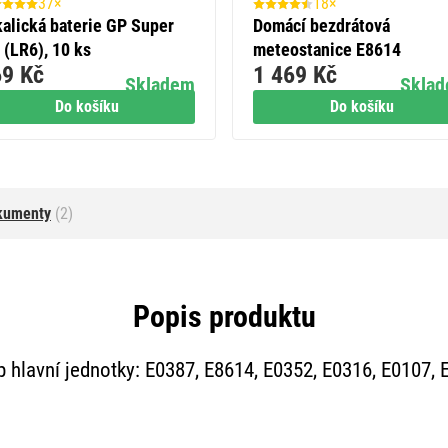
37×
18×
kalická baterie GP Super
Domácí bezdrátová
 (LR6), 10 ks
meteostanice E8614
9 Kč
1 469 Kč
Skladem
Skla
Do košíku
Do košíku
kumenty
(2)
Popis produktu
yp hlavní jednotky: E0387, E8614, E0352, E0316, E0107,