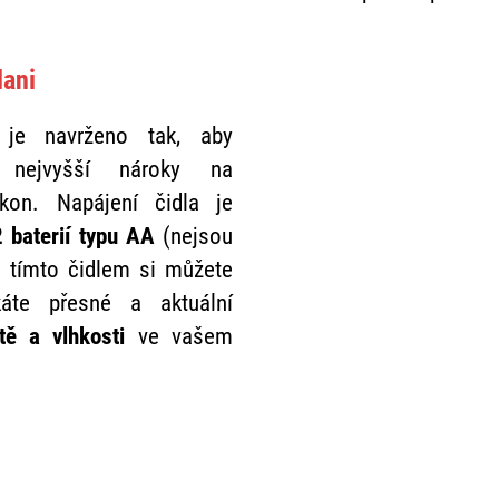
lani
 je navrženo tak, aby
 nejvyšší nároky na
ýkon. Napájení čidla je
2 baterií typu AA
(nejsou
S tímto čidlem si můžete
skáte přesné a aktuální
otě a vlhkosti
ve vašem