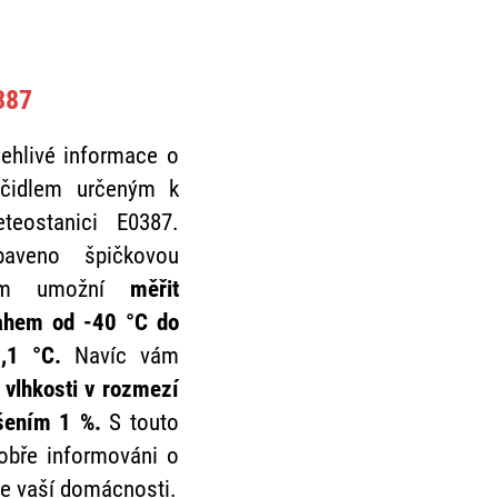
387
lehlivé informace o
 čidlem určeným k
teostanici E0387.
baveno špičkovou
 vám umožní
měřit
sahem od -40 °C do
0,1 °C.
Navíc vám
 vlhkosti v rozmezí
išením 1 %.
S touto
obře informováni o
ve vaší domácnosti.