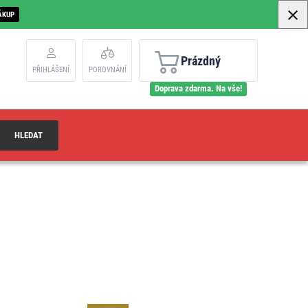
ÁKUP
Prázdný
PŘIHLÁŠENÍ
POROVNÁNÍ
Doprava zdarma. Na vše!
HLEDAT