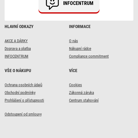
INFOCENTRUM
HLAVNÍ ODKAZY
INFORMACE
AKCE A DÁRKY
O nás
Doprava a platba
Nákupní rádce
INFOCENTRUM
Compliance commitment
VŠE O NÁKUPU
VÍCE
DOPRAVA ZDARMA
DOPRAVA ZDARMA
DOPRAVA ZDARMA
DOPRAVA ZDARMA
Ochrana osobních údajů
Cookies
Alkalická baterie GP
15x
65x
3x
Obchodní podmínky
Zákonná záruka
Ultra AAA (LR03), 6 ks
Bezdrátové čidlo pro
Bezdrátové čidlo pro
Alkalická baterie GP
Prohlášení o přístupnosti
Centrum stahování
meteostanici E0387
meteostanice AOK-
Super AAA (LR03), 4
119 Kč
5018B a další
ks
s kódem:
Odstoupení od smlouvy
VIKEND20
295 Kč
s kódem:
311 Kč
63 Kč
s kódem:
s kódem:
VIKEND20
149
Kč
Skladem
VIKEND20
VIKEND20
369
Kč
Skladem