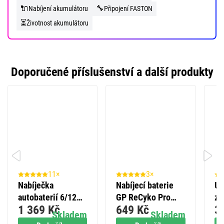
🔌
🔧
Nabíjení akumulátoru
Připojení FASTON
⏳
Životnost akumulátoru
Doporučené příslušenství a další produkty
11×
3×
Nabíječka
Nabíjecí baterie
Úč
autobaterií 6/12V
GP ReCyko Pro
zá
1 369 Kč
649 Kč
3
4A
Professional AA
ko
Skladem
Skladem
(HR6), 6 ks