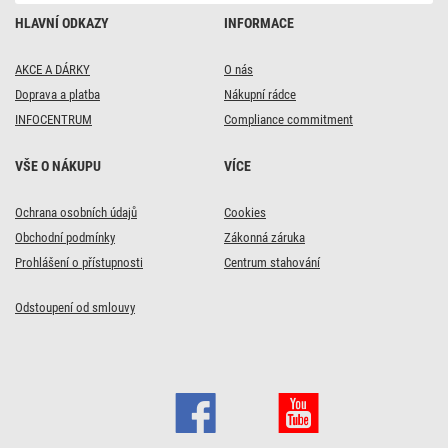
HLAVNÍ ODKAZY
INFORMACE
AKCE A DÁRKY
O nás
Doprava a platba
Nákupní rádce
INFOCENTRUM
Compliance commitment
VŠE O NÁKUPU
VÍCE
DOPRAVA ZDARMA
Ochrana osobních údajů
Cookies
11x
Obchodní podmínky
Zákonná záruka
Nabíječka autobaterií
Prohlášení o přístupnosti
Centrum stahování
6/12V 4A
Odstoupení od smlouvy
1 369
Kč
Skladem
Do košíku