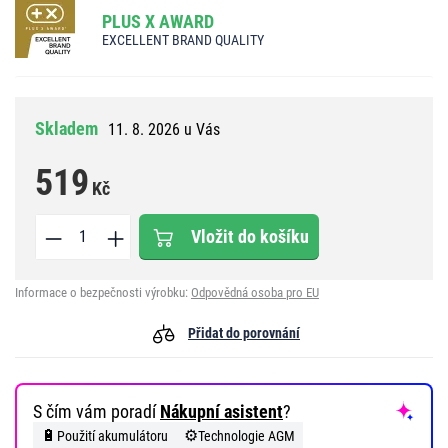
PLUS X AWARD
EXCELLENT BRAND QUALITY
Skladem
11. 8. 2026 u Vás
519
Kč
Vložit do košíku
Informace o bezpečnosti výrobku:
Odpovědná osoba pro EU
Přidat do porovnání
S čím vám poradí
Nákupní asistent
?
🔋
⚙️
Použití akumulátoru
Technologie AGM