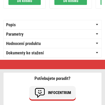
Do košíku
Do košíku
Popis
Parametry
Hodnocení produktu
Dokumenty ke stažení
Bezúdržbový
olověný
akumulátor
12
V/5Ah,
Potřebujete poradit?
faston
6,3
mm
INFOCENTRUM