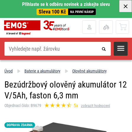
Přihlaste se k odběru novinek a získejte slevu
Sleva 100 Kč
NA PRVNÍ NÁKUP
Hledat
Úvod
Baterie a akumulátory
Olověné akumulátory
Bezúdržbový olověný akumulátor 12
V/5Ah, faston 6,3 mm
5x
Objednací číslo: B9679
zobrazit hodnocení
DOPRAVA ZDARMA