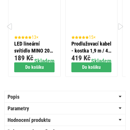
13×
15×
LED lineární
Prodlužovací kabel
svítidlo MINO 20
- kostka 1,9 m / 4
189 Kč
419 Kč
W, neutrální bílá
zásuvky / bílý /
Skladem
Skladem
PVC / s USB / 1
Do košíku
Do košíku
mm2
Popis
Parametry
Hodnocení produktu