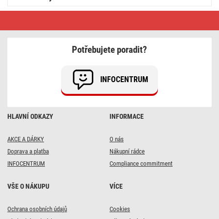
Chytrá
LED
žárovka
GoSmart
svíčka
Potřebujete poradit?
/
E14
/
4,8
INFOCENTRUM
W
(40
W)
/
470lm
HLAVNÍ ODKAZY
INFORMACE
/
RGB
/
stmívatelná
AKCE A DÁRKY
O nás
/
Doprava a platba
Nákupní rádce
WiFi
INFOCENTRUM
Compliance commitment
VŠE O NÁKUPU
VÍCE
Ochrana osobních údajů
Cookies