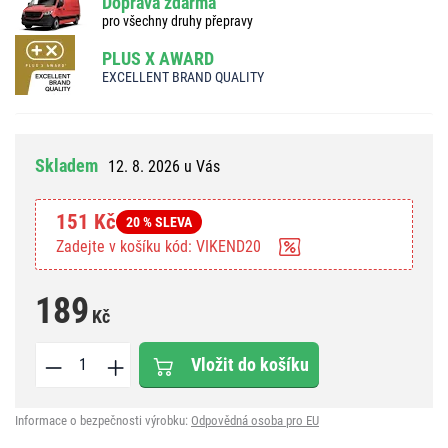
Doprava zdarma
pro všechny druhy přepravy
PLUS X AWARD
EXCELLENT BRAND QUALITY
Skladem
12. 8. 2026 u Vás
151 Kč
20 % SLEVA
Zadejte v košíku kód: VIKEND20
189
Kč
Vložit do košíku
Informace o bezpečnosti výrobku:
Odpovědná osoba pro EU