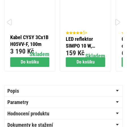
5×
Kabel CYSY 3Cx1B
LED reflektor
Go
H05VV-F, 100m
SIMPO 10 W,
ov
3 190 Kč
159 Kč
6
černý, neutrální
20
Skladem
Skladem
bílá
3.
Do košíku
Do košíku
Popis
Parametry
Hodnocení produktu
Dokumenty ke stažení