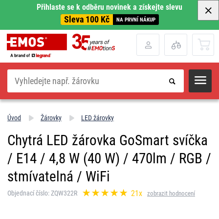
Přihlaste se k odběru novinek a získejte slevu
Sleva 100 Kč
NA PRVNÍ NÁKUP
Hledat
Úvod
Žárovky
LED žárovky
Chytrá LED žárovka GoSmart svíčka
/ E14 / 4,8 W (40 W) / 470lm / RGB /
stmívatelná / WiFi
21x
Objednací číslo: ZQW322R
zobrazit hodnocení