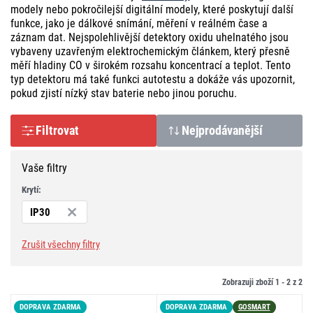
modely nebo pokročilejší digitální modely, které poskytují další
funkce, jako je dálkové snímání, měření v reálném čase a
záznam dat. Nejspolehlivější detektory oxidu uhelnatého jsou
vybaveny uzavřeným elektrochemickým článkem, který přesně
měří hladiny CO v širokém rozsahu koncentrací a teplot. Tento
typ detektoru má také funkci autotestu a dokáže vás upozornit,
pokud zjistí nízký stav baterie nebo jinou poruchu.
Filtrovat
Nejprodávanější
Vaše filtry
Krytí:
IP30
Zrušit všechny filtry
Zobrazuji zboží 1 -
2
z
2
DOPRAVA ZDARMA
DOPRAVA ZDARMA
GOSMART