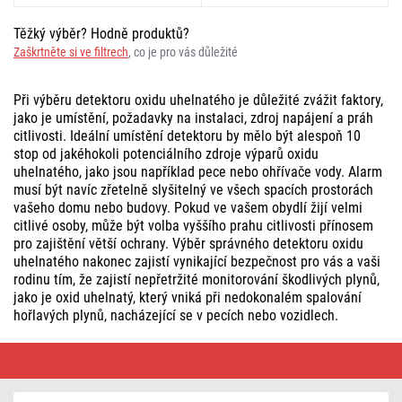
Těžký výběr? Hodně produktů?
Zaškrtněte si ve filtrech
, co je pro vás důležité
Při výběru detektoru oxidu uhelnatého je důležité zvážit faktory,
jako je umístění, požadavky na instalaci, zdroj napájení a práh
citlivosti. Ideální umístění detektoru by mělo být alespoň 10
stop od jakéhokoli potenciálního zdroje výparů oxidu
uhelnatého, jako jsou například pece nebo ohřívače vody. Alarm
musí být navíc zřetelně slyšitelný ve všech spacích prostorách
vašeho domu nebo budovy. Pokud ve vašem obydlí žijí velmi
citlivé osoby, může být volba vyššího prahu citlivosti přínosem
pro zajištění větší ochrany. Výběr správného detektoru oxidu
uhelnatého nakonec zajistí vynikající bezpečnost pro vás a vaši
rodinu tím, že zajistí nepřetržité monitorování škodlivých plynů,
jako je oxid uhelnatý, který vniká při nedokonalém spalování
hořlavých plynů, nacházející se v pecích nebo vozidlech.
Detektor
oxidu
uhelnatého