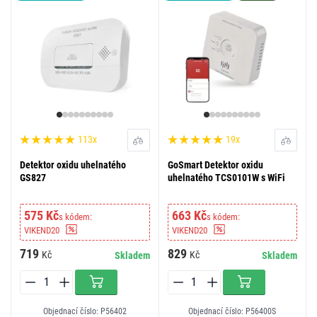
113x
19x
Detektor oxidu uhelnatého
GoSmart Detektor oxidu
GS827
uhelnatého TCS0101W s WiFi
575 Kč
663 Kč
s kódem:
s kódem:
VIKEND20
VIKEND20
719
829
Kč
Kč
Skladem
Skladem
Objednací číslo: P56402
Objednací číslo: P56400S