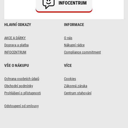
INFOCENTRUM
HLAVNÍ ODKAZY
INFORMACE
AKCE A DÁRKY
O nás
Doprava a platba
Nákupní rádce
INFOCENTRUM
Compliance commitment
VŠE O NÁKUPU
VÍCE
DOPRAVA ZDARMA
DOPRAVA ZDARMA
Ochrana osobních údajů
Cookies
8x
43x
Obchodní podmínky
Zákonná záruka
Alkalická baterie GP
Alkalická baterie GP
Prohlášení o přístupnosti
Centrum stahování
Super AAA (LR03), 2
Super AAA (LR03), 10
ks
ks
Odstoupení od smlouvy
31 Kč
135 Kč
s kódem:
s kódem:
VIKEND20
VIKEND20