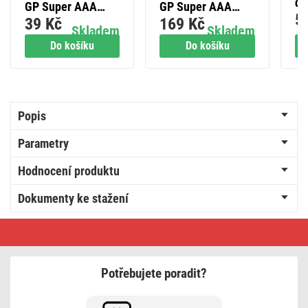
di
GP Super AAA
GP Super AAA
5
be
39 Kč
169 Kč
(LR03), 2 ks
(LR03), 10 ks
Skladem
Skladem
Do košíku
Do košíku
Popis
Parametry
Hodnocení produktu
Dokumenty ke stažení
Digitální
kuchyňská
váha
EV029,
černá
Potřebujete poradit?