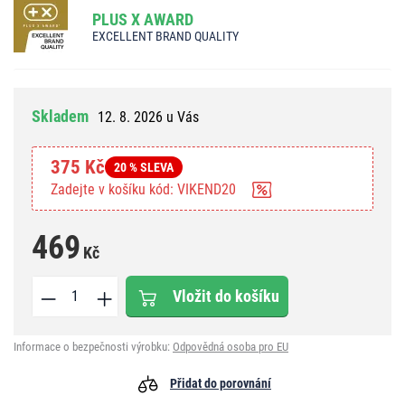
PLUS X AWARD
EXCELLENT BRAND QUALITY
Skladem
12. 8. 2026 u Vás
375 Kč
20 % SLEVA
Zadejte v košíku kód: VIKEND20
469
Kč
Vložit do košíku
Informace o bezpečnosti výrobku:
Odpovědná osoba pro EU
Přidat do porovnání