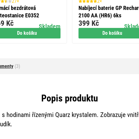
27×
2×
mácí bezdrátová
Nabíjecí baterie GP Recha
teostanice E0352
2100 AA (HR6) 6ks
9 Kč
399 Kč
Skladem
Skla
Do košíku
Do košíku
umenty
(3)
Popis produktu
 s hodinami řízenými Quarz krystalem. Zobrazuje vnitřn
udík.