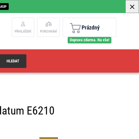
ÁKUP
Prázdný
PŘIHLÁŠENÍ
POROVNÁNÍ
Doprava zdarma. Na vše!
HLEDAT
, datum E6210