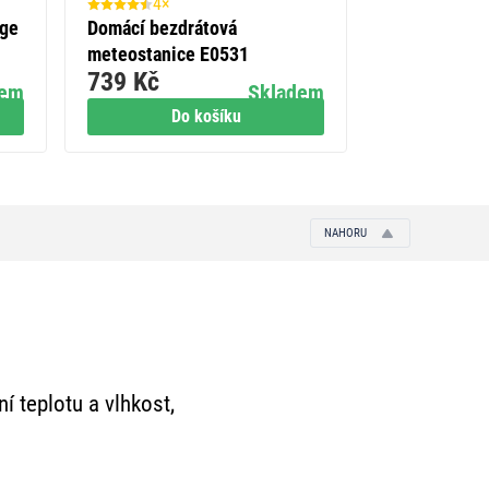
4×
1×
rge
Domácí bezdrátová
LED liniové 
meteostanice E0531
60W neutráln
739 Kč
649 Kč
dem
Skladem
Do košíku
Do
NAHORU
í teplotu a vlhkost,