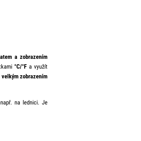
datem a zobrazením
otkami
°C/°F
a využít
ě
velkým zobrazením
např. na lednici. Je