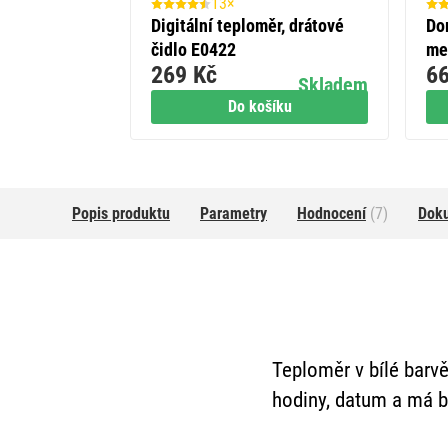
13×
Digitální teploměr, drátové
Do
čidlo E0422
me
269 Kč
66
Skladem
Do košíku
Popis produktu
Parametry
Hodnocení
(7)
Dok
Teploměr v bílé barvě
hodiny, datum a má b