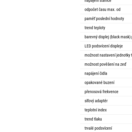
napájení stanice
odpočet času max. od
paměť poslední hodnoty
trend teploty
barevný displej (black mask)
LED podsvícení displeje
možnost nastavení jednotky 
možnost pověšení na zeď
napájení čidla
opakované buzení
přenosová frekvence
síťový adaptér
teplotní index
trend tlaku
trvalé podsvícení