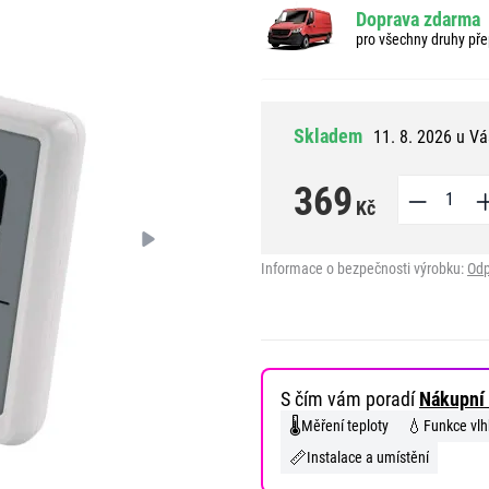
Doprava zdarma
pro všechny druhy pře
Skladem
11. 8. 2026 u Vá
369
Kč
Informace o bezpečnosti výrobku:
Odp
S čím vám poradí
Nákupní 
🌡️
💧
Měření teploty
Funkce vl
📏
Instalace a umístění