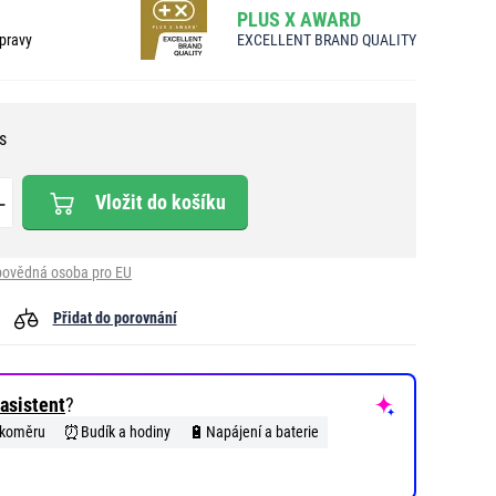
PLUS X AWARD
pravy
EXCELLENT BRAND QUALITY
s
Vložit do košíku
ovědná osoba pro EU
Přidat do porovnání
asistent
?
⏰
🔋
hkoměru
Budík a hodiny
Napájení a baterie