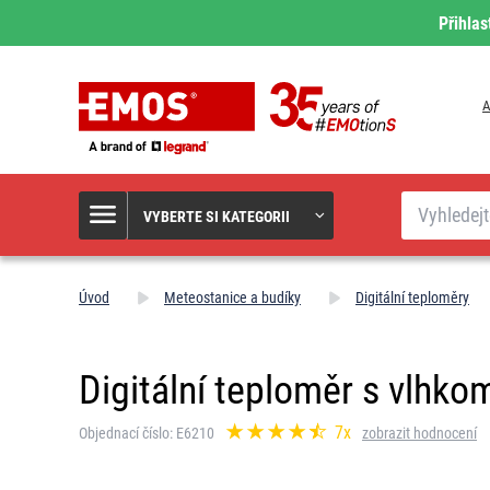
Přihlas
A
Hledat
VYBERTE SI KATEGORII
Úvod
Meteostanice a budíky
Digitální teploměry
Digitální teploměr s vlhk
7x
Objednací číslo: E6210
zobrazit hodnocení