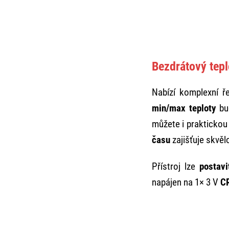
Bezdrátový tep
Nabízí komplexní ř
min/max teploty
bud
můžete i prakticko
času
zajišťuje skvěl
Přístroj lze
postavi
napájen na 1× 3 V
C