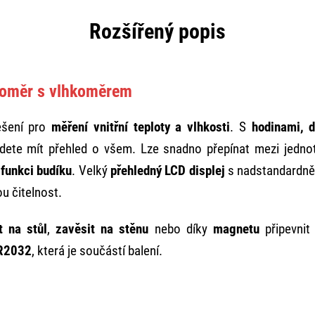
Rozšířený popis
loměr s vlhkoměrem
ešení pro
měření vnitřní teploty a vlhkosti
. S
hodinami, 
ete mít přehled o všem. Lze snadno přepínat mezi jedn
u
funkci budíku
. Velký
přehledný LCD displej
s nadstandardn
ou čitelnost.
t na stůl
,
zavěsit na stěnu
nebo díky
magnetu
připevnit 
R2032
, která je součástí balení.