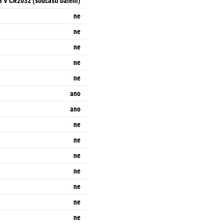
3 V CR2032 (součástí balení)
ne
ne
ne
ne
ne
ano
ano
ne
ne
ne
ne
ne
ne
ne