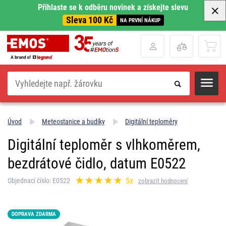
Přihlaste se k odběru novinek a získejte slevu
Sleva 100 Kč
NA PRVNÍ NÁKUP
Hledat
Úvod
Meteostanice a budíky
Digitální teploměry
Digitální teploměr s vlhkoměrem,
bezdrátové čidlo, datum E0522
5x
Objednací číslo: E0522
zobrazit hodnocení
DOPRAVA ZDARMA