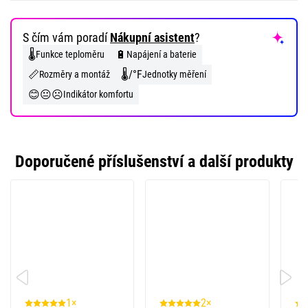
S čím vám poradí
Nákupní asistent
?
🌡️
🔋
Funkce teploměru
Napájení a baterie
📏
🌡️/°F
Rozměry a montáž
Jednotky měření
😊😐☹️
Indikátor komfortu
Doporučené příslušenství a další produkty
1×
2×