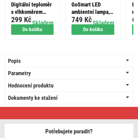
Digitální teploměr
GoSmart LED
Do
s vlhkoměrem
ambientní lampa,
me
299 Kč
749 Kč
6
E0114N
černá, teplá bílá–
E
Skladem
Skladem
studená bílá/ RGB,
Do košíku
Do košíku
WiFi
Popis
Parametry
Hodnocení produktu
Dokumenty ke stažení
Digitální
teploměr
s
vlhkoměrem,
bezdrátové
Potřebujete poradit?
čidlo,
datum