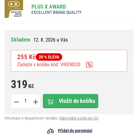
PLUS X AWARD
EXCELLENT BRAND QUALITY
Skladem
12. 8. 2026 u Vás
255 Kč
20 % SLEVA
Zadejte v košíku kód: VIKEND20
319
Kč
Vložit do košíku
Informace o bezpečnosti výrobku:
Odpovědná osoba pro EU
Přidat do porovnání