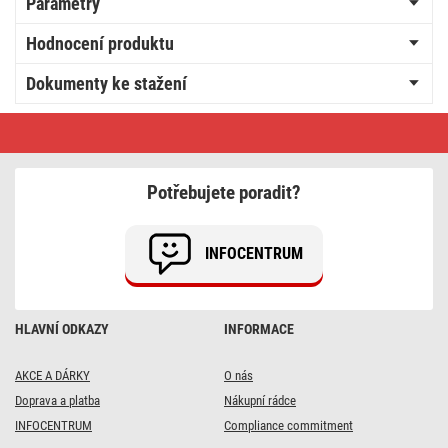
Parametry
Hodnocení produktu
Dokumenty ke stažení
Lithiová
knoflíková
baterie
GP
CR2032,
Potřebujete poradit?
2
ks
INFOCENTRUM
HLAVNÍ ODKAZY
INFORMACE
AKCE A DÁRKY
O nás
Doprava a platba
Nákupní rádce
INFOCENTRUM
Compliance commitment