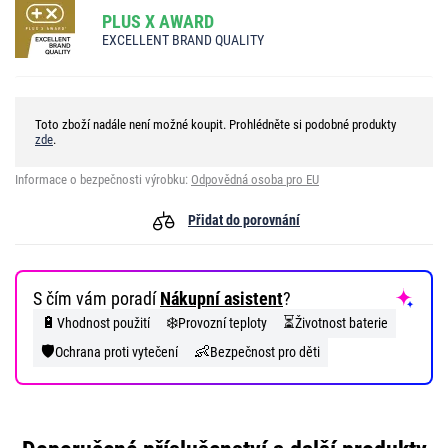
PLUS X AWARD
EXCELLENT BRAND QUALITY
Toto zboží nadále není možné koupit. Prohlédněte si podobné produkty
zde
.
Informace o bezpečnosti výrobku:
Odpovědná osoba pro EU
Přidat do porovnání
S čím vám poradí
Nákupní asistent
?
🔋
❄️
⏳
Vhodnost použití
Provozní teploty
Životnost baterie
🛡️
👶
Ochrana proti vytečení
Bezpečnost pro děti