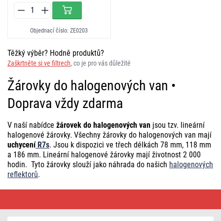
Objednací číslo: ZE0203
Těžký výběr? Hodně produktů?
Zaškrtněte si ve filtrech
, co je pro vás důležité
Žárovky do halogenových van •
Doprava vždy zdarma
V naší nabídce
žárovek do halogenových van
jsou tzv. lineární
halogenové žárovky. Všechny žárovky do halogenových van mají
uchycení
R7s
. Jsou k dispozici ve třech délkách 78 mm, 118 mm
a 186 mm. Lineární halogenové žárovky mají životnost 2 000
hodin.
Tyto žárovky slouží jako náhrada do našich
halogenových
reflektorů
.
Žárovky
do
halogenových
van