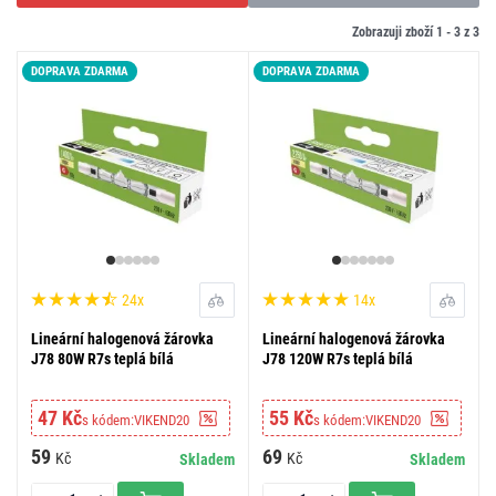
Zobrazuji zboží 1 -
3
z
3
DOPRAVA ZDARMA
DOPRAVA ZDARMA
24x
14x
Lineární halogenová žárovka
Lineární halogenová žárovka
J78 80W R7s teplá bílá
J78 120W R7s teplá bílá
47 Kč
55 Kč
s kódem:
VIKEND20
s kódem:
VIKEND20
59
69
Kč
Kč
Skladem
Skladem