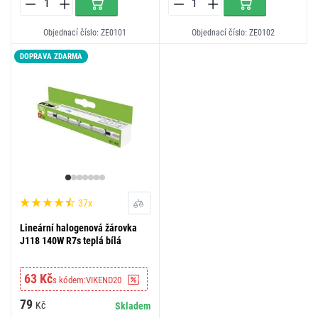
Objednací číslo: ZE0101
Objednací číslo: ZE0102
DOPRAVA ZDARMA
37x
Lineární halogenová žárovka
J118 140W R7s teplá bílá
63 Kč
s kódem:
VIKEND20
79
Kč
Skladem