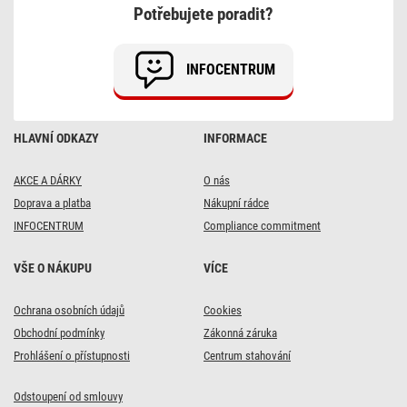
•
Potřebujete poradit?
Doprava
vždy
zdarma
INFOCENTRUM
HLAVNÍ ODKAZY
INFORMACE
AKCE A DÁRKY
O nás
Doprava a platba
Nákupní rádce
INFOCENTRUM
Compliance commitment
VŠE O NÁKUPU
VÍCE
Ochrana osobních údajů
Cookies
Obchodní podmínky
Zákonná záruka
Prohlášení o přístupnosti
Centrum stahování
Odstoupení od smlouvy