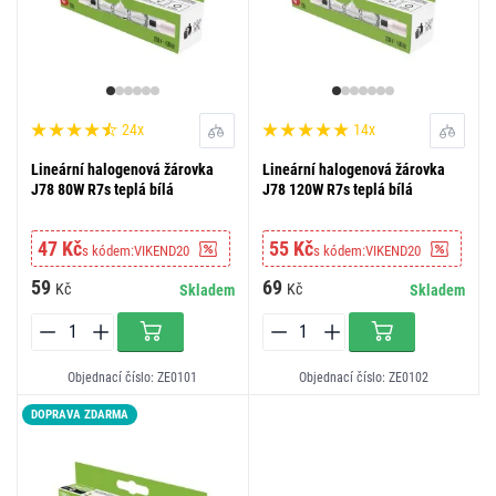
24x
14x
Lineární halogenová žárovka
Lineární halogenová žárovka
J78 80W R7s teplá bílá
J78 120W R7s teplá bílá
47 Kč
55 Kč
s kódem:
VIKEND20
s kódem:
VIKEND20
59
69
Kč
Kč
Skladem
Skladem
Objednací číslo: ZE0101
Objednací číslo: ZE0102
DOPRAVA ZDARMA