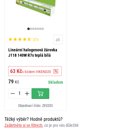
37x
Lineární halogenová žárovka
J118 140W R7s teplá bílá
63 Kč
s kódem:
VIKEND20
79
Kč
Skladem
Objednací číslo: ZE0203
Těžký výběr? Hodně produktů?
Zaškrtněte si ve filtrech
, co je pro vás důležité