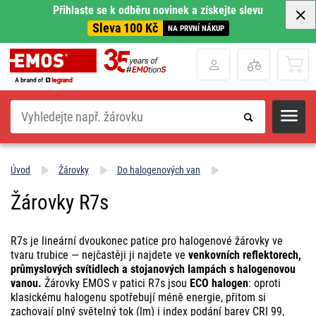
Přihlaste se k odběru novinek a získejte slevu
Sleva 100 Kč
NA PRVNÍ NÁKUP
Hledat
Úvod
Žárovky
Do halogenových van
Žárovky R7s
R7s je lineární dvoukonec patice pro halogenové žárovky ve
tvaru trubice — nejčastěji ji najdete ve
venkovních reflektorech,
průmyslových svítidlech a stojanových lampách s halogenovou
vanou.
Žárovky EMOS v patici R7s jsou
ECO halogen
: oproti
klasickému halogenu spotřebují méně energie, přitom si
zachovají plný světelný tok (lm) i index podání barev CRI 99,