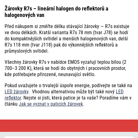
Žárovky R7s – lineární halogen do reflektorů a
halogenových van
Před nákupem si změřte délku stávající žárovky — R7s existuje
ve dvou délkách. Kratší varianta R7s 78 mm (tvar J78) se hodí
do kompaktnějších svítidel a menších halogenových van, delší
R7s 118 mm (tvar J118) pak do výkonnějších reflektorů a
průmyslových svítidel.
Všechny žárovky R7s v nabídce EMOS vyzařují teplou bílou (2
700–3 200 K), která se hodí do obytných i pracovních prostor,
kde potřebujete přirozené, neunavující světlo.
Pokud uvažujete o trvalejší úspoře energie, podívejte se také na
LED žárovky
. Vhodnou alternativou může být také nový
LED
reflektor
. Nejste si jisti, která patice je ta vaše? Poradíme vám v
článku
Jak se vyznat v paticích žárovek
.
Žárovky
R7s