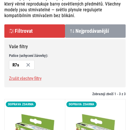
který věrně reprodukuje barvy osvětlených předmětů. Všechny
modely jsou stmívatelné — světlo plynule regulujete
kompatibilním stmívačem bez blikání.
Filtrovat
Nejprodávanější
Vaše filtry
Patice (uchycení žárovky):
R7s
Zrušit všechny filtry
Zobrazuji zboží 1 -
3
z
3
DOPRAVA ZDARMA
DOPRAVA ZDARMA