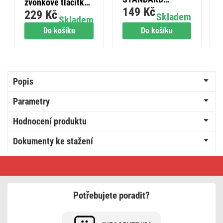
zvonkové tlačítko
149 Kč
4FN15059.2116 H
229 Kč
pro P5760, P5763,
Skladem
Skladem
P5763R na 1x
Do košíku
Do košíku
CR2032
Popis
Parametry
Hodnocení produktu
Dokumenty ke stažení
Dvojlinka
nestíněná
2x2,5mm
průhledná,
100m
Potřebujete poradit?