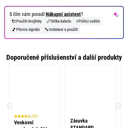
S čím vám poradí
Nákupní asistent
?
🔌
📏
⚡
Použití dvojlinky
Délka kabelu
Průřez vodiče
🎵
🔧
Přenos signálu
Instalace a použití
Doporučené příslušenství a další produkty
24×
Zásuvka
Venkovní
STANDARD