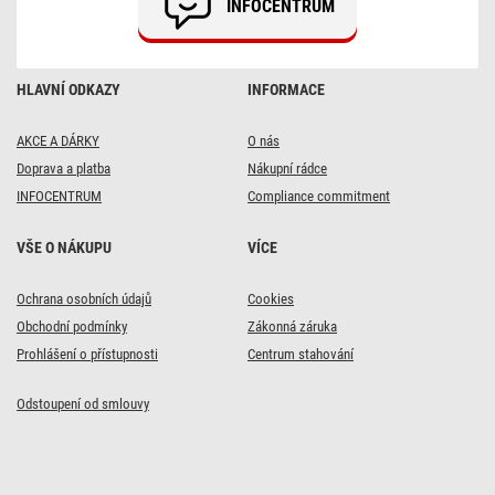
INFOCENTRUM
HLAVNÍ ODKAZY
INFORMACE
AKCE A DÁRKY
O nás
Doprava a platba
Nákupní rádce
INFOCENTRUM
Compliance commitment
VŠE O NÁKUPU
VÍCE
DOPRAVA ZDARMA
Ochrana osobních údajů
Cookies
GARDEN
Obchodní podmínky
Zákonná záruka
7x
Prohlášení o přístupnosti
Centrum stahování
Izolační páska PVC
15mm / 10m černá,
Odstoupení od smlouvy
10 ks
143 Kč
s kódem:
VIKEND20