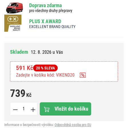
Doprava zdarma
pro všechny druhy přepravy
PLUS X AWARD
EXCELLENT BRAND QUALITY
Skladem
12. 8. 2026 u Vás
591 Kč
20 % SLEVA
Zadejte v košíku kód: VIKEND20
739
Kč
Vložit do košíku
Informace o bezpečnosti výrobku:
Odpovědná osoba pro EU