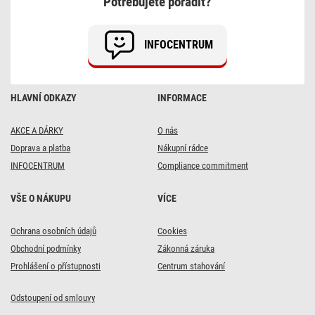
Potřebujete poradit?
/
1
zásuvka
/
INFOCENTRUM
oranžový
/
PVC
/
230
HLAVNÍ ODKAZY
INFORMACE
V
/
1,5
mm2
AKCE A DÁRKY
O nás
Doprava a platba
Nákupní rádce
INFOCENTRUM
Compliance commitment
VŠE O NÁKUPU
VÍCE
Ochrana osobních údajů
Cookies
Obchodní podmínky
Zákonná záruka
Prohlášení o přístupnosti
Centrum stahování
Odstoupení od smlouvy