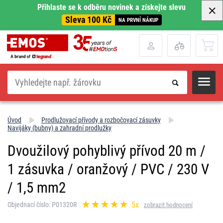
Přihlaste se k odběru novinek a získejte slevu
Sleva 100 Kč
NA PRVNÍ NÁKUP
Hledat
Úvod
Prodlužovací přívody a rozbočovací zásuvky
Navijáky (bubny) a zahradní prodlužky
Dvoužilový pohyblivý přívod 20 m /
1 zásuvka / oranžový / PVC / 230 V
/ 1,5 mm2
5x
Objednací číslo: P01320R
zobrazit hodnocení