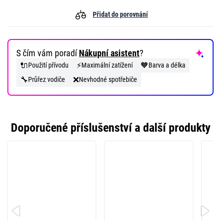
Přidat do porovnání
S čím vám poradí
Nákupní asistent
?
🔌
⚡
🧡
Použití přívodu
Maximální zatížení
Barva a délka
🔧
❌
Průřez vodiče
Nevhodné spotřebiče
Doporučené příslušenství a další produkty