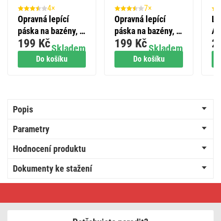
4×
7×
Opravná lepící
Opravná lepící
LE
páska na bazény, 1
páska na bazény, 1
AC
199 Kč
199 Kč
2
m × 100 mm, černá
m × 100 mm,
př
Skladem
Skladem
průhledná
žl
Do košíku
Do košíku
Popis
Parametry
Hodnocení produktu
Dokumenty ke stažení
Dvoužilový
pohyblivý
přívod
20
m