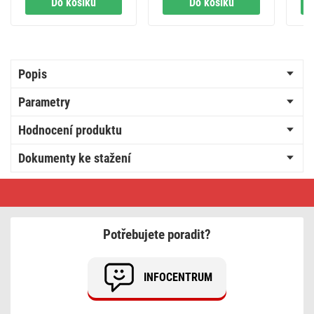
Do košíku
Do košíku
Popis
Parametry
Hodnocení produktu
Dokumenty ke stažení
GoSmart
dávkovač
krmiva
Pet
Care
Potřebujete poradit?
s
kamerou,
4
l,
INFOCENTRUM
černý,
Wi-
Fi