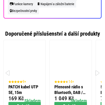
📷
🔋
Funkce kamery
Napájení a záložní baterie
🔒
Bezpečnostní prvky
Doporučené příslušenství a další produkty
9×
14×
PATCH kabel UTP
Přenosné rádio s
Se
5E, 15m
Bluetooth, DAB /
EM
169 Kč
1 049 Kč
7
DAB+ / FM, bílé
H2
Skladem
Skladem