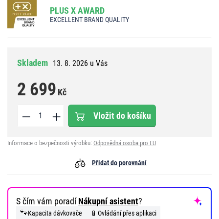
PLUS X AWARD
EXCELLENT BRAND QUALITY
Skladem
13. 8. 2026 u Vás
2 699
Kč
Vložit do košíku
Informace o bezpečnosti výrobku:
Odpovědná osoba pro EU
Přidat do porovnání
S čím vám poradí
Nákupní asistent
?
🐾
📱
Kapacita dávkovače
Ovládání přes aplikaci