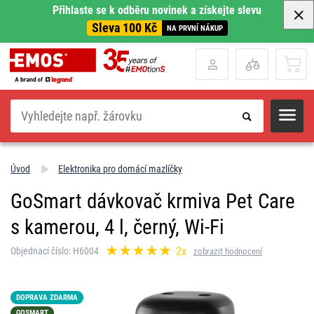
Přihlaste se k odběru novinek a získejte slevu
Sleva 100 Kč
NA PRVNÍ NÁKUP
Hledat
Úvod
Elektronika pro domácí mazlíčky
GoSmart dávkovač krmiva Pet Care
s kamerou, 4 l, černý, Wi-Fi
2x
Objednací číslo: H6004
zobrazit hodnocení
DOPRAVA ZDARMA
GOSMART