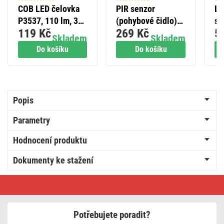
COB LED čelovka
PIR senzor
LE
P3537, 110 lm, 3x
(pohybové čidlo)
sv
119 Kč
269 Kč
5
AAA
IP44 1200W, černý
18
Skladem
Skladem
W,
Do košíku
Do košíku
IP
Popis
Parametry
Hodnocení produktu
Dokumenty ke stažení
GoSmart
LED
bodové
svítidlo
–
Potřebujete poradit?
řetěz
255