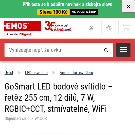
Přihlaste se k odběru novinek a získejte slevu
Sleva 100 Kč
NA PRVNÍ NÁKUP
Hledat
Úvod
LED osvětlení
Ambientní osvětlení
GoSmart LED bodové svítidlo –
řetěz 255 cm, 12 dílů, 7 W,
RGBIC+CCT, stmívatelné, WiFi
Objednací číslo: ZIW15CR