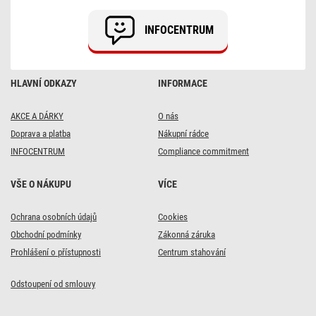
cm,
12
INFOCENTRUM
dílů,
7
W,
RGBIC+CCT,
stmívatelné,
HLAVNÍ ODKAZY
INFORMACE
WiFi
AKCE A DÁRKY
O nás
Doprava a platba
Nákupní rádce
INFOCENTRUM
Compliance commitment
VŠE O NÁKUPU
VÍCE
Ochrana osobních údajů
Cookies
Obchodní podmínky
Zákonná záruka
Prohlášení o přístupnosti
Centrum stahování
Odstoupení od smlouvy