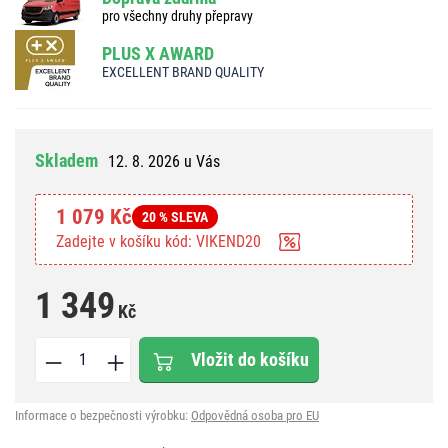
pro všechny druhy přepravy
PLUS X AWARD
EXCELLENT BRAND QUALITY
Skladem
12. 8. 2026 u Vás
1 079 Kč
20 % SLEVA
Zadejte v košíku kód: VIKEND20
1 349
Kč
Vložit do košíku
Informace o bezpečnosti výrobku:
Odpovědná osoba pro EU