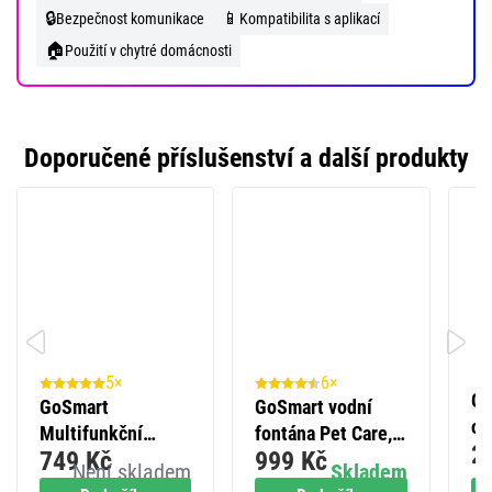
🔒
📱
Bezpečnost komunikace
Kompatibilita s aplikací
🏠
Použití v chytré domácnosti
Doporučené příslušenství a další produkty
5×
6×
Go
GoSmart
GoSmart vodní
ot
Multifunkční
fontána Pet Care,
2
13
749 Kč
999 Kč
ZigBee brána IP-
2,6 l, šedá, Wi-Fi
Není skladem
Skladem
Wi
2000Z s Bluetooth