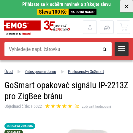
Přihlaste se k odběru novinek a získejte slevu
Sleva 100 Kč
NA PRVNÍ NÁKUP
Hledat
Úvod
Zabezpečení domu
Příslušenství GoSmart
GoSmart opakovač signálu IP-2213Z
pro ZigBee bránu
3x
Objednací číslo: H5022
zobrazit hodnocení
DOPRAVA ZDARMA
GOSMART