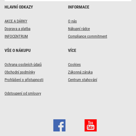
HLAVNÍ ODKAZY
INFORMACE
AKCE A DÁRKY
O nás
Doprava a platba
Nákupní rádce
INFOCENTRUM
Compliance commitment
VŠE O NÁKUPU
VÍCE
DOPRAVA ZDARMA
Ochrana osobních údajů
Cookies
GOSMART
Obchodní podmínky
Zákonná záruka
5x
Prohlášení o přístupnosti
Centrum stahování
GoSmart Multifunkční
ZigBee brána IP-
Odstoupení od smlouvy
2000Z s Bluetooth a
WiFi
Není
749
Kč
skladem