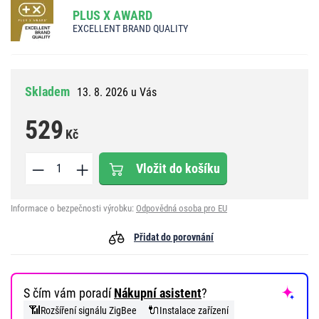
PLUS X AWARD
EXCELLENT BRAND QUALITY
Skladem
13. 8. 2026 u Vás
529
Kč
Vložit do košíku
Informace o bezpečnosti výrobku:
Odpovědná osoba pro EU
Přidat do porovnání
S čím vám poradí
Nákupní asistent
?
📶
🔌
Rozšíření signálu ZigBee
Instalace zařízení