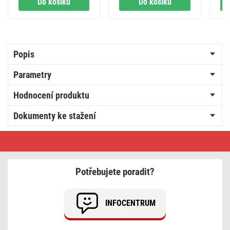
Do košíku
Do košíku
če
a WiFi
Popis
Parametry
Hodnocení produktu
Dokumenty ke stažení
GoSmart
opakovač
signálu
IP-
2213Z
Potřebujete poradit?
pro
ZigBee
bránu
INFOCENTRUM