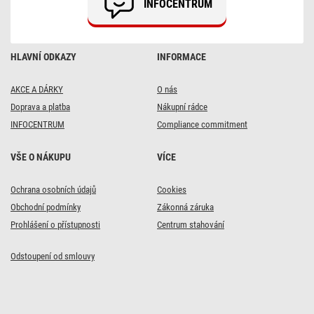
INFOCENTRUM
1200
mAh
HLAVNÍ ODKAZY
INFORMACE
AKCE A DÁRKY
O nás
Doprava a platba
Nákupní rádce
INFOCENTRUM
Compliance commitment
VŠE O NÁKUPU
VÍCE
DOPRAVA ZDARMA
Ochrana osobních údajů
Cookies
6x
Obchodní podmínky
Zákonná záruka
Univerzální USB
Prohlášení o přístupnosti
Centrum stahování
adaptér BASIC do sítě
10 W max.
Odstoupení od smlouvy
119 Kč
s kódem:
VIKEND20