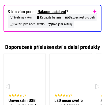
S čím vám poradí
Nákupní asistent
?
💡
🔋
🧸
Světelný výkon
Kapacita baterie
Bezpečnost pro děti
🌙
🔌
Použití jako noční světlo
Nabíjení svítilny
Doporučené příslušenství a další produkty
6×
2×
Univerzální USB
LED noční světlo
Al