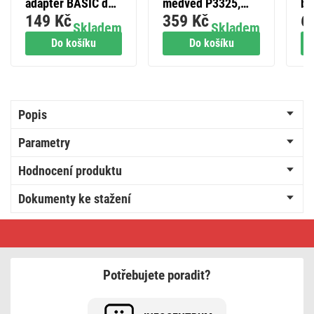
adaptér BASIC do
medvěd P3325,
ba
149 Kč
359 Kč
6
sítě 10 W max.
nabíjecí
(M
Skladem
Skladem
Do košíku
Do košíku
Popis
Parametry
Hodnocení produktu
Dokumenty ke stažení
LED
nabíjecí
silikonová
svítilna
s
Potřebujete poradit?
nočním
světlem,
25
lm,