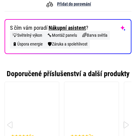
Přidat do porovnání
S čím vám poradí
Nákupní asistent
?
💡
🔧
🌈
Světelný výkon
Montáž panelu
Barva světla
🔋
🛡️
Úspora energie
Záruka a spolehlivost
Doporučené příslušenství a další produkty