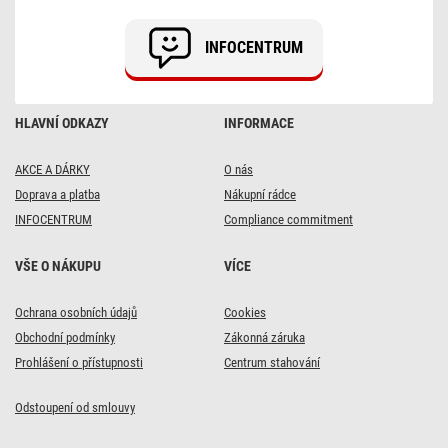
cm
/
50
INFOCENTRUM
mm,
36
W,
4
320
HLAVNÍ ODKAZY
INFORMACE
lm,
přisazený,
neutrální
bílá,
AKCE A DÁRKY
O nás
IP21
Doprava a platba
Nákupní rádce
INFOCENTRUM
Compliance commitment
VŠE O NÁKUPU
VÍCE
Ochrana osobních údajů
Cookies
Obchodní podmínky
Zákonná záruka
Prohlášení o přístupnosti
Centrum stahování
Odstoupení od smlouvy