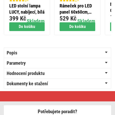
6×
2×
No
LED stolní lampa
Rámeček pro LED
OR
LUCY, nabíjecí, bílá
panel 60x60cm,
1
M
399 Kč
529 Kč
bezšroubový
Skladem
Skladem
Do košíku
Do košíku
Popis
Parametry
Hodnocení produktu
Dokumenty ke stažení
LED
panel
BAXXO
60
x
Potřebujete poradit?
60