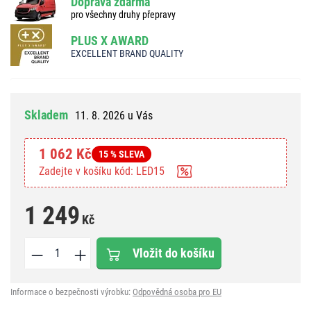
Doprava zdarma
pro všechny druhy přepravy
PLUS X AWARD
EXCELLENT BRAND QUALITY
Skladem
11. 8. 2026 u Vás
1 062 Kč
15 % SLEVA
Zadejte v košíku kód: LED15
1 249
Kč
Vložit do košíku
Informace o bezpečnosti výrobku:
Odpovědná osoba pro EU