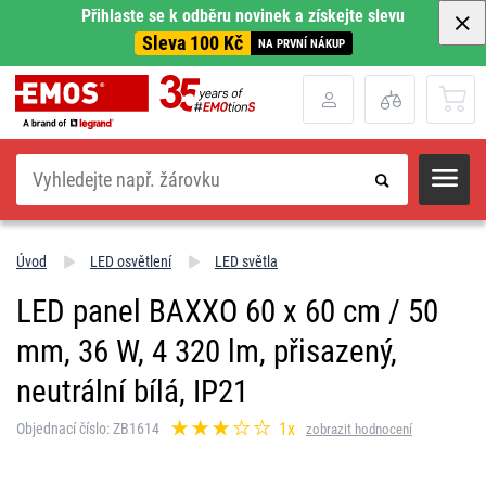
Přihlaste se k odběru novinek a získejte slevu
Sleva 100 Kč
NA PRVNÍ NÁKUP
Hledat
Úvod
LED osvětlení
LED světla
LED panel BAXXO 60 x 60 cm / 50
mm, 36 W, 4 320 lm, přisazený,
neutrální bílá, IP21
1x
Objednací číslo: ZB1614
zobrazit hodnocení