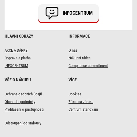
/
10
INFOCENTRUM
mm,
48
W,
4
800
HLAVNÍ ODKAZY
INFORMACE
lm,
vestavný,
neutrální
bílá,
AKCE A DÁRKY
O nás
IP66
Doprava a platba
Nákupní rádce
INFOCENTRUM
Compliance commitment
VŠE O NÁKUPU
VÍCE
Ochrana osobních údajů
Cookies
Obchodní podmínky
Zákonná záruka
Prohlášení o přístupnosti
Centrum stahování
Odstoupení od smlouvy