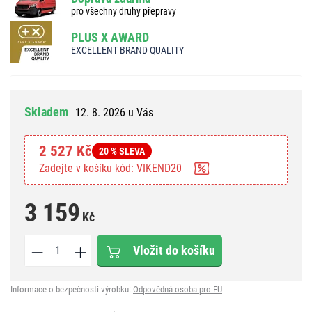
pro všechny druhy přepravy
PLUS X AWARD
EXCELLENT BRAND QUALITY
Skladem
12. 8. 2026 u Vás
2 527 Kč
20 % SLEVA
Zadejte v košíku kód: VIKEND20
3 159
Kč
Vložit do košíku
Informace o bezpečnosti výrobku:
Odpovědná osoba pro EU