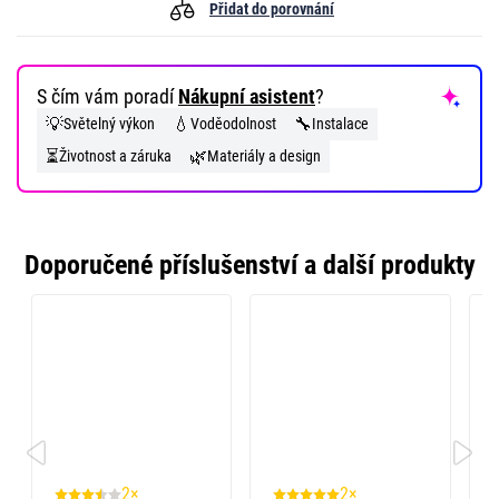
Přidat do porovnání
S čím vám poradí
Nákupní asistent
?
💡
💧
🔧
Světelný výkon
Voděodolnost
Instalace
⏳
🌿
Životnost a záruka
Materiály a design
Doporučené příslušenství a další produkty
2×
2×