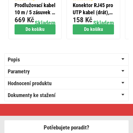
Prodlužovací kabel
Konektor RJ45 pro
10 m / 5 zásuvek /
UTP kabel (drát),
669 Kč
158 Kč
bílý / PVC / 1,5
průhledný, 20 ks
Skladem
Skladem
mm2
Do košíku
Do košíku
Popis
Parametry
Hodnocení produktu
Dokumenty ke stažení
LED
panel
PIXXO
60
x
Potřebujete poradit?
60
cm