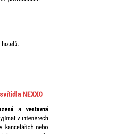
 hotelů.
 svítidla NEXXO
azená
a
vestavná
vyjímat v interiérech
v kancelářích nebo