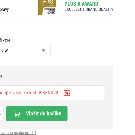
PLUS X AWARD
pravy
EXCELLENT BRAND QUALITY
ŘÍKON
íkon
7 W
s
adejte v košíku kód: VIKEND20
Vložit do košíku
ovědná osoba pro EU