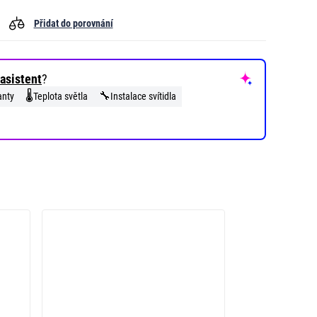
Přidat do porovnání
asistent
?
🌡️
🔧
anty
Teplota světla
Instalace svítidla