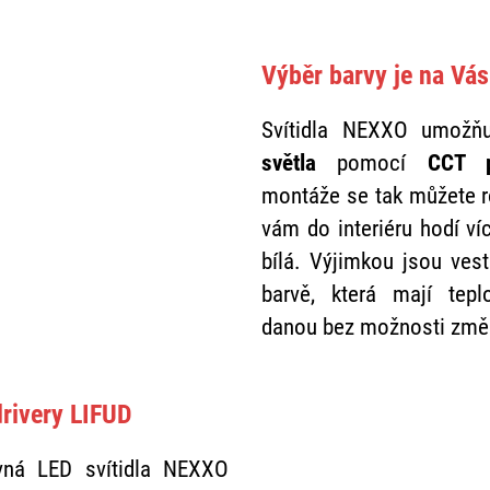
Výběr barvy je na Vás
Svítidla NEXXO umožň
světla
pomocí
CCT p
montáže se tak můžete r
vám do interiéru hodí víc
bílá. Výjimkou jsou vest
barvě, která mají tepl
danou bez možnosti změ
drivery LIFUD
avná LED svítidla NEXXO