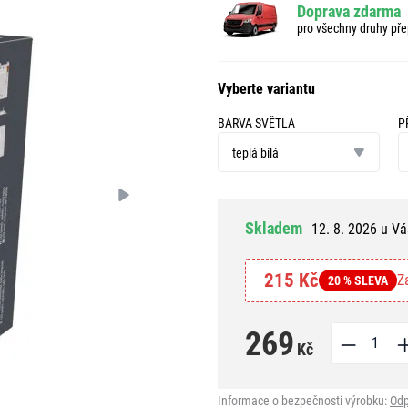
Doprava zdarma
pro všechny druhy pře
Vyberte variantu
BARVA SVĚTLA
P
barva
př
světla
teplá bílá
Skladem
12. 8. 2026 u Vá
215 Kč
Z
20 % SLEVA
269
Kč
Informace o bezpečnosti výrobku:
Odp