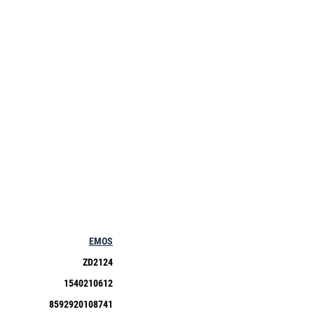
EMOS
ZD2124
1540210612
8592920108741