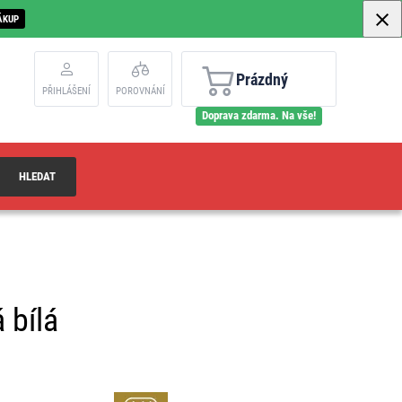
ÁKUP
Prázdný
PŘIHLÁŠENÍ
POROVNÁNÍ
Doprava zdarma. Na vše!
HLEDAT
 bílá