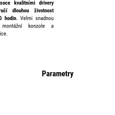
ysoce kvalitními drivery
učí dlouhou životnost
0 hodin
. Velmi snadnou
tí montážní konzole a
ice.
Parametry