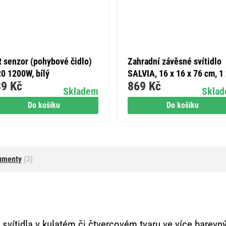
R senzor (pohybové čidlo)
Zahradní závěsné svítidlo
20 1200W, bílý
SALVIA, 16 x 16 x 76 cm, 1 
9 Kč
869 Kč
E27, 15 W
Skladem
Skla
Do košíku
Do košíku
umenty
(3)
 svítidla v kulatém či čtvercovém tvaru ve více barev