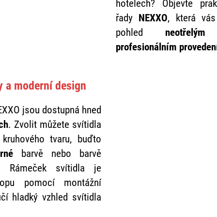
hotelech? Objevte prak
řady
NEXXO
, která vás
pohled
neotřelým
profesionálním proveden
ly a moderní design
NEXXO jsou dostupná hned
ch
. Zvolit můžete svítidla
 kruhového tvaru, buďto
rné
barvě nebo barvě
. Rámeček svítidla je
ropu pomocí montážní
čí hladký vzhled svítidla