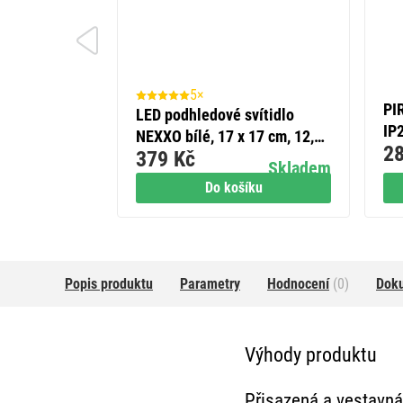
5×
PI
LED podhledové svítidlo
IP
NEXXO bílé, 17 x 17 cm, 12,5
28
379 Kč
W, neutrální bílá
Skladem
Do košíku
Popis produktu
Parametry
Hodnocení
(0)
Dok
Výhody produktu
Přisazená a vestavná