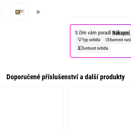
S čím vám poradí
Nákupní 
💡
🎨
Typ svítidla
Barevné vari
⏳
Životnost svítidla
Doporučené příslušenství a další produkty