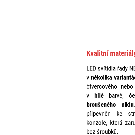
Kvalitní materiá
LED svítidla řady 
v
několika variantá
čtvercového nebo
v
bílé
barvě,
če
broušeného niklu
připevněn ke st
konzole, která zaru
bez šroubků.