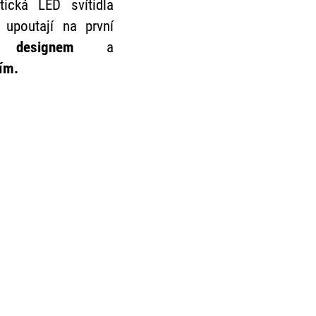
tická LED svítidla
 upoutají na první
 designem
a
ím.