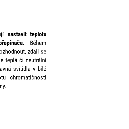
ují
nastavit teplotu
řepínače
. Během
ozhodnout, zdali se
e teplá či neutrální
avná svítidla v bílé
otu chromatičnosti
ny.