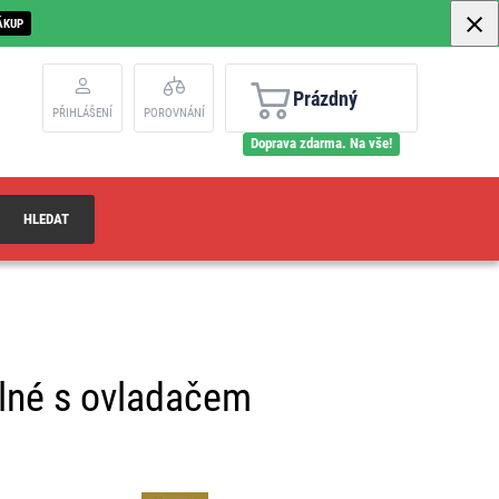
ÁKUP
Prázdný
PŘIHLÁŠENÍ
POROVNÁNÍ
Doprava zdarma. Na vše!
HLEDAT
elné s ovladačem