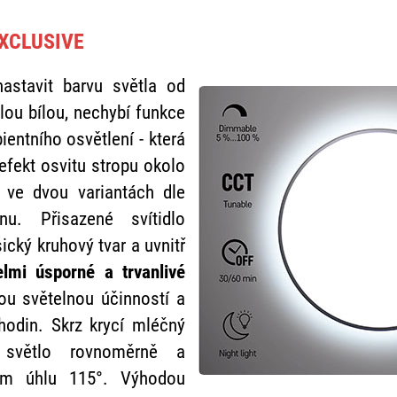
 EXCLUSIVE
astavit barvu světla od
lou bílou, nechybí funkce
entního osvětlení - která
efekt osvitu stropu okolo
e ve dvou variantách dle
u. Přisazené svítidlo
cký kruhový tvar a uvnitř
elmi úsporné a trvanlivé
u světelnou účinností a
hodin. Skrz krycí mléčný
e světlo rovnoměrně a
ém úhlu 115°. Výhodou