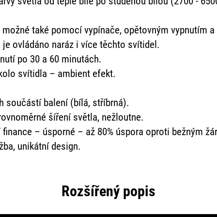
rvy světla od teplé bílé po studenou bílou (2700 - 650
a možné také pomocí vypínače, opětovným vypnutím a z
e ovládáno naráz i více těchto svítidel.
utí po 30 a 60 minutách.
kolo svítidla – ambient efekt.
součástí balení (bílá, stříbrná).
ovnoměrné šíření světla, nežloutne.
í finance – úsporné – až 80% úspora oproti bežným ž
ba, unikátní design.
Rozšířený popis