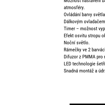
Možnost nastavení ba
atmosféry.
Ovládání barvy světl
Dálkovým ovladačem j
Timer – možnost vypn
Efekt osvitu stropu o
Noční světlo.
Rámečky ve 2 barvách 
Difuzor z PMMA pro r
LED technologie šetř
Snadná montáž a údrž