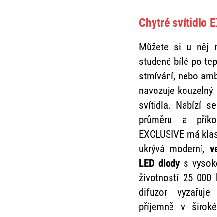
Chytré svítidlo
Můžete si u něj n
studené bílé po tep
stmívání, nebo ambi
navozuje kouzelný 
svítidla. Nabízí s
průměru a příkon
EXCLUSIVE má klasi
ukrývá moderní,
v
LED diody
s vysoko
životností 25 000 
difuzor vyzařuj
příjemně v širok