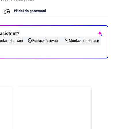
Přidat do porovnání
asistent
?
⏲️
🔧
unkce stmívání
Funkce časovače
Montáž a instalace