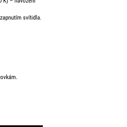
0 K) – navození
apnutím svítidla.
árovkám.