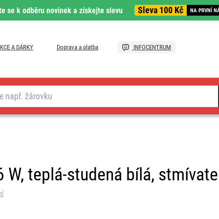
Sleva 100 Kč
te se k odběru novinek a získejte slevu
NA PRVNÍ N
KCE A DÁRKY
Doprava a platba
INFOCENTRUM
6 W, teplá-studená bílá, stmívat
ní