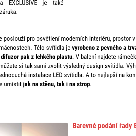
dla EXCLUSIVE je také
 záruka.
poslouží pro osvětlení moderních interiérů, prostor v
mácnostech. Tělo svítidla je
vyrobeno z pevného a trv
 difuzor pak z lehkého plastu
. V balení najdete rámeč
a můžete si tak sami zvolit výsledný design svítidla. Vý
ednoduchá instalace LED svítidla. A to nejlepší na ko
e umístit
jak na stěnu, tak i na strop
.
Barevné podání řady