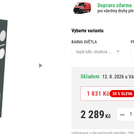
Doprava zdarma
pro všechny druhy pře
Vyberte variantu
BARVA SVĚTLA
P
barva
př
světla
teplá bílá–studená bílá
Skladem
12. 8. 2026 u Vá
1 831 Kč
20 % SLEVA
2 289
Kč
Informace o bezpečnosti výrobku:
Odp