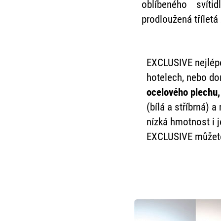
oblíbeného svíti
prodloužená tříletá
EXCLUSIVE nejlépe 
hotelech, nebo do
ocelového plechu,
(bílá a stříbrná) 
nízká hmotnost i j
EXCLUSIVE můžet