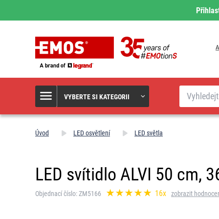
Přihlas
A
Hledat
VYBERTE SI KATEGORII
Úvod
LED osvětlení
LED světla
LED svítidlo ALVI 50 cm, 3
16x
Objednací číslo: ZM5166
zobrazit hodnoce