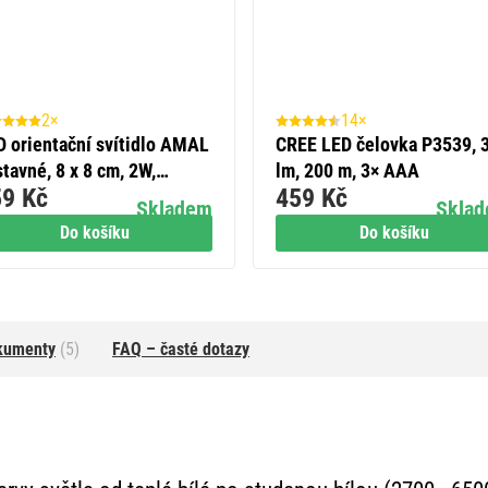
2×
14×
D orientační svítidlo AMAL
CREE LED čelovka P3539, 
tavné, 8 x 8 cm, 2W,
lm, 200 m, 3× AAA
9 Kč
459 Kč
trální bílá, IP65
Skladem
Skla
Do košíku
Do košíku
kumenty
(5)
FAQ – časté dotazy