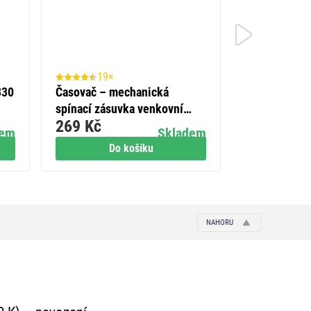
19×
70×
330
Časovač – mechanická
Detektor ko
199 Kč
spínací zásuvka venkovní
269 Kč
IP44
dem
Skladem
Do košíku
Do
NAHORU