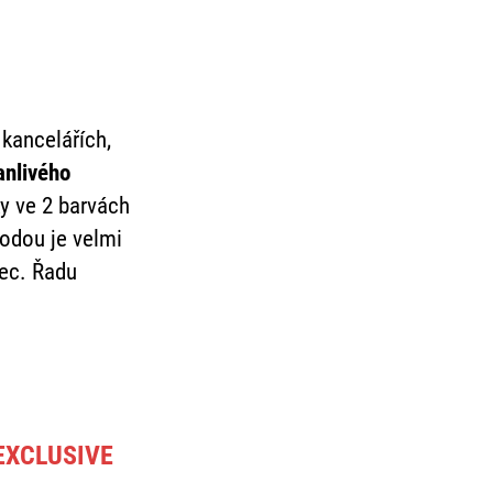
 kancelářích,
anlivého
ky ve 2 barvách
hodou je velmi
nec. Řadu
 EXCLUSIVE