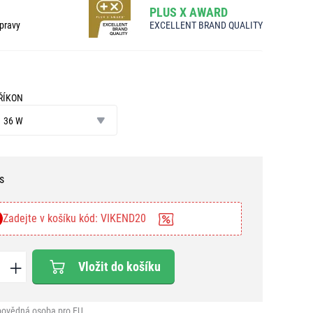
PLUS X AWARD
pravy
EXCELLENT BRAND QUALITY
ŘÍKON
íkon
36 W
s
Zadejte v košíku kód: VIKEND20
Vložit do košíku
ovědná osoba pro EU