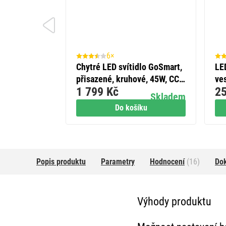
6×
Chytré LED svítidlo GoSmart,
LE
přisazené, kruhové, 45W, CCT,
ves
1 799 Kč
25
stmívatelné, WiFi
neu
Skladem
Do košíku
Popis produktu
Parametry
Hodnocení
(16)
Do
Výhody produktu