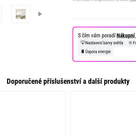
S čím vám poradí
Nákupní 
💡
🔆
Nastavení barvy světla
F
🔋
Úspora energie
Doporučené příslušenství a další produkty