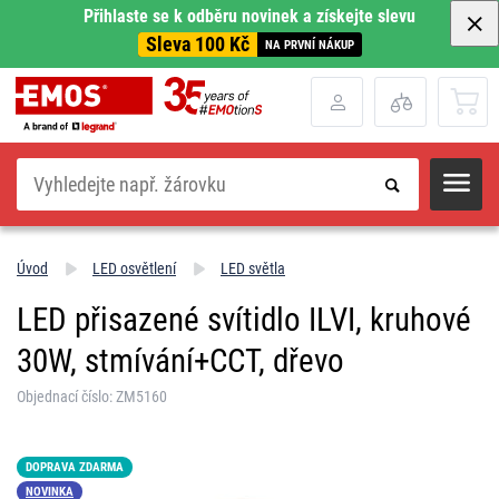
Přihlaste se k odběru novinek a získejte slevu
Sleva 100 Kč
NA PRVNÍ NÁKUP
Hledat
Úvod
LED osvětlení
LED světla
LED přisazené svítidlo ILVI, kruhové
30W, stmívání+CCT, dřevo
Objednací číslo: ZM5160
DOPRAVA ZDARMA
NOVINKA