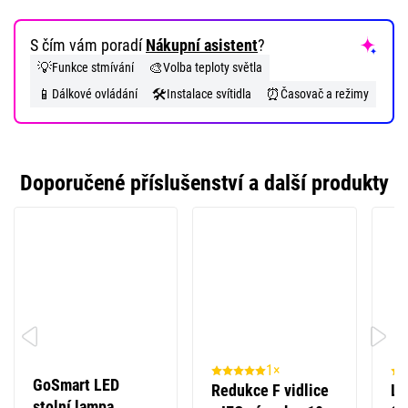
S čím vám poradí
Nákupní asistent
?
💡
🎨
Funkce stmívání
Volba teploty světla
📱
🛠️
⏰
Dálkové ovládání
Instalace svítidla
Časovač a režimy
Doporučené příslušenství a další produkty
1×
GoSmart LED
Redukce F vidlice
LE
stolní lampa