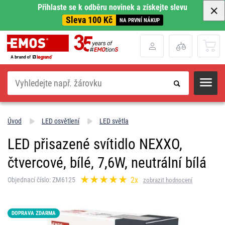
Přihlaste se k odběru novinek a získejte slevu
Sleva 100 Kč
NA PRVNÍ NÁKUP
Hledat
Úvod
LED osvětlení
LED světla
LED přisazené svítidlo NEXXO,
čtvercové, bílé, 7,6W, neutrální bílá
2x
Objednací číslo: ZM6125
zobrazit hodnocení
DOPRAVA ZDARMA
LED15