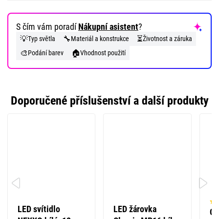
S čím vám poradí
Nákupní asistent
?
💡
🔧
⏳
Typ světla
Materiál a konstrukce
Životnost a záruka
🎨
🏠
Podání barev
Vhodnost použití
Doporučené příslušenství a další produkty
LED svítidlo
LED žárovka
Ch