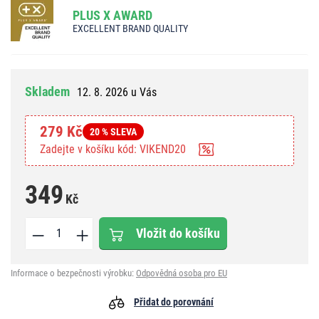
PLUS X AWARD
EXCELLENT BRAND QUALITY
Skladem
12. 8. 2026 u Vás
279 Kč
20 % SLEVA
Zadejte v košíku kód: VIKEND20
349
Kč
Vložit do košíku
Informace o bezpečnosti výrobku:
Odpovědná osoba pro EU
Přidat do porovnání