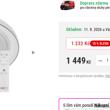
Doprava zdarma
pro všechny druhy pře
Skladem
11. 8. 2026 u Vá
1 232 Kč
15 % SLEVA
1 449
Kč
Informace o bezpečnosti výrobku:
Odp
S čím vám poradí
Nákupní 