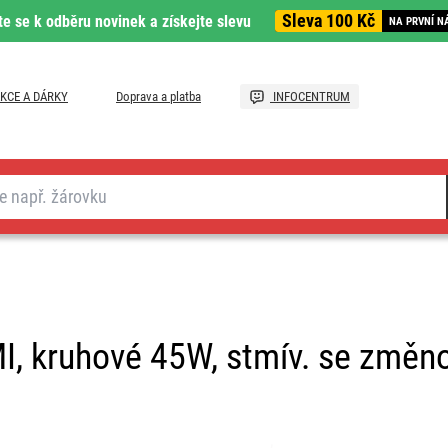
Sleva 100 Kč
te se k odběru novinek a získejte slevu
NA PRVNÍ N
KCE A DÁRKY
Doprava a platba
INFOCENTRUM
MI, kruhové 45W, stmív. se změ