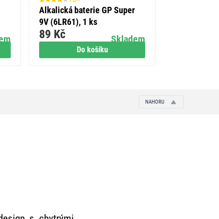
Alkalická baterie GP Super
LED prachotě
9V (6LR61), 1 ks
MISTY 51W N
89 Kč
1 449 Kč
dem
Skladem
Do košíku
Do
NAHORU
design s chytrými