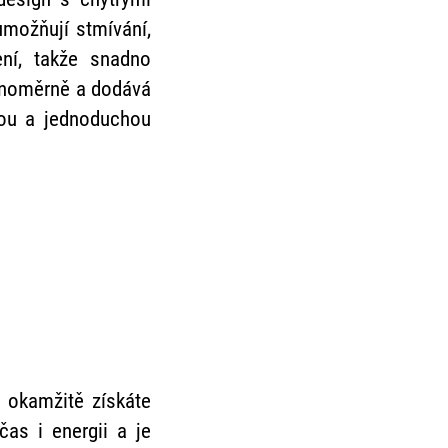
umožňují stmívání,
ení, takže snadno
rovnoměrně a dodává
lou a jednoduchou
 okamžitě získáte
čas i energii a je