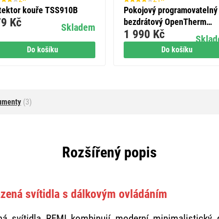
tektor kouře TSS910B
Pokojový programovatelný
9 Kč
bezdrátový OpenTherm
Skladem
1 990 Kč
termostat P5611OT
Skla
Do košíku
Do košíku
umenty
(3)
Rozšířený popis
azená svítidla s dálkovým ovládáním
ená svítidla REMI kombinují moderní minimalistický 