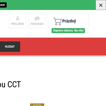
ÁKUP
Prázdný
PŘIHLÁŠENÍ
POROVNÁNÍ
Doprava zdarma. Na vše!
HLEDAT
nou CCT