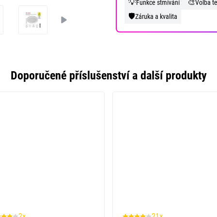
💡
🎨
Funkce stmívání
Volba te
🛡️
Záruka a kvalita
Doporučené příslušenství a další produkty
2×
21×