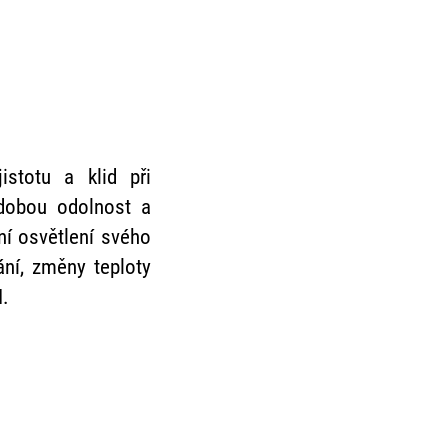
istotu a klid při
odobou odolnost a
ní osvětlení svého
ání, změny teploty
I.