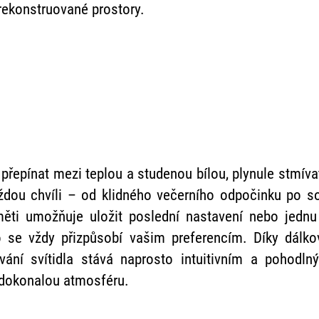
 rekonstruované prostory.
řepínat mezi teplou a studenou bílou, plynule stmívat
ždou chvíli – od klidného večerního odpočinku po so
ěti umožňuje uložit poslední nastavení nebo jednu
o se vždy přizpůsobí vašim preferencím. Díky dálk
vání svítidla stává naprosto intuitivním a pohodln
 dokonalou atmosféru.