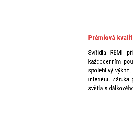
Prémiová kvalit
Svítidla REMI př
každodenním použ
spolehlivý výkon,
interiéru. Záruka
světla a dálkového