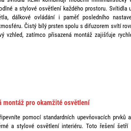
dlné a stylové osvětlení každého prostoru. Svítidla 
ětla, dálkové ovládání i paměť posledního nastav
atmosféru. Čistý bílý prsten spolu s difuzorem svítí 
ový vzhled, zatímco přisazená montáž zajišťuje rych
á montáž pro okamžité osvětlení
připevníte pomocí standardních upevňovacích prvků a
né a stylové osvětlení interiéru. Toto řešení šetří 