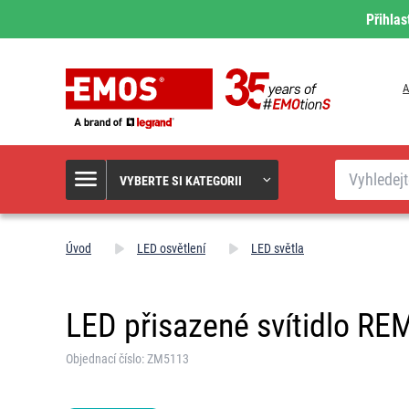
Přihlas
A
Hledat
VYBERTE SI KATEGORII
Úvod
LED osvětlení
LED světla
LED přisazené svítidlo RE
Objednací číslo: ZM5113