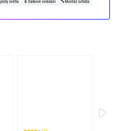
📱
🔧
ploty světla
Dálkové ovládání
Montáž svítidla
13×
2×