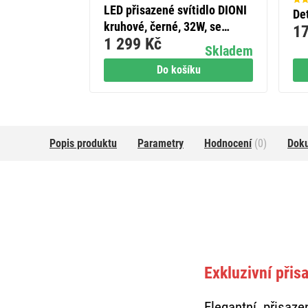
LED přisazené svítidlo DIONI
De
kruhové, černé, 32W, se
17
1 299 Kč
změnou CCT
Skladem
Do košíku
Popis produktu
Parametry
Hodnocení
(0)
Dok
Exkluzivní přis
Elegantní přisaz