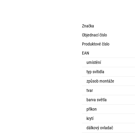
Značka
Objednací číslo
Produktové číslo
EAN
umístění
typ svítidla
způsob montáže
tvar
barva světla
příkon
krytí
dálkový ovladač