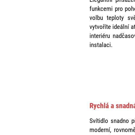
funkcemi pro poho
volbu teploty sv
vytvoříte ideální 
interiéru nadčas
instalaci.
Rychlá a snadn
Svítidlo snadno 
moderní, rovnoměr