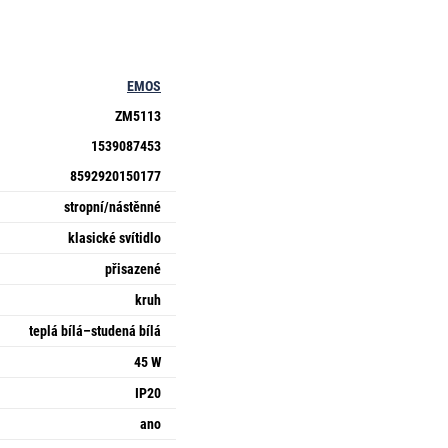
EMOS
ZM5113
1539087453
8592920150177
stropní/nástěnné
klasické svítidlo
přisazené
kruh
teplá bílá–studená bílá
45 W
IP20
ano