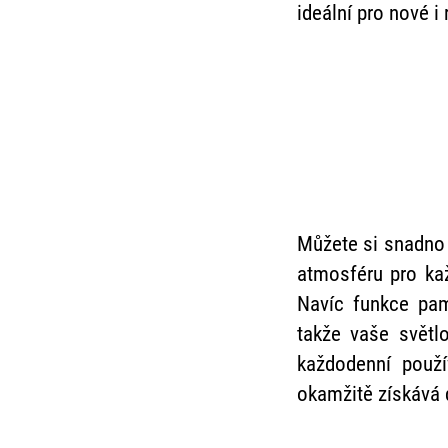
ideální pro nové i
Můžete si snadno p
atmosféru pro ka
Navíc funkce pam
takže vaše světl
každodenní použí
okamžitě získává