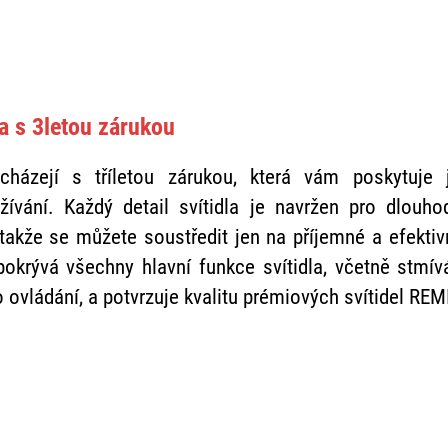
a s 3letou zárukou
icházejí s tříletou zárukou, která vám poskytuje j
ívání. Každý detail svítidla je navržen pro dlouh
 takže se můžete soustředit jen na příjemné a efektiv
 pokrývá všechny hlavní funkce svítidla, včetně stmív
 ovládání, a potvrzuje kvalitu prémiových svítidel REM