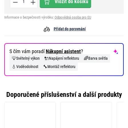
Vložit do košíku
Informace o bezpečnosti výrobku:
Odpovědná osoba pro EU
Přidat do porovnání
S čím vám poradí
Nákupní asistent
?
💡
🔌
🌈
Světelný výkon
Napájení reflektoru
Barva světla
💧
🔧
Voděodolnost
Montáž reflektoru
Doporučené příslušenství a další produkty