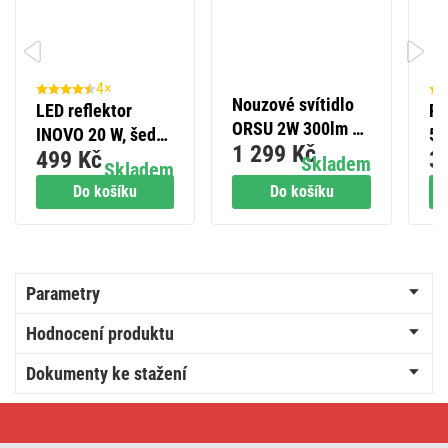
4×
Nouzové svítidlo
LED reflektor
Pr
ORSU 2W 300lm 3h
INOVO 20 W, šedý,
5 
1 299 Kč
MT
499 Kč
3
neutrální bílá
bí
Skladem
Skladem
Do košíku
Do košíku
Parametry
Hodnocení produktu
Dokumenty ke stažení
LED
reflektor
AVENO