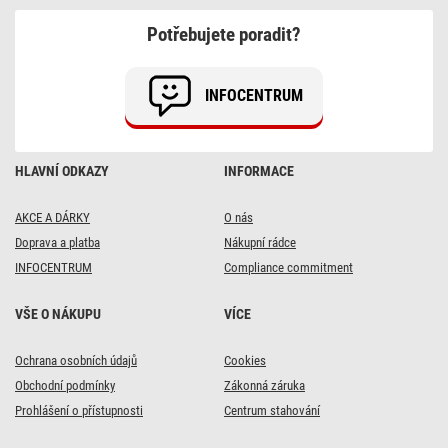
30W,
černý,
Potřebujete poradit?
neutrální
bílá
INFOCENTRUM
HLAVNÍ ODKAZY
INFORMACE
AKCE A DÁRKY
O nás
Doprava a platba
Nákupní rádce
INFOCENTRUM
Compliance commitment
VŠE O NÁKUPU
VÍCE
Ochrana osobních údajů
Cookies
Obchodní podmínky
Zákonná záruka
Prohlášení o přístupnosti
Centrum stahování