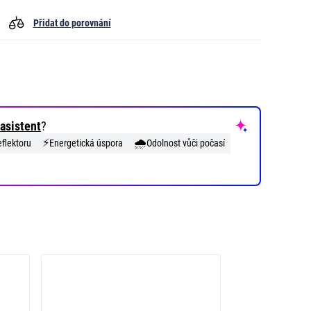
Přidat do porovnání
asistent
?
⚡
🌧️
flektoru
Energetická úspora
Odolnost vůči počasí