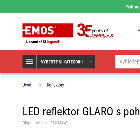
Přihlas
A
Hledat
VYBERTE SI KATEGORII
Úvod
Reflektory
LED reflektor GLARO s pohy
Objednací číslo: ZS2334W