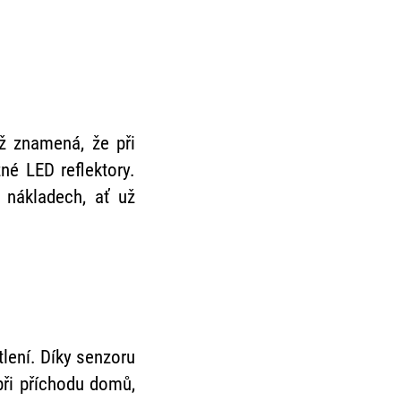
ž znamená, že při
né LED reflektory.
h nákladech, ať už
lení. Díky senzoru
při příchodu domů,