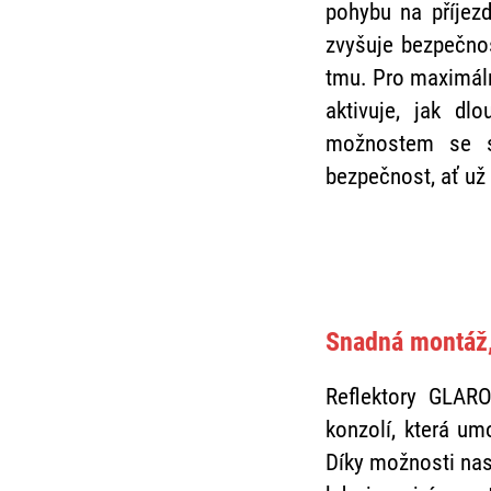
pohybu na příjez
zvyšuje bezpečnos
tmu. Pro maximální
aktivuje, jak dl
možnostem se sv
bezpečnost, ať už 
Snadná montáž, 
Reflektory GLAR
konzolí, která um
Díky možnosti nas