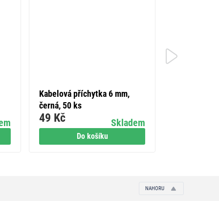
Kabelová příchytka 6 mm,
Legrand Nilo
černá, 50 ks
dvojitý stříd
49 Kč
147 Kč
dem
Skladem
Do košíku
Do
NAHORU