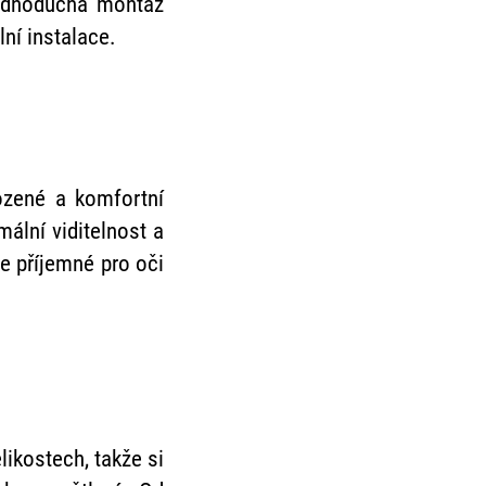
 Jednoduchá montáž
ní instalace.
rozené a komfortní
ální viditelnost a
e příjemné pro oči
ikostech, takže si