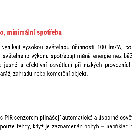
o, minimální spotřeba
 vynikají vysokou světelnou účinností 100 lm/W, co
 světelného výkonu spotřebují méně energie než běž
 jasné a efektivní osvětlení při nízkých provozníc
aráž, zahradu nebo komerční objekt.
s PIR senzorem přinášejí automatické a úsporné osvět
í pouze tehdy, když je zaznamenán pohyb – například 