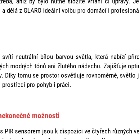
třeba, aniž by bylo nutné složité vrtání či úpravy.
 a dělá z GLARO ideální volbu pro domácí i profesionál
svítí neutrální bílou barvou světla, která nabízí při
rých modrých tónů ani žlutého nádechu. Zajišťuje optim
v. Díky tomu se prostor osvětluje rovnoměrně, světlo j
 prostředí pro pohyb i práci.
, nekonečné možnosti
s PIR sensorem jsou k dispozici ve čtyřech různých vel