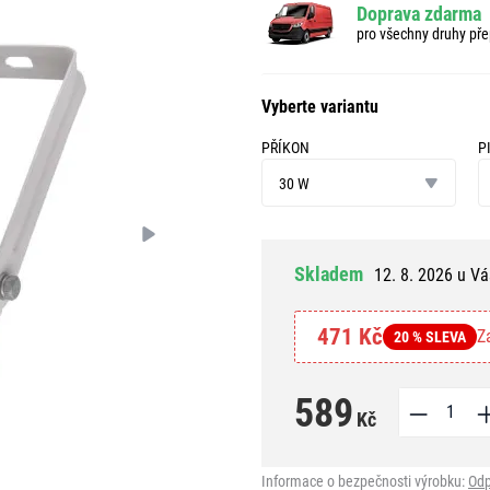
Doprava zdarma
pro všechny druhy pře
Vyberte variantu
PŘÍKON
P
příkon
P
30 W
s
Skladem
12. 8. 2026 u Vá
471 Kč
Z
20 % SLEVA
589
Kč
Informace o bezpečnosti výrobku:
Odp