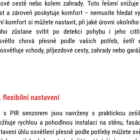
dové cestě nebo kolem zahrady. Toto řešení snižuje 
t a zároveň poskytuje komfort – nemusíte hledat vy
 komfort si můžete nastavit, při jaké úrovni okolního 
ouho zůstane svítit po detekci pohybu i jeho citl
ětlo chová přesně podle vašich potřeb, šetří e
osvětluje vchody, příjezdové cesty, zahrady nebo gará
flexibilní nastavení
O s PIR senzorem jsou navrženy s praktickou zeš
ožňuje rychlou a pohodlnou instalaci na stěnu, fasád
tavení úhlu osvětlení přesně podle potřeby můžete sv