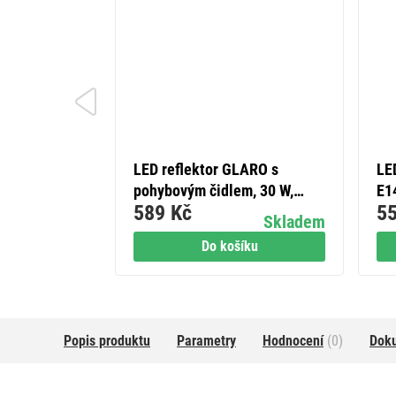
LED reflektor GLARO s
LED
ic svíčka /
pohybovým čidlem, 30 W,
E14
) / 470 lm /
589 Kč
55
černý, IP54, 3000 lm,
tep
Skladem
Skladem
neutrální bílá
íku
Do košíku
Popis produktu
Parametry
Hodnocení
(0)
Dok