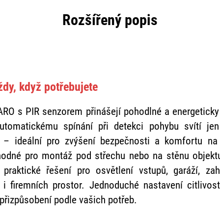
Rozšířený popis
vždy, když potřebujete
ARO s PIR senzorem přinášejí pohodlné a energetick
automatickému spínání při detekci pohybu svítí jen
a – ideální pro zvýšení bezpečnosti a komfortu n
vhodné pro montáž pod střechu nebo na stěnu objektu
 praktické řešení pro osvětlení vstupů, garáží, za
 i firemních prostor. Jednoduché nastavení citlivos
přizpůsobení podle vašich potřeb.