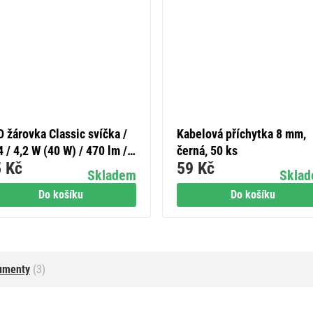
 žárovka Classic svíčka /
Kabelová příchytka 8 mm,
 / 4,2 W (40 W) / 470 lm /
černá, 50 ks
 Kč
59 Kč
lá bílá
Skladem
Skla
Do košíku
Do košíku
umenty
(3)