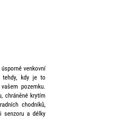
y úsporné venkovní
 tehdy, kdy je to
a vašem pozemku.
, chráněné krytím
hradních chodníků,
ti senzoru a délky