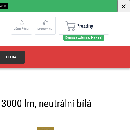
ÁKUP
Prázdný
PŘIHLÁŠENÍ
POROVNÁNÍ
Doprava zdarma. Na vše!
HLEDAT
3000 lm, neutrální bílá