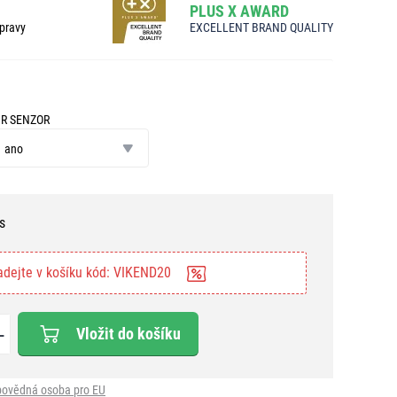
PLUS X AWARD
pravy
EXCELLENT BRAND QUALITY
IR SENZOR
IR
enzor
ano
s
adejte v košíku kód: VIKEND20
Vložit do košíku
ovědná osoba pro EU