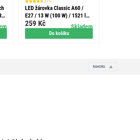
31×
19×
ch
LED žárovka Classic A60 /
Časovač – m
R6)
E27 / 13 W (100 W) / 1521 lm
spínací zásu
259 Kč
269 Kč
/ neutrální bílá
IP44
dem
Skladem
Do košíku
Do
NAHORU