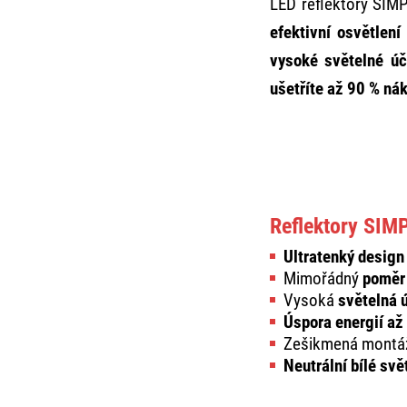
LED reflektory SIMP
efektivní osvětlen
vysoké světelné ú
ušetříte až 90 % ná
Reflektory SIM
Ultratenký design
Mimořádný
poměr
Vysoká
světelná 
Úspora energií až
Zešikmená montážn
Neutrální bílé svě