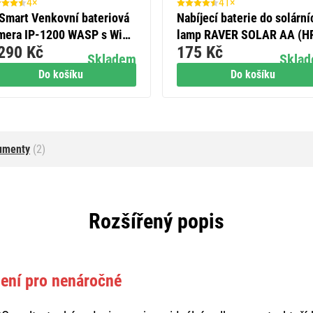
4×
41×
Smart Venkovní bateriová
Nabíjecí baterie do solární
mera IP-1200 WASP s WiFi
lamp RAVER SOLAR AA (H
290 Kč
175 Kč
solárním panelem
600 mAh, 6 ks
Skladem
Skla
Do košíku
Do košíku
umenty
(2)
Rozšířený popis
lení pro nenáročné