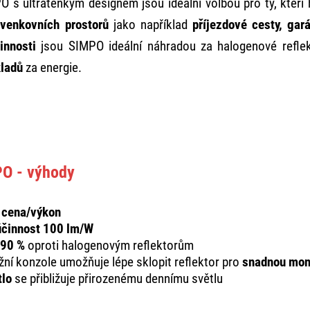
O s ultratenkým designem jsou ideální volbou pro ty, kteří 
í venkovních prostorů
jako například
příjezdové cesty, gar
činnosti
jsou SIMPO ideální náhradou za halogenové reflek
kladů
za energie.
PO - výhody
 cena/výkon
účinnost 100 lm/W
 90 %
oproti halogenovým reflektorům
í konzole umožňuje lépe sklopit reflektor pro
snadnou mon
tlo
se přibližuje přirozenému dennímu světlu