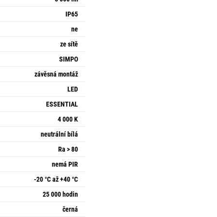
IP65
ne
ze sítě
SIMPO
závěsná montáž
LED
ESSENTIAL
4 000 K
neutrální bílá
Ra > 80
nemá PIR
-20 °C až +40 °C
25 000 hodin
černá