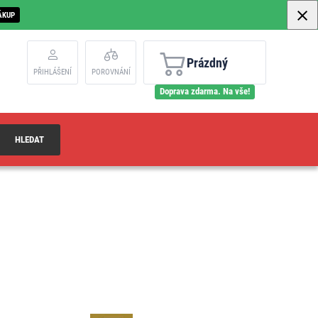
ÁKUP
Prázdný
PŘIHLÁŠENÍ
POROVNÁNÍ
Doprava zdarma. Na vše!
HLEDAT