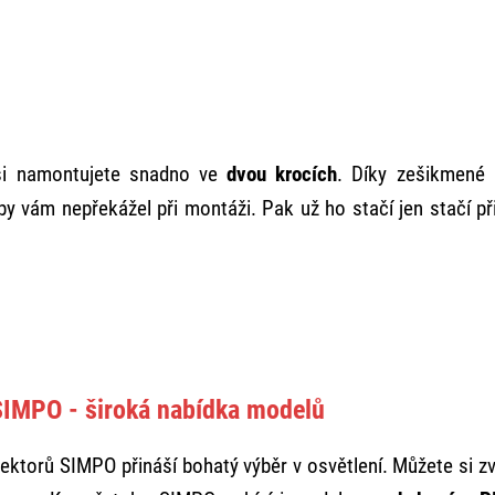
si namontujete snadno ve
dvou krocích
. Díky zešikmené 
aby vám nepřekážel při montáži. Pak už ho stačí jen stačí př
 SIMPO - široká nabídka modelů
ektorů SIMPO přináší bohatý výběr v osvětlení. Můžete si zv