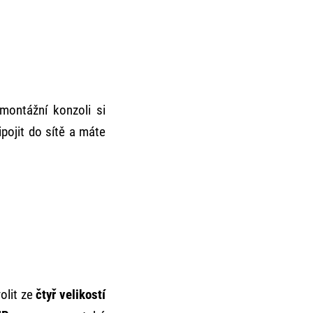
montážní konzoli si
ipojit do sítě a máte
olit ze
čtyř velikostí