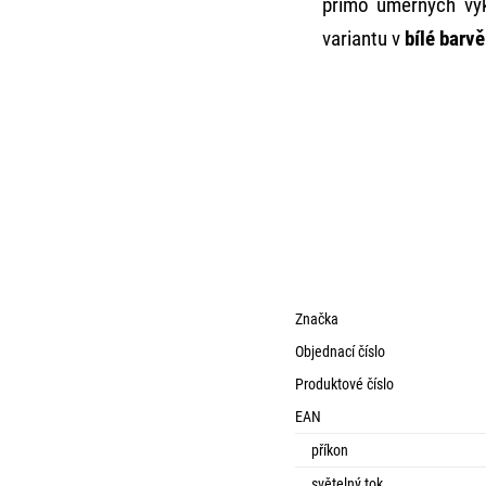
přímo úměrných vý
variantu v
bílé barvě
Značka
Objednací číslo
Produktové číslo
EAN
příkon
světelný tok