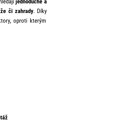
hledají
jednoduché a
áže či zahrady
. Díky
tory, oproti kterým
táž