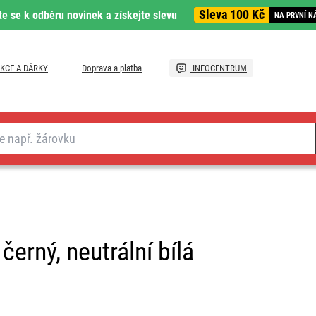
Sleva 100 Kč
te se k odběru novinek a získejte slevu
NA PRVNÍ N
KCE A DÁRKY
Doprava a platba
INFOCENTRUM
erný, neutrální bílá