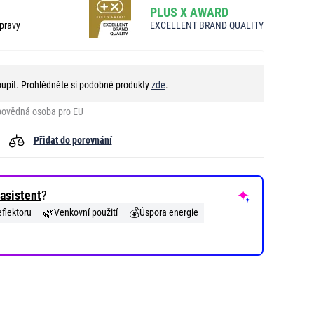
PLUS X AWARD
pravy
EXCELLENT BRAND QUALITY
oupit. Prohlédněte si podobné produkty
zde
.
ovědná osoba pro EU
Přidat do porovnání
asistent
?
🌿
💰
flektoru
Venkovní použití
Úspora energie