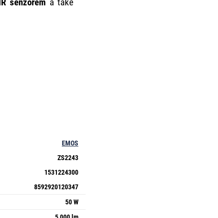
IR senzorem
a také
EMOS
ZS2243
1531224300
8592920120347
50 W
5 000 lm