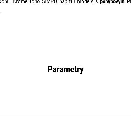
konu. Kromě toho SIMPO nabízí i modely s
pohybovým P
.
Parametry