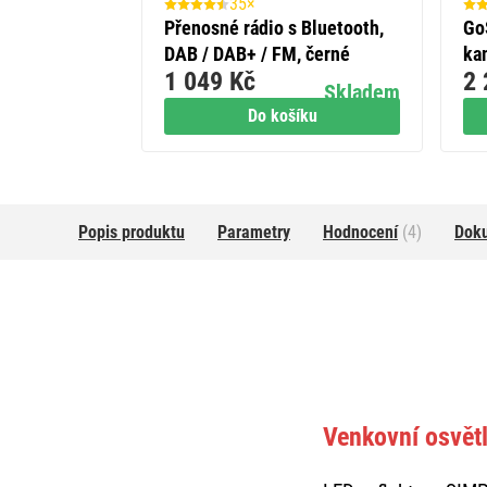
35×
erie SUPER
Přenosné rádio s Bluetooth,
Go
+ Fan BL
DAB / DAB+ / FM, černé
ka
1 049 Kč
2 
a 
Skladem
Skladem
íku
Do košíku
Popis produktu
Parametry
Hodnocení
(4)
Dok
Venkovní osvět