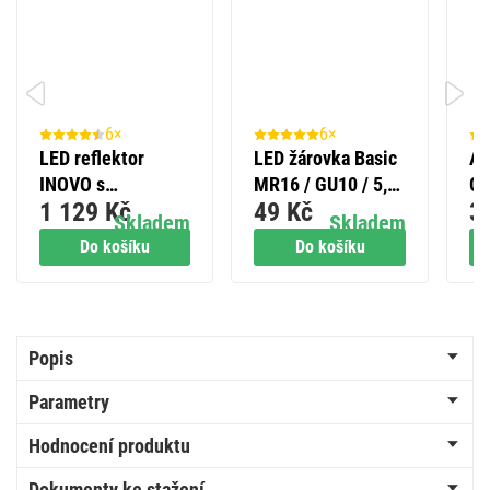
6×
6×
LED reflektor
LED žárovka Basic
Al
INOVO s
MR16 / GU10 / 5,2
GP
1 129 Kč
49 Kč
3
pohybovým
W (40 W) / 450 lm /
(L
Skladem
Skladem
čidlem, 50 W, šedý,
teplá bílá
Do košíku
Do košíku
neutrální bílá
Popis
Parametry
Hodnocení produktu
Dokumenty ke stažení