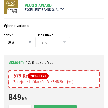
PLUS X AWARD
EXCELLENT BRAND QUALITY
Vyberte variantu
PŘÍKON
PIR SENZOR
příkon
PIR
senzor
50 W
ano
Skladem
12. 8. 2026 u Vás
679 Kč
20 % SLEVA
Zadejte v košíku kód: VIKEND20
849
Kč