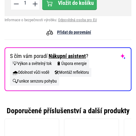
Vložit do košíku
Informace o bezpečnosti výrobku:
Odpovědná osoba pro EU
Přidat do porovnání
S čím vám poradí
Nákupní asistent
?
💡
🔋
Výkon a světelný tok
Úspora energie
🌧️
🛠️
Odolnost vůči vodě
Montáž reflektoru
🔍
Funkce senzoru pohybu
Doporučené příslušenství a další produkty