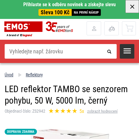
Přihlaste se k odběru novinek a získejte slevu
Sleva 100 Kč
NA PRVNÍ NÁKUP
Hledat
Úvod
Reflektory
LED reflektor TAMBO se senzorem
pohybu, 50 W, 5000 lm, černý
5x
Objednací číslo: ZS2942
zobrazit hodnocení
DOPRAVA ZDARMA