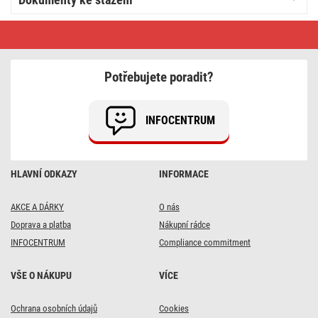
LED
reflektor
TAMBO
se
senzorem
Potřebujete poradit?
pohybu,
50
W,
5000
INFOCENTRUM
lm,
černý
HLAVNÍ ODKAZY
INFORMACE
AKCE A DÁRKY
O nás
Doprava a platba
Nákupní rádce
INFOCENTRUM
Compliance commitment
VŠE O NÁKUPU
VÍCE
Ochrana osobních údajů
Cookies