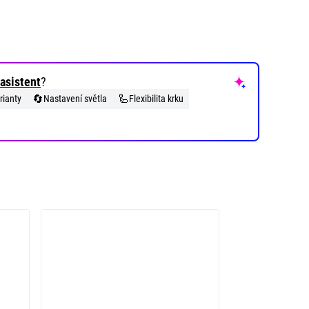
asistent
?
🔄
🦾
rianty
Nastavení světla
Flexibilita krku