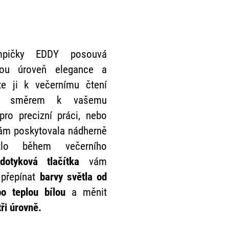
ičky EDDY posouvá
vou úroveň elegance a
vte ji k večernímu čtení
 ji směrem k vašemu
pro precizní práci, nebo
vám poskytovala nádherně
tlo během večerního
otyková tlačítka
vám
 přepínat
barvy světla od
po teplou bílou
a měnit
tři úrovně.