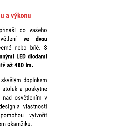
lu a výkonu
přináší do vašeho
světlení
ve dvou
erné nebo bílé. S
nnými LED diodami
itě
až 480 lm.
e skvělým doplňkem
 stolek a poskytne
 nad osvětlením v
esign a vlastnosti
omohou vytvořit
dém okamžiku.