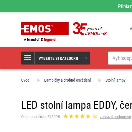
Přihlas
A
Hledat
VYBERTE SI KATEGORII
Úvod
Lampičky a drobné osvětlení
Stolní lampy
LED stolní lampa EDDY, če
8x
Objednací číslo: Z7599B
zobrazit hodnocení