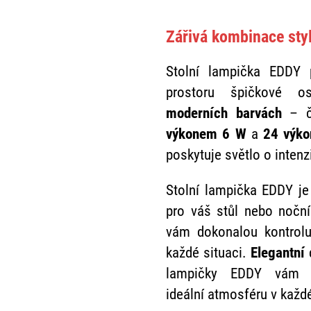
Zářivá kombinace sty
Stolní lampička EDDY 
prostoru špičkové o
moderních barvách
– č
výkonem 6 W
a
24 výko
poskytuje světlo o intenz
Stolní lampička EDDY j
pro váš stůl nebo noční
vám dokonalou kontrolu
každé situaci.
Elegantní
d
lampičky EDDY vám p
ideální atmosféru v kaž