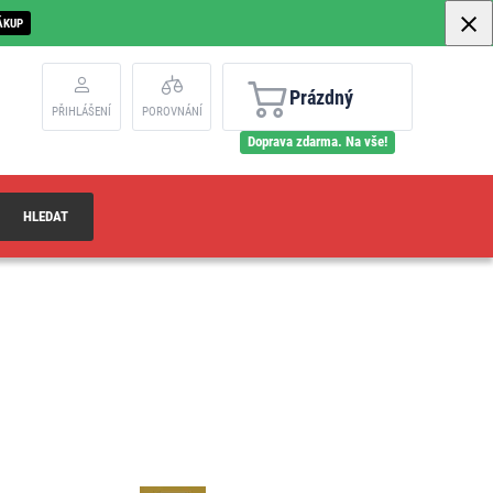
ÁKUP
Prázdný
PŘIHLÁŠENÍ
POROVNÁNÍ
Doprava zdarma. Na vše!
HLEDAT