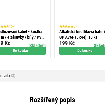
15×
6×
odlužovací kabel - kostka
Alkalická knoflíková bater
 m / 4 zásuvky / bílý / PVC
GP A76F (LR44), 10 ks
9 Kč
199 Kč
s USB / 1 mm2
Skladem
Skla
Do košíku
Do košíku
umenty
(3)
Rozšířený popis