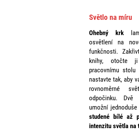
/ 1 mm2
229
419
Kč
Kč
Světlo na míru
Skladem
Skladem
Do košíku
Do košíku
Ohebný krk
lamp
osvětlení na no
funkčnosti. Zakři
knihy, otočte
pracovnímu stolu 
nastavte tak, aby 
rovnoměrné svě
odpočinku. Dvě
d
umožní jednoduše
studené bílé až 
intenzitu světla na 