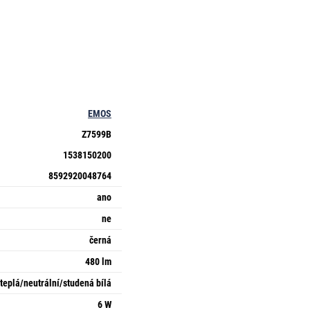
EMOS
Z7599B
1538150200
8592920048764
ano
ne
černá
480 lm
teplá/neutrální/studená bílá
6 W