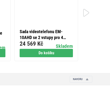
5×
Sada videotelefonu EM-
ie
LED podhledo
10AHD se 2 vstupy pro 4
NEXXO bílé, 
24 569 Kč
účastníky a 2 el. zámky
379 Kč
W, neutrální 
Skladem
dem
otevř./zavř.
Do košíku
Do
NAHORU