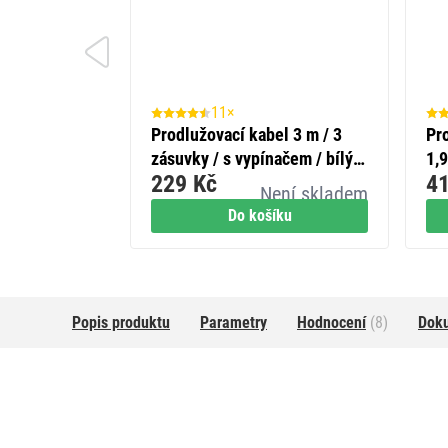
11×
Prodlužovací kabel 3 m / 3
Pr
zásuvky / s vypínačem / bílý /
1,9
229 Kč
41
PVC / 1 mm2
/ 
Není skladem
Do košíku
Popis produktu
Parametry
Hodnocení
(8)
Dok