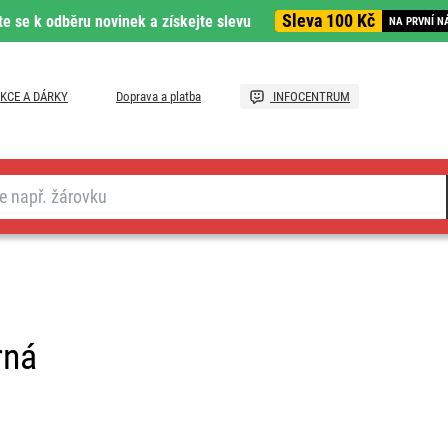
Sleva 100 Kč
te se k odběru novinek a získejte slevu
NA PRVNÍ N
KCE A DÁRKY
Doprava a platba
INFOCENTRUM
rná