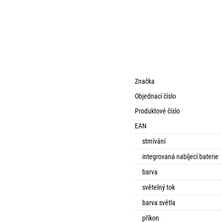
Značka
Objednací číslo
Produktové číslo
EAN
stmívání
integrovaná nabíjecí baterie
barva
světelný tok
barva světla
příkon