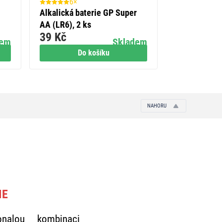
6×
5×
Alkalická baterie GP Super
Nabíječka ba
AA (LR6), 2 ks
save E822 +
39 Kč
599 Kč
+ 4×AAA 65
dem
Skladem
Do košíku
Do
NAHORU
IE
nalou kombinaci