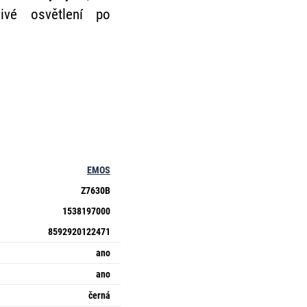
ivé osvětlení po
EMOS
Z7630B
1538197000
8592920122471
ano
ano
černá