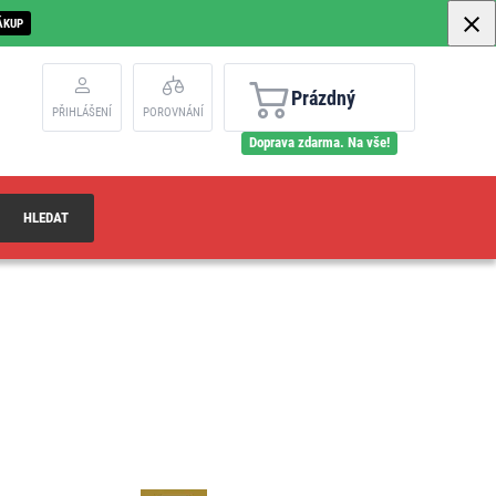
ÁKUP
Prázdný
PŘIHLÁŠENÍ
POROVNÁNÍ
Doprava zdarma. Na vše!
HLEDAT