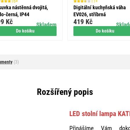
16×
11×
suvka nástěnná dvojitá,
Digitální kuchyňská váha
do-černá, IP44
EV026, stříbrná
9 Kč
419 Kč
Skladem
Skla
Do košíku
Do košíku
umenty
(3)
Rozšířený popis
LED stolní lampa KAT
Přinášíme Vám doko