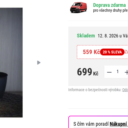
Doprava zdarma
pro všechny druhy pře
Skladem
12. 8. 2026 u Vá
559 Kč
Z
20 % SLEVA
699
Kč
Informace o bezpečnosti výrobku:
Odp
S čím vám poradí
Nákupní 