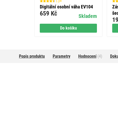
13×
 GP ReCyko
Digitální osobní váha EV104
Zá
AA (HR6), 4
659 Kč
še
Skladem
19
Skladem
íku
Do košíku
Popis produktu
Parametry
Hodnocení
(4)
Dok