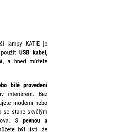
aší lampy KATIE je
 použít
USB kabel,
í
, a hned můžete
ebo bílé provedení
iv interiérem. Bez
rujete moderní nebo
pa se stane skvělým
mova. S
pevnou a
ůžete být jisti, že