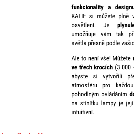
funkcionality a design
KATIE si můžete plně v
osvětlení. Je
plynu
umožňuje vám tak přiz
světla přesně podle vaši
Ale to není vše! Můžete
ve třech krocích
(3 000 
abyste si vytvořili p
atmosféru pro každou
pohodlným ovládáním
d
na stínítku lampy je je
intuitivní.