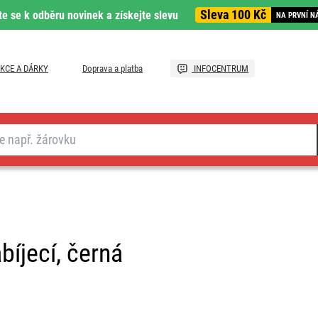
Sleva 100 Kč
te se k odběru novinek a získejte slevu
NA PRVNÍ N
KCE A DÁRKY
Doprava a platba
INFOCENTRUM
bíjecí, černá