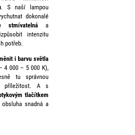
u
. S naší lampou
ychutnat dokonalé
le stmívatelná
a
působit intenzitu
ch potřeb.
měnit i barvu světla
– 4 000 – 5 000 K),
řesně tu správnou
 příležitost. A s
otykovým tlačítkem
jí obsluha snadná a