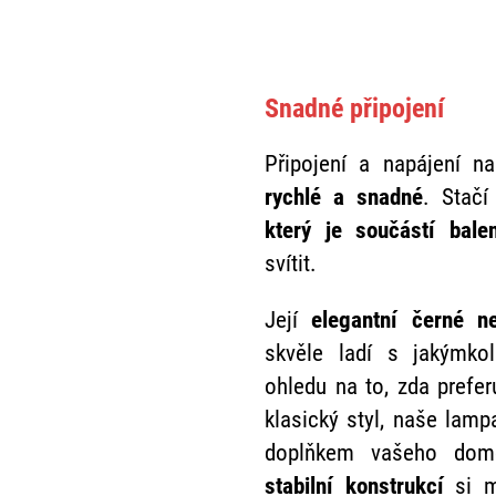
Snadné připojení
Připojení a napájení n
rychlé a snadné
. Stačí
který je součástí balen
svítit.
Její
elegantní černé n
skvěle ladí s jakýmkol
ohledu na to, zda prefe
klasický styl, naše lam
doplňkem vašeho do
stabilní konstrukcí
si m