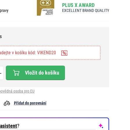
PLUS X AWARD
pravy
EXCELLENT BRAND QUALITY
s
adejte v košíku kód: VIKEND20
Vložit do košíku
ovědná osoba pro EU
Přidat do porovnání
asistent
?