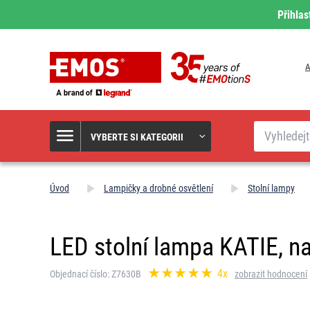
Přihlas
A
Hledat
VYBERTE SI KATEGORII
Úvod
Lampičky a drobné osvětlení
Stolní lampy
LED stolní lampa KATIE, na
4x
Objednací číslo: Z7630B
zobrazit hodnocení