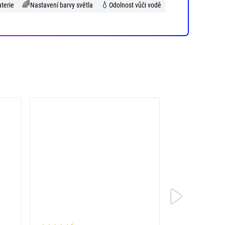
🌈
💧
terie
Nastavení barvy světla
Odolnost vůči vodě