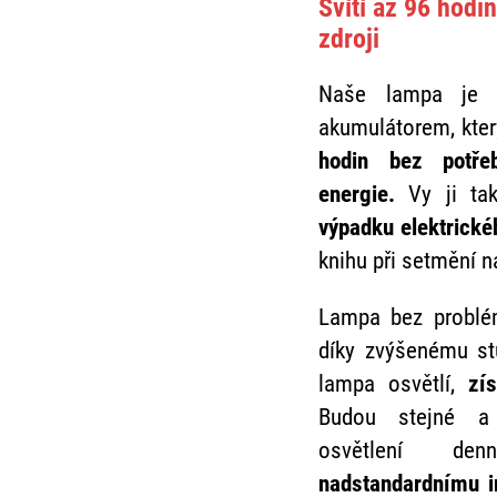
229
419
Kč
Kč
Svítí až 96 hodin
Skladem
Skladem
zdroji
Do košíku
Do košíku
Naše lampa je 
akumulátorem, který
hodin bez potřeb
energie.
Vy ji ta
výpadku elektrick
knihu při setmění n
Lampa bez probl
díky zvýšenému s
lampa osvětlí,
zí
Budou stejné a 
osvětlení de
nadstandardnímu i