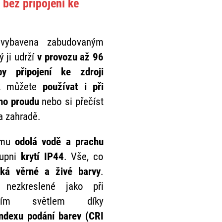
 bez připojení ke
vybavena zabudovaným
 ji udrží
v provozu až 96
y připojení ke zdroji
k můžete
používat i při
ého proudu
nebo si přečíst
a zahradě.
ému
odolá vodě a prachu
tupni
krytí IP44
. Vše, co
ská věrné a živé barvy
.
nezkreslené jako při
nním světlem díky
ndexu podání barev (CRI