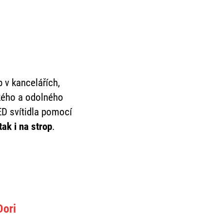
 v kancelářích,
hkého a odolného
D svítidla pomocí
tak i na strop
.
Dori