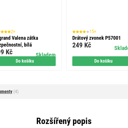
2×
15×
grand Valena zátka
Drátový zvonek P57001
249 Kč
zpečnostní, bílá
Skla
9 Kč
Skladem
Do košíku
Do košíku
umenty
(4)
Rozšířený popis