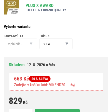
PLUS X AWARD
EXCELLENT BRAND QUALITY
Vyberte variantu
BARVA SVĚTLA
PŘÍKON
barva
příkon
světla
teplá bílá–neutrální bílá
21 W
Skladem
12. 8. 2026 u Vás
663 Kč
20 % SLEVA
Zadejte v košíku kód: VIKEND20
829
Kč