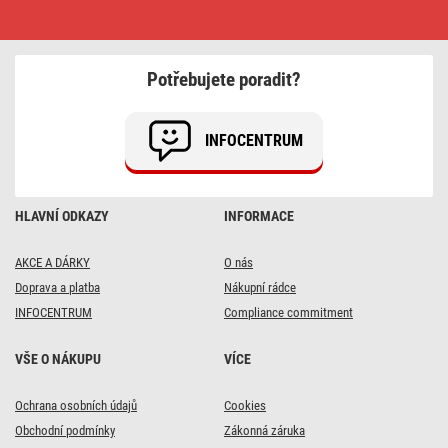
LED
svítidlo
NEXXO
bílé,
22,5
Potřebujete poradit?
x
22,5
cm,
21
INFOCENTRUM
W,
teplá/neutrální
bílá
HLAVNÍ ODKAZY
INFORMACE
AKCE A DÁRKY
O nás
Doprava a platba
Nákupní rádce
INFOCENTRUM
Compliance commitment
VŠE O NÁKUPU
VÍCE
Ochrana osobních údajů
Cookies
Obchodní podmínky
Zákonná záruka