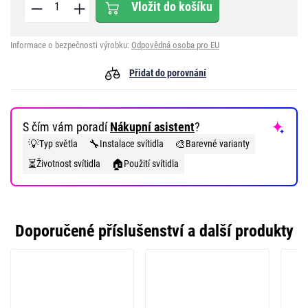
Vložit do košíku
Informace o bezpečnosti výrobku:
Odpovědná osoba pro EU
Přidat do porovnání
S čím vám poradí
Nákupní asistent
?
💡
🔧
🎨
Typ světla
Instalace svítidla
Barevné varianty
⏳
🏠
Životnost svítidla
Použití svítidla
Doporučené příslušenství a další produkty