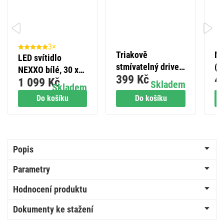
3×
Triakově
Mi
LED svítidlo
stmívatelný driver
(p
NEXXO bílé, 30 x
399 Kč
4
pro LED svítidla
IP
1 099 Kč
30 cm, 28,5 W,
Skladem
Skladem
350 mA 14 W
teplá/neutrální
Do košíku
Do košíku
bílá
Popis
Parametry
Hodnocení produktu
Dokumenty ke stažení