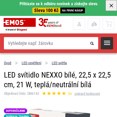
Přihlaste se k odběru novinek a získejte slevu
Sleva 100 Kč
NA PRVNÍ NÁKUP
Hledat
Úvod
LED osvětlení
LED světla
LED svítidlo NEXXO bílé, 22,5 x 22,5
cm, 21 W, teplá/neutrální bílá
3x
Objednací číslo: ZM6143
zobrazit hodnocení
DOPORUČUJEME
DOPRAVA ZDARMA