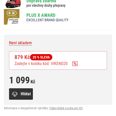
Doprava zdarma
pro všechny druhy přepravy
PLUS X AWARD
EXCELLENT BRAND QUALITY
Není skladem
879 Kč
20 % SLEVA
Zadejte v košíku kód: VIKEND20
1 099
Kč
Hlídat
Informace o bezpečnosti výrobku:
Odpovědná osoba pro EU