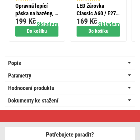
Opravná lepící
LED žárovka
páska na bazény, 1
Classic A60 / E27 /
199 Kč
169 Kč
m × 100 mm,
9,5 W (75 W) /
Skladem
Skladem
průhledná
1055 lm / teplá
Do košíku
Do košíku
bílá
Popis
Parametry
Hodnocení produktu
Dokumenty ke stažení
LED
vánoční
cherry
řetěz
–
Potřebujete poradit?
kuličky,
30