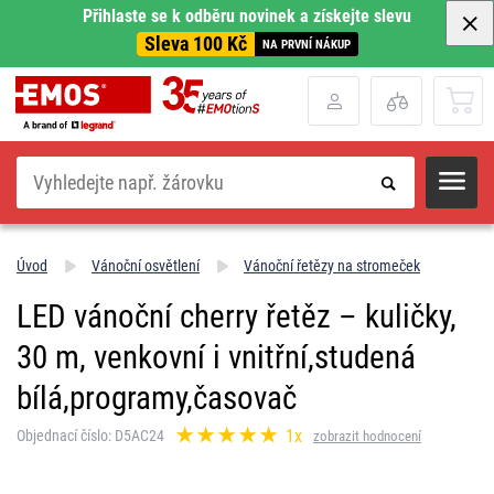
Přihlaste se k odběru novinek a získejte slevu
Sleva 100 Kč
NA PRVNÍ NÁKUP
Hledat
Úvod
Vánoční osvětlení
Vánoční řetězy na stromeček
LED vánoční cherry řetěz – kuličky,
30 m, venkovní i vnitřní,studená
bílá,programy,časovač
1x
Objednací číslo: D5AC24
zobrazit hodnocení