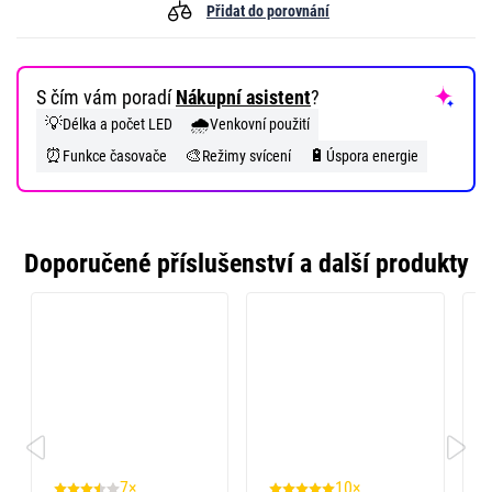
Přidat do porovnání
S čím vám poradí
Nákupní asistent
?
💡
🌧️
Délka a počet LED
Venkovní použití
⏰
🎨
🔋
Funkce časovače
Režimy svícení
Úspora energie
Doporučené příslušenství a další produkty
7×
10×