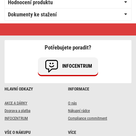
Hodnocení produktu
Dokumenty ke stažení
LED
žárovka
Classic
A60
/
Potřebujete poradit?
E27
/
14
W
INFOCENTRUM
(120
W)
/
1901
lm
HLAVNÍ ODKAZY
INFORMACE
/
neutrální
bílá
AKCE A DÁRKY
O nás
Doprava a platba
Nákupní rádce
INFOCENTRUM
Compliance commitment
VŠE O NÁKUPU
VÍCE