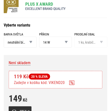
PLUS X AWARD
EXCELLENT BRAND QUALITY
Vyberte variantu
BARVA SVĚTLA
PŘÍKON
PRODEJNÍ OBAL
barva
příkon
prodejní
světla
obal
neutrální bílá
14 W
1 ks, krabička
Není skladem
119 Kč
20 % SLEVA
Zadejte v košíku kód: VIKEND20
149
Kč