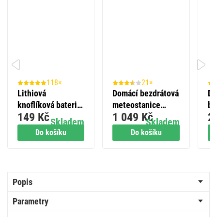
118×
21×
Lithiová
Domácí bezdrátová
Do
knoflíková baterie
meteostanice
be
149 Kč
1 049 Kč
2
GP Ultra plus
E8620
P5
Skladem
Skladem
CR2032, 5 ks
Do košíku
Do košíku
Popis
Parametry