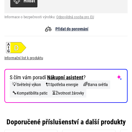
Hlídat
Informace o bezpečnosti výrobku:
Odpovědná osoba pro EU
Přidat do porovnání
Informační list k produktu
S čím vám poradí
Nákupní asistent
?
💡
🔌
🌈
Světelný výkon
Spotřeba energie
Barva světla
🔧
⏳
Kompatibilita patic
Životnost žárovky
Doporučené příslušenství a další produkty