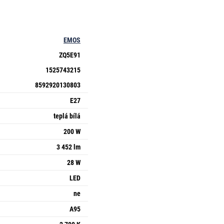
EMOS
ZQ5E91
1525743215
8592920130803
E27
teplá bílá
200 W
3 452 lm
28 W
LED
ne
A95