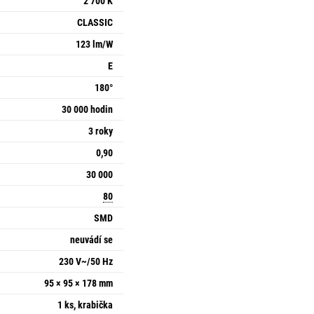
2 700 K
CLASSIC
123 lm/W
E
180°
30 000 hodin
3 roky
0,90
30 000
80
SMD
neuvádí se
230 V~/50 Hz
95 × 95 × 178 mm
1 ks, krabička