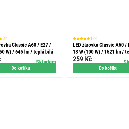
3×
12×
rovka Classic A60 / E27 /
LED žárovka Classic A60 / 
50 W) / 645 lm / teplá bílá
13 W (100 W) / 1521 lm / t
č
259 Kč
bílá
Skladem
S
Do košíku
Do košíku