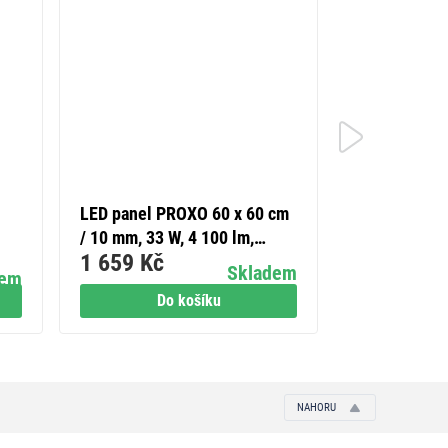
LED panel PROXO 60 x 60 cm
Legrand Sun
/ 10 mm, 33 W, 4 100 lm,
dvojnásobný 
1 659 Kč
69 Kč
vestavný, neutrální bílá,
Skladem
dem
UGR<19, IP21
Do košíku
Do
NAHORU