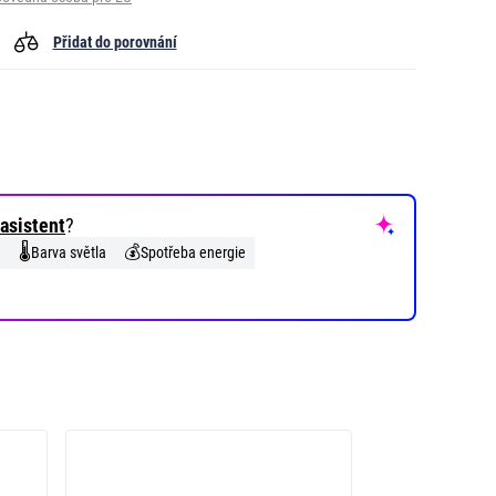
Přidat do porovnání
asistent
?
🌡️
💰
e
Barva světla
Spotřeba energie