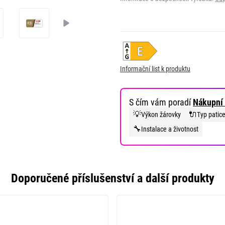
Informační list k produktu
S čím vám poradí
Nákupní 
💡
🔌
Výkon žárovky
Typ patic
🔧
Instalace a životnost
Doporučené příslušenství a další produkty