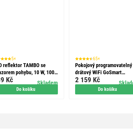
5×
65×
D reflektor TAMBO se
Pokojový programovatelný
nzorem pohybu, 10 W, 1000
drátový WiFi GoSmart
9 Kč
2 159 Kč
 černý
termostat P56201
Skladem
Skla
Do košíku
Do košíku