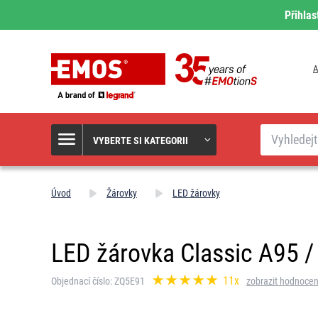
Přihlas
A
Hledat
VYBERTE SI KATEGORII
Úvod
Žárovky
LED žárovky
LED žárovka Classic A95 / 
11x
Objednací číslo: ZQ5E91
zobrazit hodnocen