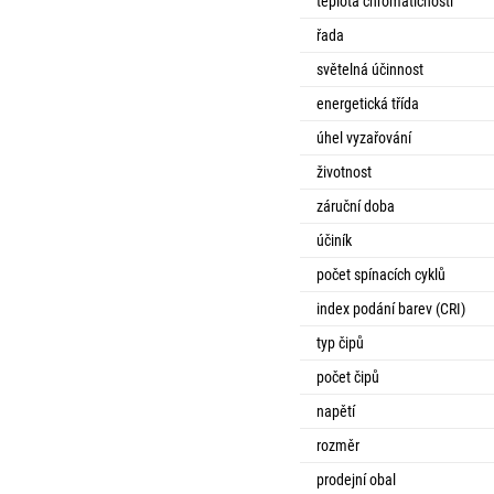
teplota chromatičnosti
řada
světelná účinnost
energetická třída
úhel vyzařování
životnost
záruční doba
účiník
počet spínacích cyklů
index podání barev (CRI)
typ čipů
počet čipů
napětí
rozměr
prodejní obal