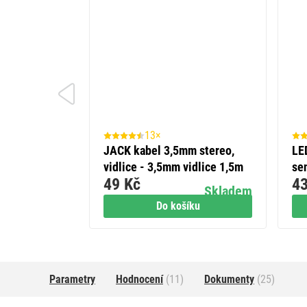
13×
e GP Alkaline
JACK kabel 3,5mm stereo,
LE
vidlice - 3,5mm vidlice 1,5m
se
49 Kč
43
lm,
Skladem
Skladem
íku
Do košíku
Parametry
Hodnocení
(11)
Dokumenty
(25)