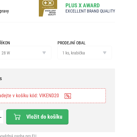
PLUS X AWARD
pravy
EXCELLENT BRAND QUALITY
ŘÍKON
PRODEJNÍ OBAL
íkon
prodejní
28 W
obal
1 ks, krabička
s
adejte v košíku kód: VIKEND20
Vložit do košíku
ovědná osoba pro EU