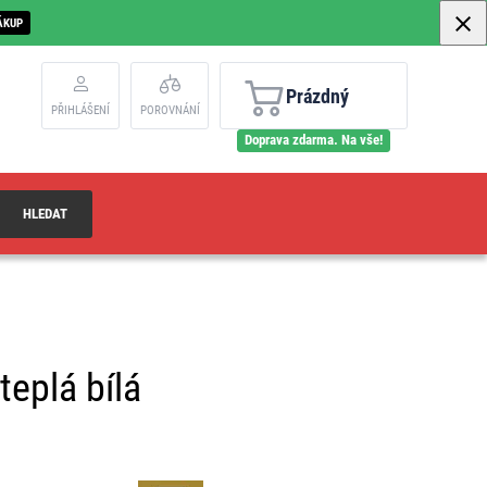
ÁKUP
Prázdný
PŘIHLÁŠENÍ
POROVNÁNÍ
Doprava zdarma. Na vše!
HLEDAT
teplá bílá