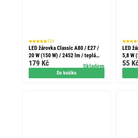
10×
LED žárovka Classic A80 / E27 /
LED žá
20 W (150 W) / 2452 lm / teplá
5,8 W (
179 Kč
55 K
bílá
Skladem
Do košíku