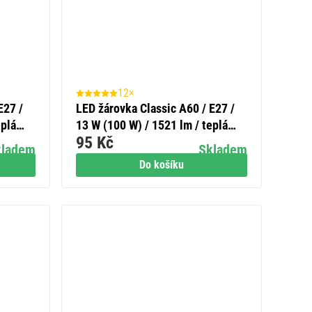
12×
E27 /
LED žárovka Classic A60 / E27 /
eplá
13 W (100 W) / 1521 lm / teplá
95 Kč
bílá
kladem
Skladem
Do košíku