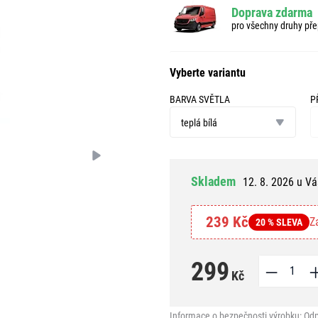
Doprava zdarma
pro všechny druhy pře
Vyberte variantu
BARVA SVĚTLA
P
barva
př
světla
teplá bílá
Skladem
12. 8. 2026 u Vá
239 Kč
Z
20 % SLEVA
299
Kč
Informace o bezpečnosti výrobku:
Odp