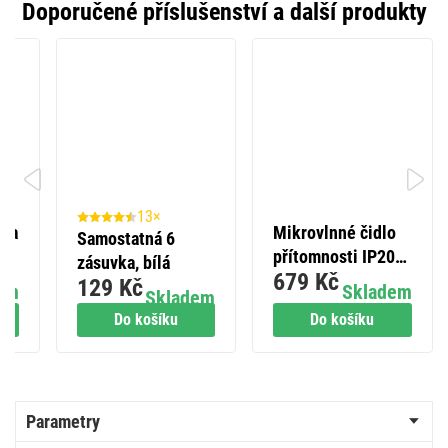
Doporučené příslušenství a další produkty
13×
tka
Mikrovlnné čidlo
Samostatná 6
ks
přítomnosti IP20
zásuvka, bílá
679 Kč
24GHZ 2000W bílé
129 Kč
em
Skladem
Skladem
Do košíku
Do košíku
Parametry