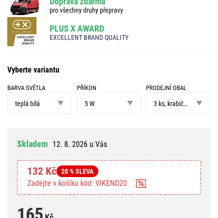
Doprava zdarma
pro všechny druhy přepravy
PLUS X AWARD
EXCELLENT BRAND QUALITY
Vyberte variantu
BARVA SVĚTLA
PŘÍKON
PRODEJNÍ OBAL
barva
příkon
prodejní
světla
obal
teplá bílá
5 W
3 ks, krabička
Skladem
12. 8. 2026 u Vás
132 Kč
20 % SLEVA
Zadejte v košíku kód: VIKEND20
165
Kč