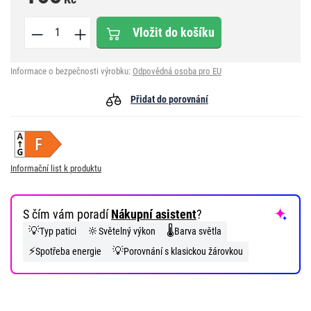
Vložit do košíku
Informace o bezpečnosti výrobku:
Odpovědná osoba pro EU
Přidat do porovnání
Informační list k produktu
S čím vám poradí
Nákupní asistent
?
💡
🔆
🌡️
Typ patici
Světelný výkon
Barva světla
⚡
💡
Spotřeba energie
Porovnání s klasickou žárovkou