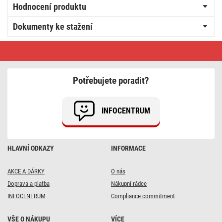
Hodnocení produktu
Dokumenty ke stažení
LED
žárovka
Classic
Mini
Globe
Potřebujete poradit?
/
E14
/
5
INFOCENTRUM
W
(40
W)
/
470
HLAVNÍ ODKAZY
INFORMACE
lm
/
teplá
bílá
AKCE A DÁRKY
O nás
Doprava a platba
Nákupní rádce
INFOCENTRUM
Compliance commitment
VŠE O NÁKUPU
VÍCE