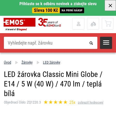
Přihlaste se k odběru novinek a získejte slevu
Sleva 100 Kč
NA PRVNÍ NÁKUP
Hledat
Úvod
Žárovky
LED žárovky
LED žárovka Classic Mini Globe /
E14 / 5 W (40 W) / 470 lm / teplá
bílá
25x
Objednací číslo: ZQ1220.3
zobrazit hodnocení