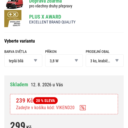
Doprava zdarma
pro všechny druhy přepravy
PLUS X AWARD
EXCELLENT BRAND QUALITY
Vyberte variantu
BARVA SVĚTLA
PŘÍKON
PRODEJNÍ OBAL
barva
příkon
prodejní
světla
obal
teplá bílá
3,8 W
3 ks, krabička
Skladem
12. 8. 2026 u Vás
239 Kč
20 % SLEVA
Zadejte v košíku kód: VIKEND20
299
Kč