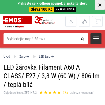
Přihlaste se k odběru novinek a získejte slevu
Sleva 100 Kč
NA PRVNÍ NÁKUP
Hledat
Úvod
Žárovky
LED žárovky
LED žárovka Filament A60 A
CLASS/ E27 / 3,8 W (60 W) / 806 lm
/ teplá bílá
27x
Objednací číslo: ZF5147.3
zobrazit hodnocení