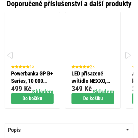
Doporučené příslušenství a další produkty
1×
2×
Powerbanka GP B+
LED přisazené
Al
Series, 10 000
svítidlo NEXXO,
kn
499 Kč
349 Kč
3
mAh, 15 W, modrá
čtvercové, bílé,
GP
Skladem
Skladem
7,6W, neutrální
ks
Do košíku
Do košíku
bílá
Popis