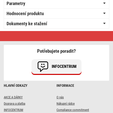
Parametry
Hodnocení produktu
Dokumenty ke stažení
LED
žárovka
Filament
A60
A
Potřebujete poradit?
CLASS/
E27
/
3,8
INFOCENTRUM
W
(60
W)
/
806
HLAVNÍ ODKAZY
INFORMACE
lm
/
teplá
bílá
AKCE A DÁRKY
O nás
Doprava a platba
Nákupní rádce
INFOCENTRUM
Compliance commitment