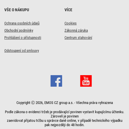
VŠE O NÁKUPU
VÍCE
Ochrana osobních údajů
Cookies
Obchodní podmínky
Zákonná záruka
Prohlášení o přístupnosti
Centrum stahování
Odstoupení od smlouvy
Copyright Ⓒ 2026, EMOS CZ group a.s. - Všechna práva vyhrazena
Podle zákona o evidenci tržeb je prodávající povinen vystavit kupujícímu účtenku.
Zároveň je povinen
zaevidovat přijatou tržbu u správce daně online, v případě technického výpadku
pak nejpozději do 48 hodin.