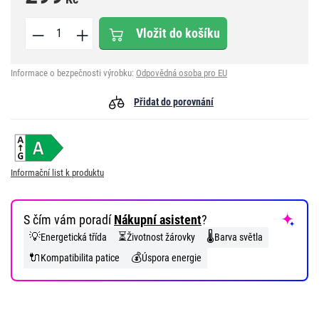
Vložit do košíku
Informace o bezpečnosti výrobku:
Odpovědná osoba pro EU
Přidat do porovnání
Informační list k produktu
S čím vám poradí
Nákupní asistent
?
💡
⏳
🌡️
Energetická třída
Životnost žárovky
Barva světla
🔌
💰
Kompatibilita patice
Úspora energie