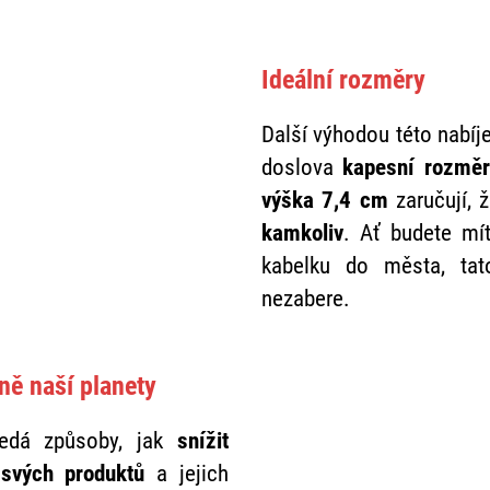
Ideální rozměry
Další výhodou této nabíj
doslova
kapesní rozmě
výška 7,4 cm
zaručují,
kamkoliv
. Ať budete mít
kabelku do města, tat
nezabere.
ně naší planety
ledá způsoby, jak
snížit
svých produktů
a jejich