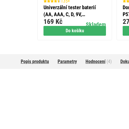
135×
Univerzální tester baterií
Do
(AA, AAA, C, D, 9V,
P5
169 Kč
27
knoflíkových)
Skladem
Do košíku
Popis produktu
Parametry
Hodnocení
(4)
Dok