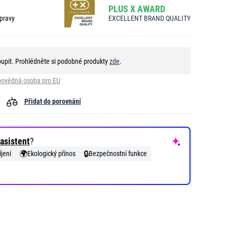
PLUS X AWARD
pravy
EXCELLENT BRAND QUALITY
oupit. Prohlédněte si podobné produkty
zde
.
ovědná osoba pro EU
Přidat do porovnání
asistent
?
🌍
🔒
jení
Ekologický přínos
Bezpečnostní funkce