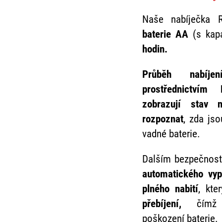
Naše nabíječka 
baterie AA
(s kap
hodin.
Průběh nabíj
prostřednictvím 
zobrazují stav 
rozpoznat
, zda js
vadné baterie.
Dalším bezpečnost
automatického vyp
plného nabití
, kt
přebíjení,
čímž
poškození baterie.