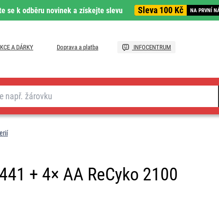
Sleva 100 Kč
te se k odběru novinek a získejte slevu
NA PRVNÍ N
KCE A DÁRKY
Doprava a platba
INFOCENTRUM
rií
 E441 + 4× AA ReCyko 2100