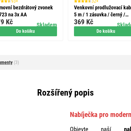
93×
32×
movní bezdrátový zvonek
Venkovní prodlužovací kab
723 na 3x AA
5 m / 1 zásuvka / černý /
9 Kč
369 Kč
guma-neopren / 230 V / 1,
Skladem
Skla
mm2
Do košíku
Do košíku
umenty
(3)
Rozšířený popis
Nabíječka pro modern
Objevte naší
na