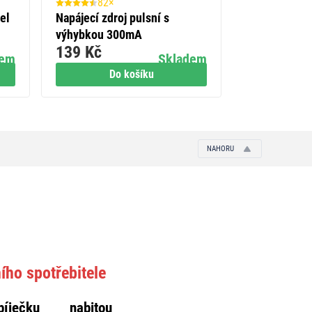
82×
50×
el
Napájecí zdroj pulsní s
GP alkalická
výhybkou 300mA
AA 12 + AAA
139 Kč
229 Kč
5
dem
Skladem
Do košíku
Do
NAHORU
ího spotřebitele
bíječku nabitou