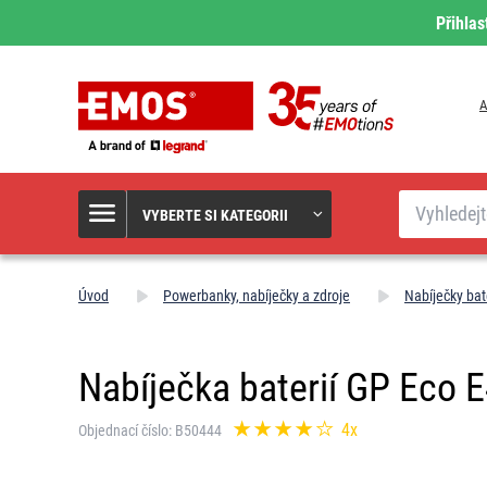
Přihlas
A
Hledat
VYBERTE SI KATEGORII
Úvod
Powerbanky, nabíječky a zdroje
Nabíječky bate
Nabíječka baterií GP Eco
4x
Objednací číslo: B50444