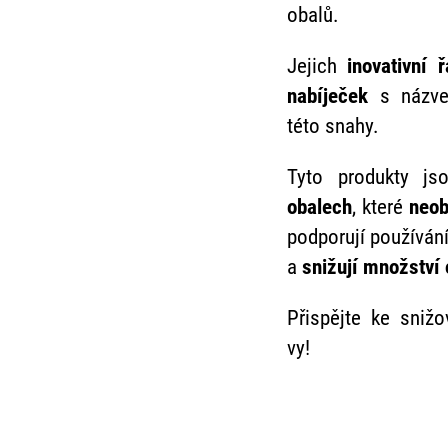
obalů.
Jejich
inovativní 
nabíječek
s náz
této snahy.
Tyto produkty j
obalech
, které
neob
podporují používán
a
snižují množství
Přispějte ke snižo
vy!