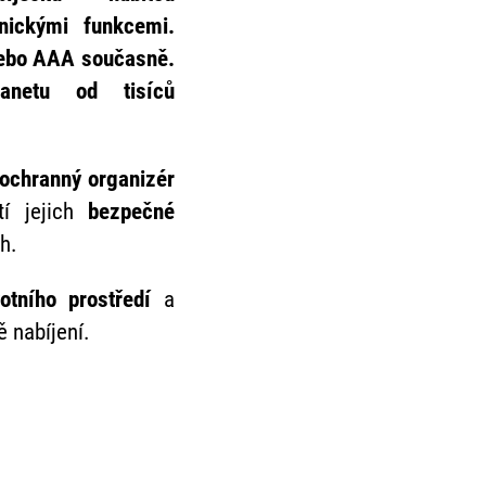
nickými funkcemi.
 nebo AAA současně.
lanetu od tisíců
ochranný organizér
stí jejich
bezpečné
h.
votního prostředí
a
 nabíjení.