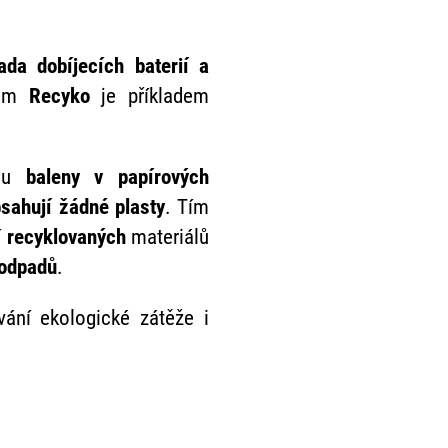
řada dobíjecích baterií a
vem
Recyko
je příkladem
sou
baleny v papírových
sahují žádné plasty
. Tím
í
recyklovaných
materiálů
 odpadů
.
vání ekologické zátěže i