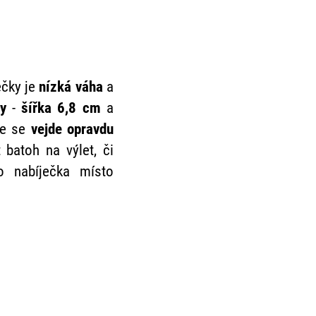
ečky je
nízká váha
a
ry
-
šířka 6,8 cm
a
 že se
vejde opravdu
 batoh na výlet, či
o nabíječka místo