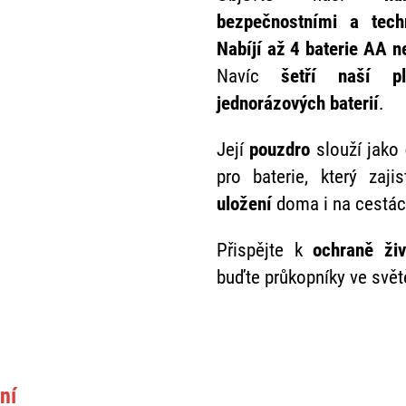
bezpečnostními a tech
N
abíjí až 4 baterie AA
Navíc
šetří naší p
jednorázových baterií
.
Její
pouzdro
slouží jako
pro baterie, který zaji
uložení
doma i na cestác
Přispějte k
ochraně ži
buďte průkopníky ve světě
ní