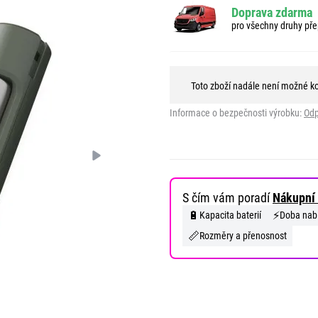
Doprava zdarma
pro všechny druhy pře
Toto zboží nadále není možné k
Informace o bezpečnosti výrobku:
Odp
S čím vám poradí
Nákupní 
🔋
⚡
Kapacita baterií
Doba nabí
📏
Rozměry a přenosnost