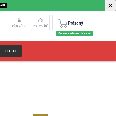
ÁKUP
Prázdný
PŘIHLÁŠENÍ
POROVNÁNÍ
Doprava zdarma. Na vše!
HLEDAT