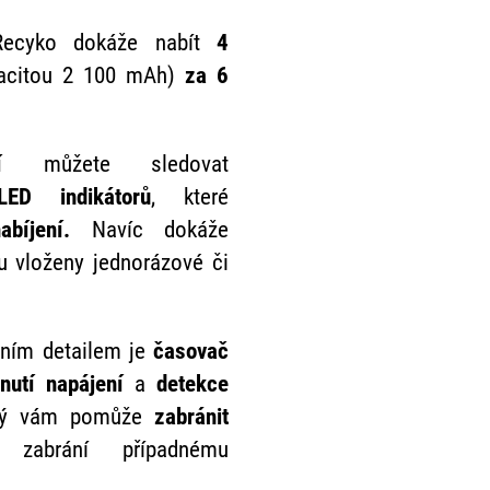
Recyko dokáže nabít
4
acitou 2 100 mAh)
za 6
ení
můžete sledovat
LED indikátorů
, které
nabíjení.
Navíc dokáže
ou vloženy jednorázové či
ním detailem je
časovač
nutí napájení
a
detekce
erý vám pomůže
zabránit
zabrání případnému