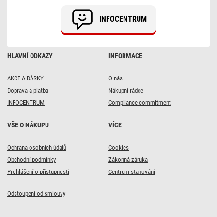
P2308)
INFOCENTRUM
HLAVNÍ ODKAZY
INFORMACE
AKCE A DÁRKY
O nás
Doprava a platba
Nákupní rádce
INFOCENTRUM
Compliance commitment
VŠE O NÁKUPU
VÍCE
DOPRAVA ZDARMA
Ochrana osobních údajů
Cookies
11x
Obchodní podmínky
Zákonná záruka
Nabíječka autobaterií
Prohlášení o přístupnosti
Centrum stahování
6/12V 4A
Odstoupení od smlouvy
1 095 Kč
s kódem:
VIKEND20