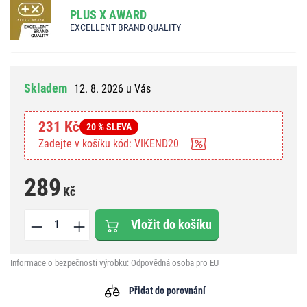
PLUS X AWARD
EXCELLENT BRAND QUALITY
Skladem
12. 8. 2026 u Vás
231 Kč
20 % SLEVA
Zadejte v košíku kód: VIKEND20
289
Kč
Vložit do košíku
Informace o bezpečnosti výrobku:
Odpovědná osoba pro EU
Přidat do porovnání