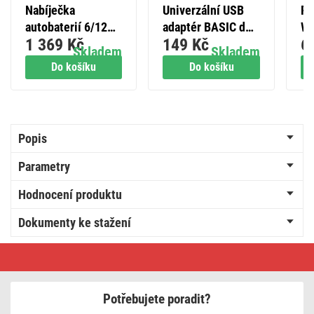
Nabíječka
Univerzální USB
Po
autobaterií 6/12V
adaptér BASIC do
WI
1 369 Kč
149 Kč
6
4A
sítě 10 W max.
20
Skladem
Skladem
lo
Do košíku
Do košíku
Popis
Parametry
Hodnocení produktu
Dokumenty ke stažení
Náhradní
akumulátor
pro
3810
(P2301,
Potřebujete poradit?
P2304,
P2305,