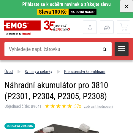
Přihlaste se k odběru novinek a získejte slevu
Sleva 100 Kč
NA PRVNÍ NÁKUP
Hledat
Úvod
Svítilny a čelovky
Příslušenství ke svítilnám
Náhradní akumulátor pro 3810
(P2301, P2304, P2305, P2308)
57x
Objednací číslo: B9641
zobrazit hodnocení
DOPRAVA ZDARMA