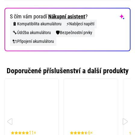
S čím vám poradí
Nákupní asistent
?
🔋
⚡
Kompatibilita akumulátoru
Nabíjecí napětí
🔧
🛡️
Údržba akumulátoru
Bezpečnostní prvky
🔌
Připojení akumulátoru
Doporučené příslušenství a další produkty
11×
6×