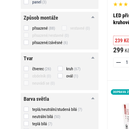
panel
(3)
LED při
způsob
způsob montáže
montáže
kruhové
přisazené
(88)
vestavné
(0)
přisazené/vestavné
(0)
239 Kč
přisazené/závěsné
(6)
299
K
tvar
tvar
čtverec
(26)
kruh
(67)
obdelník
(0)
ovál
(1)
neuvádí se
(0)
DOPRAVA 
barva
barva světla
světla
teplá/neutrální/studená bílá
(7)
neutrální bílá
(50)
teplá bílá
(7)