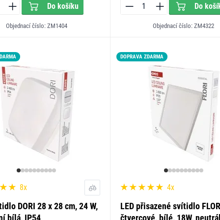
Do košíku
Do koší
Objednací číslo: ZM1404
Objednací číslo: ZM4322
ZDARMA
LED15
DOPRAVA ZDARMA
LED15
8x
4x
tidlo DORI 28 x 28 cm, 24 W,
LED přisazené svítidlo FLOR
ní bílá, IP54
čtvercové, bílé, 18W, neutrál