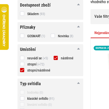
vhodného s
Dostupnost zboží
Skladem
(93)
Vaše filtr
Příznaky
Nejprodá
GOSMART
(1)
Novinka
(8)
DOPRAVA 
umístění
umístění
neuvádí se
(+5)
nástěnné
stropní
(+72)
stropní/nástěnné
typ
typ svítidla
svítidla
bodovka
(0)
klasické svítidlo
(91)
lineární svítidlo
(0)