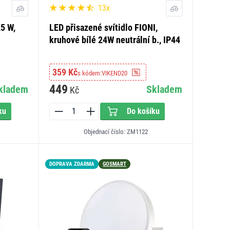
13x
,5 W,
LED přisazené svítidlo FIONI,
kruhové bílé 24W neutrální b., IP44
359 Kč
s kódem:
VIKEND20
449
kladem
Skladem
Kč
ku
Do košíku
Objednací číslo: ZM1122
ED15
DOPRAVA ZDARMA
GOSMART
LED15