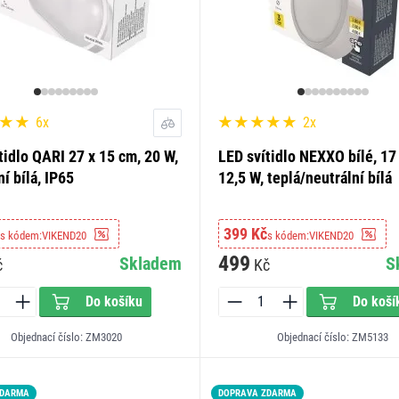
6x
2x
tidlo QARI 27 x 15 cm, 20 W,
LED svítidlo NEXXO bílé, 17
ní bílá, IP65
12,5 W, teplá/neutrální bílá
399 Kč
s kódem:
VIKEND20
s kódem:
VIKEND20
499
Skladem
S
č
Kč
Do košíku
Do koší
Objednací číslo: ZM3020
Objednací číslo: ZM5133
ZDARMA
LED15
DOPRAVA ZDARMA
LED15