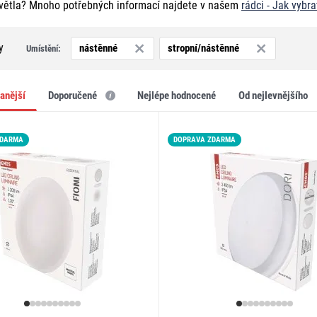
větla? Mnoho potřebných informací najdete v našem
rádci - Jak vybr
y
nástěnné
stropní/nástěnné
Umístění:
vanější
doporučené
nejlépe hodnocené
od nejlevnějšího
ZDARMA
LED15
DOPRAVA ZDARMA
LED15