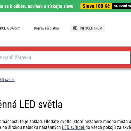
Sleva 100 Kč
te se k odběru novinek a získejte slevu
NA PRVNÍ N
KCE A DÁRKY
Doprava a platba
INFOCENTRUM
ED světla
ěnná LED světla
omácnosti to je základ. Hledáte světlo, které nezabere mnoho místa 
e na širokou nabídku nástěnných
LED svítidel
do všech pokojů za skvě