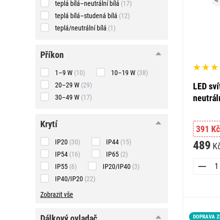
teplá bílá–neutrální bílá
(17)
teplá bílá–studená bílá
(12)
teplá/neutrální bílá
(1)
příkon
příkon
1–9 W
(10)
10–19 W
(38)
LED sví
20–29 W
(29)
neutrál
30–49 W
(17)
krytí
krytí
391 Kč
IP20
(30)
IP44
(15)
489
K
IP54
(16)
IP65
(2)
IP55
(6)
IP20/IP40
(3)
IP40/IP20
(22)
Zobrazit vše
dálkový
dálkový ovladač
DOPRAVA 