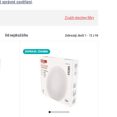
at správné osvětlení
.
Zrušit všechny filtry
od nejdražšího
Zobrazuji zboží 1 -
12
z
94
DOPRAVA ZDARMA
LED15