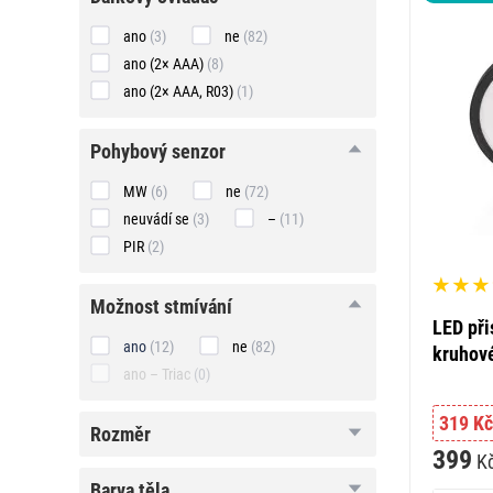
ovladač
ano
(3)
ne
(82)
ano (2× AAA)
(8)
ano (2× AAA, R03)
(1)
pohybový
pohybový senzor
senzor
MW
(6)
ne
(72)
neuvádí se
(3)
–
(11)
PIR
(2)
možnost
možnost stmívání
stmívání
LED při
ano
(12)
ne
(82)
kruhové
ano – Triac
(0)
319 Kč
rozměr
rozměr
399
K
barva
barva těla