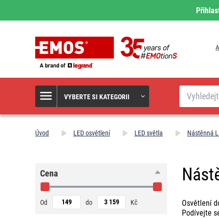
Přihlas
A
Hledat
VYBERTE SI KATEGORII
Úvod
LED osvětlení
LED světla
Nástěnná L
Nást
Cena
Od
do
Kč
Osvětlení d
Podívejte s