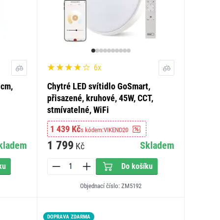
6x
 cm,
Chytré LED svítidlo GoSmart,
přisazené, kruhové, 45W, CCT,
stmívatelné, WiFi
1 439 Kč
s kódem:
VIKEND20
1 799
kladem
Skladem
Kč
ku
Do košíku
Objednací číslo: ZM5192
DOPRAVA ZDARMA
LED15