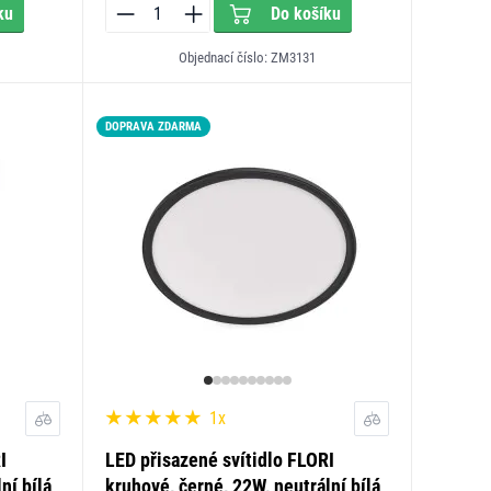
ku
Do košíku
Objednací číslo: ZM3131
DOPRAVA ZDARMA
LED15
1x
I
LED přisazené svítidlo FLORI
ní bílá
kruhové, černé, 22W, neutrální bílá