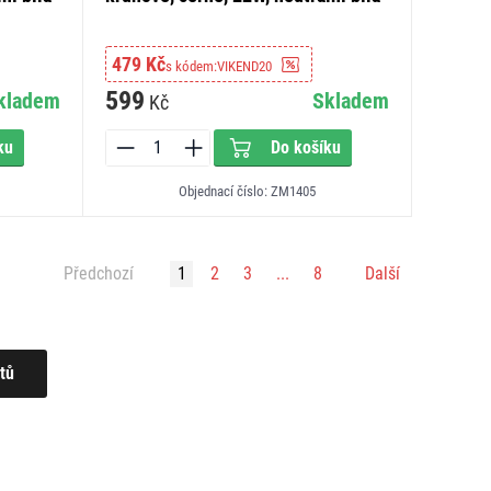
479 Kč
s kódem:
VIKEND20
599
kladem
Skladem
Kč
ku
Do košíku
Objednací číslo: ZM1405
Předchozí
1
2
3
...
8
Další