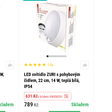
14x
 W,
LED svítidlo ZURI s pohybovým
čidlem, 22 cm, 14 W, teplá bílá,
IP54
631 Kč
s kódem:
VIKEND20
789
kladem
Skladem
Kč