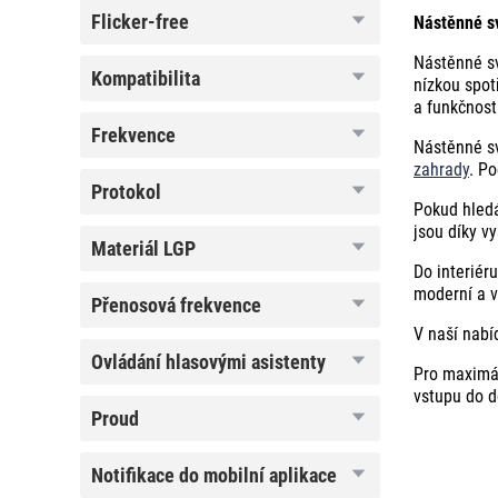
flicker-
flicker-free
Nástěnné sv
free
Nástěnné sv
kompatibilita
kompatibilita
nízkou spot
a funkčnost
frekvence
frekvence
Nástěnné sv
zahrady
. P
protokol
protokol
Pokud hledá
jsou díky vy
materiál
materiál LGP
LGP
Do interiéru
moderní a v
přenosová
přenosová frekvence
frekvence
V naší nabí
ovládání
ovládání hlasovými asistenty
Pro maximál
hlasovými
asistenty
vstupu do d
proud
proud
notifikace
notifikace do mobilní aplikace
do