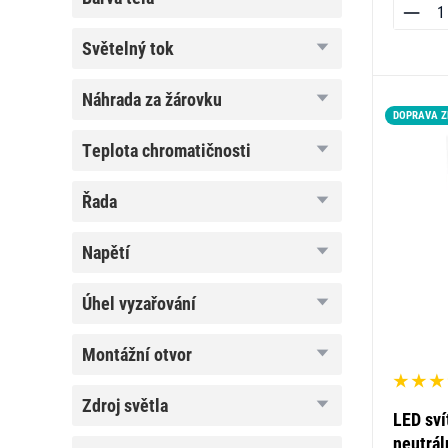
těla
světelný
světelný tok
tok
náhrada
náhrada za žárovku
za
DOPRAVA 
žárovku
teplota
teplota chromatičnosti
chromatičnosti
řada
řada
napětí
napětí
úhel
úhel vyzařování
vyzařování
montážní
montážní otvor
otvor
zdroj
zdroj světla
LED sví
světla
neutrál