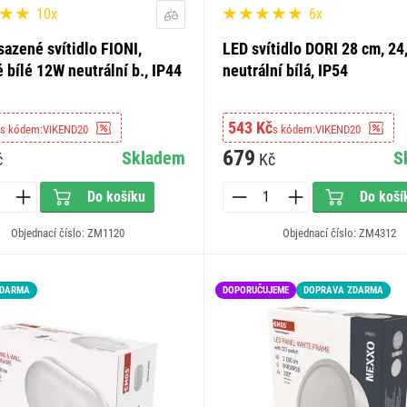
10x
6x
sazené svítidlo FIONI,
LED svítidlo DORI 28 cm, 24
 bílé 12W neutrální b., IP44
neutrální bílá, IP54
543 Kč
s kódem:
VIKEND20
s kódem:
VIKEND20
679
Skladem
S
č
Kč
Do košíku
Do koší
Objednací číslo: ZM1120
Objednací číslo: ZM4312
ZDARMA
LED15
DOPORUČUJEME
DOPRAVA ZDARMA
L