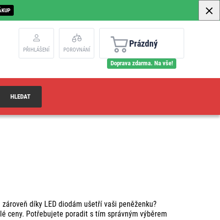
ÁKUP
Prázdný
PŘIHLÁŠENÍ
POROVNÁNÍ
Doprava zdarma. Na vše!
HLEDAT
a zároveň díky LED diodám ušetří vaši peněženku?
lé ceny. Potřebujete poradit s tím správným výběrem