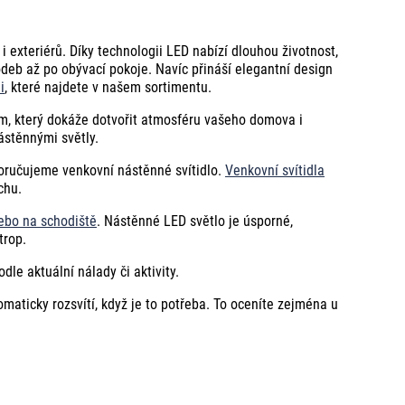
i exteriérů. Díky technologii LED nabízí dlouhou životnost,
odeb až po obývací pokoje. Navíc přináší elegantní design
i
, které najdete v našem sortimentu.
em, který dokáže dotvořit atmosféru vašeho domova i
ástěnnými světly.
poručujeme venkovní nástěnné svítidlo.
Venkovní svítidla
chu.
ebo na schodiště
. Nástěnné LED světlo je úsporné,
trop.
odle aktuální nálady či aktivity.
tomaticky rozsvítí, když je to potřeba. To oceníte zejména u