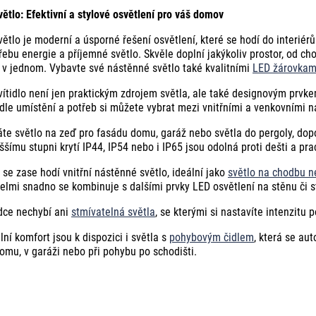
ětlo: Efektivní a stylové osvětlení pro váš domov
ětlo je moderní a úsporné řešení osvětlení, které se hodí do interiérů 
řebu energie a příjemné světlo. Skvěle doplní jakýkoliv prostor, od ch
 v jednom. Vybavte své nástěnné světlo také kvalitními
LED žárovkam
ítidlo není jen praktickým zdrojem světla, ale také designovým prvk
odle umístění a potřeb si můžete vybrat mezi vnitřními a venkovními n
te světlo na zeď pro fasádu domu, garáž nebo světla do pergoly, do
ššímu stupni krytí IP44, IP54 nebo i IP65 jsou odolná proti dešti a pra
 se zase hodí vnitřní nástěnné světlo, ideální jako
světlo na chodbu n
elmi snadno se kombinuje s dalšími prvky LED osvětlení na stěnu či s
dce nechybí ani
stmívatelná světla
, se kterými si nastavíte intenzitu p
ní komfort jsou k dispozici i světla s
pohybovým čidlem
, která se au
omu, v garáži nebo při pohybu po schodišti.