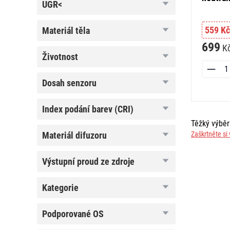
UGR<
UGR<
559 Kč
materiál
materiál těla
těla
699
K
životnost
životnost
dosah
dosah senzoru
senzoru
index
index podání barev (CRI)
podání
Těžký výbě
barev
(CRI)
materiál
Zaškrtněte si 
materiál difuzoru
difuzoru
výstupní
výstupní proud ze zdroje
proud
ze
zdroje
kategorie
kategorie
podporované
podporované OS
OS