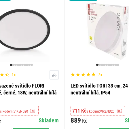
1x
7x
sazené svítidlo FLORI
LED svítidlo TORI 33 cm, 24
, černé, 18W, neutrální bílá
neutrální bílá, IP54
711 Kč
s kódem:
VIKEND20
s kódem:
VIKEND20
889
Skladem
S
č
Kč