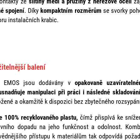
kontakty ze
slitiny mědi a pružiny z nerezové oceli
za
né spojení
. Díky
kompaktním rozměrům
se svorky poho
u instalačních krabic.
itelnější balení
ky EMOS jsou dodávány v
opakovaně uzavíratel
usnadňuje manipulaci při práci i následné skladován
ožené a okamžitě k dispozici bez zbytečného rozsypání
ze 100% recyklovaného plastu,
čímž přispívá ke sníže
ivního dopadu na jeho funkčnost a odolnost. Komb
vědnějšího přístupu k materiálům tak odpovídá pož