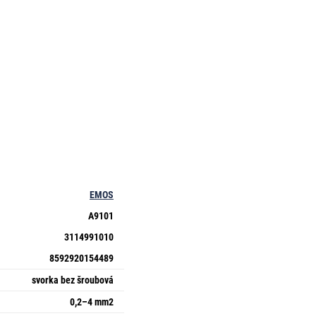
EMOS
A9101
3114991010
8592920154489
svorka bez šroubová
0,2–4 mm2