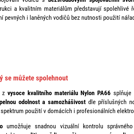
ukci a kvalitním materiálům představují spolehlivé ř
í pevných i laněných vodičů bez nutnosti použití nářad
rý se můžete spolehnout
í z
vysoce kvalitního materiálu Nylon PA66
splňuje
pelnou odolnost a samozhášivost
dle příslušných n
spektrum použití v domácích i profesionálních elektro
lo
umožňuje snadnou vizuální kontrolu správného 