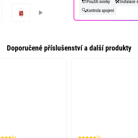
🔌
🛠️
Použití svorky
Instalace 
🔍
Kontrola spojení
Doporučené příslušenství a další produkty
8×
3×