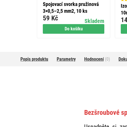
Spojovací svorka pružinová
Iz
3×0,5–2,5 mm2, 10 ks
10
59 Kč
14
Skladem
Do košíku
Popis produktu
Parametry
Hodnocení
(0)
Dok
Bezšroubové sp
Usnadněte si za