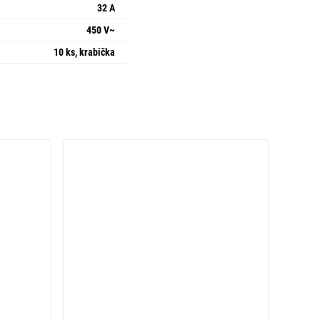
32 A
450 V~
10 ks, krabička