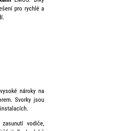
ešení pro rychlé a
í.
 vysoké nároky na
orem. Svorky jsou
instalacích.
zasunutí vodiče,