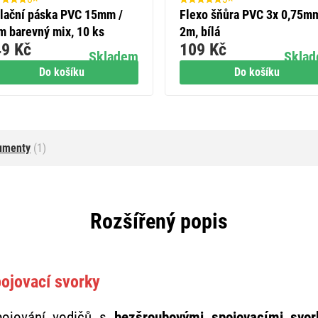
olační páska PVC 15mm /
Flexo šňůra PVC 3x 0,75m
m barevný mix, 10 ks
2m, bílá
9 Kč
109 Kč
Skladem
Skla
Do košíku
Do košíku
umenty
(1)
Rozšířený popis
ojovací svorky
pojování vodičů s
bezšroubovými spojovacími svo