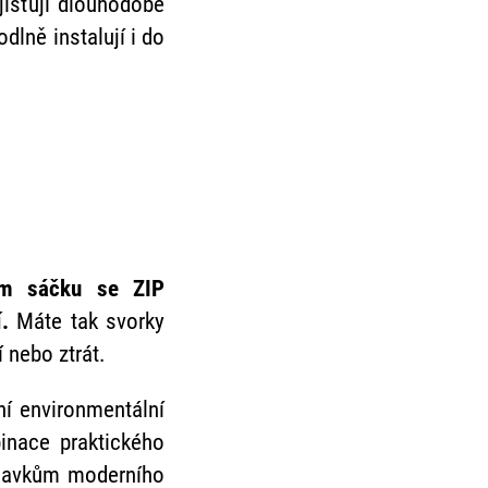
jišťují dlouhodobě
dlně instalují i do
ném sáčku se ZIP
í.
Máte tak svorky
 nebo ztrát.
ní environmentální
inace praktického
adavkům moderního