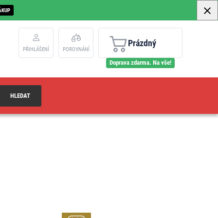
ÁKUP
Prázdný
PŘIHLÁŠENÍ
POROVNÁNÍ
Doprava zdarma. Na vše!
HLEDAT