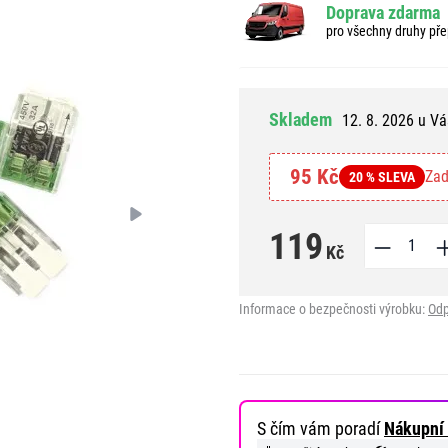
Doprava zdarma
pro všechny druhy pře
Skladem
12. 8. 2026 u Vá
95 Kč
Zad
20 % SLEVA
119
Kč
Informace o bezpečnosti výrobku:
Odp
S čím vám poradí
Nákupní 