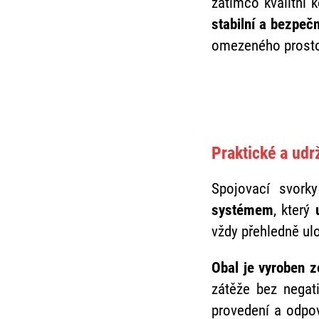
zatímco kvalitní 
stabilní a bezpeč
omezeného prostor
Praktické a udrž
Spojovací svor
systémem
, který
vždy přehledně ul
Obal je vyroben 
zátěže bez negat
provedení a odpo