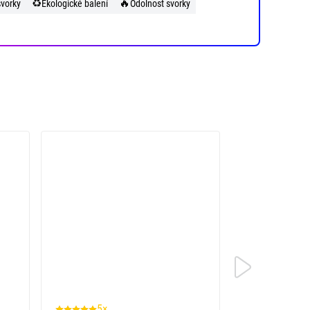
♻️
🔥
svorky
Ekologické balení
Odolnost svorky
5×
11×