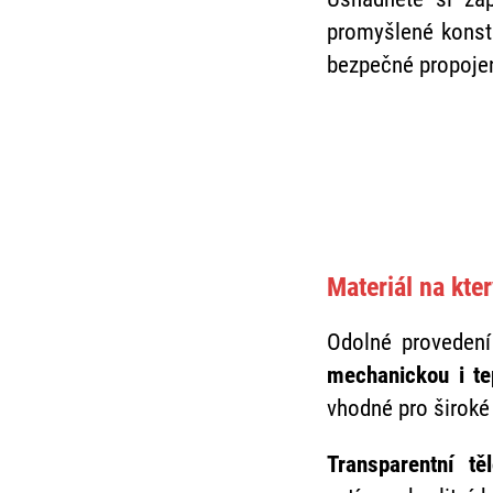
promyšlené konstr
bezpečné propojen
Materiál na kte
Odolné proveden
mechanickou i te
vhodné pro široké 
Transparentní tě