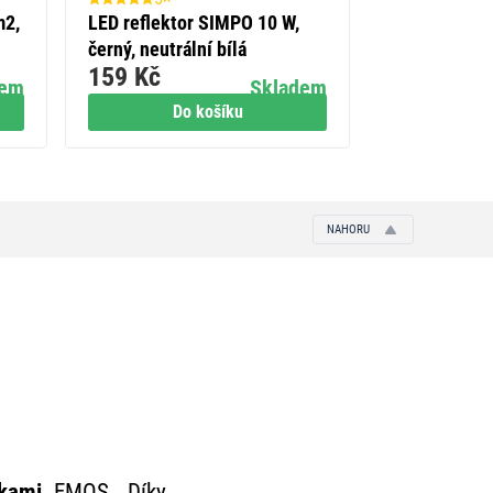
m2,
LED reflektor SIMPO 10 W,
Silikonová p
černý, neutrální bílá
vulkanizačn
159 Kč
319 Kč
černá
dem
Skladem
Do košíku
Do
NAHORU
rkami
EMOS. Díky